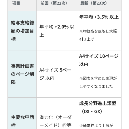
項目
前回（第22次）
最新（第23次）
年平均 +3.5％ 以上
給与支給総
年平均
+2.0％
以
額の増加目
※物価高を反映し大幅
上
標
引き上げ
A4サイズ 10ページ
以内
事業計画書
A4サイズ
5ペー
のページ制
ジ
以内
※図表を含めた表現が
限
しやすくなりました
成長分野進出類型
（DX・GX）
主要な申請
省力化（オーダ
枠
ーメイド）枠等
※通常枠より上限が