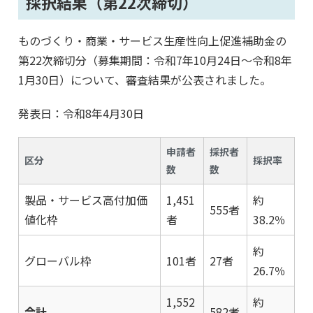
採択結果（第22次締切）
ものづくり・商業・サービス生産性向上促進補助金の
第22次締切分（募集期間：令和7年10月24日〜令和8年
1月30日）について、審査結果が公表されました。
発表日：令和8年4月30日
申請者
採択者
区分
採択率
数
数
製品・サービス高付加価
1,451
約
555者
値化枠
者
38.2％
約
グローバル枠
101者
27者
26.7％
1,552
約
合計
582者