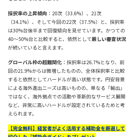
採択率の上昇傾向
：20次（33.6%）、21次
（34.1%）、そして今回の22次（37.5%）と、採択率
は30%台後半まで回復傾向を見せています。かつての
40〜50%台と比較すると、依然として
厳しい審査状況
が続いていると言えます。
グローバル枠の超難関化
：採択率は26.7%となり、前
回の21.9%からは微増したものの、全体採択率と比較
すると依然としてハードルが高い状態です。円安背景
による海外進出ニーズは高いものの、単なる「輸出」
ではなく、海外拠点での活動や革新的なサービス展開
など、非常に高いハードルが設定されているためと考
えられます。
【完全無料】経営者がよく活用する補助金を厳選して
紹介した『補助金ガイド』をプレゼント