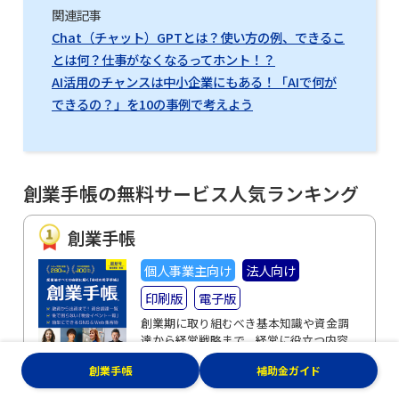
関連記事
Chat（チャット）GPTとは？使い方の例、できるこ
とは何？仕事がなくなるってホント！？
AI活用のチャンスは中小企業にもある！「AIで何が
できるの？」を10の事例で考えよう
創業手帳の無料サービス人気ランキング
創業手帳
個人事業主向け
法人向け
印刷版
電子版
創業期に取り組むべき基本知識や資金調
達から経営戦略まで、経営に役立つ内容
が満載
創業手帳
補助金ガイド