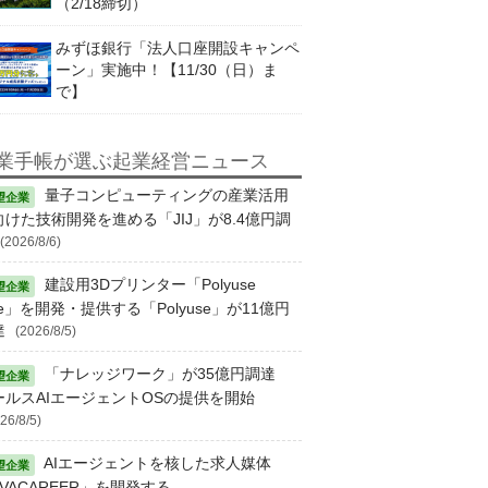
（2/18締切）
みずほ銀行「法人口座開設キャンペ
ーン」実施中！【11/30（日）ま
で】
業手帳が選ぶ起業経営ニュース
量子コンピューティングの産業活用
向けた技術開発を進める「JIJ」が8.4億円調
(2026/8/6)
建設用3Dプリンター「Polyuse
e」を開発・提供する「Polyuse」が11億円
達
(2026/8/5)
「ナレッジワーク」が35億円調達
ールスAIエージェントOSの提供を開始
26/8/5)
AIエージェントを核した求人媒体
VACAREER」を開発する