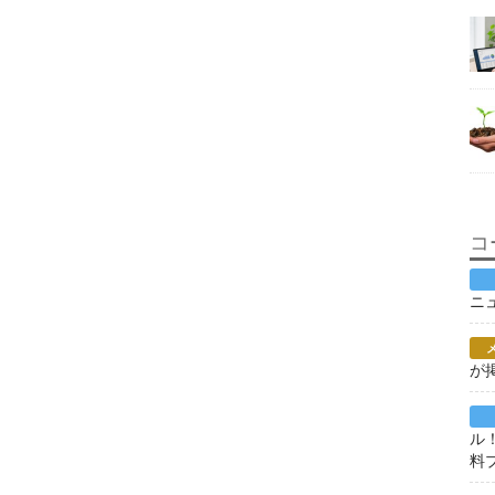
コ
ニ
が
ル
料