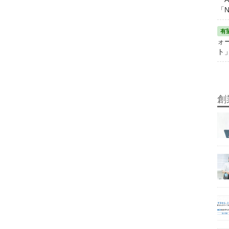
「N
ォ
ト
創