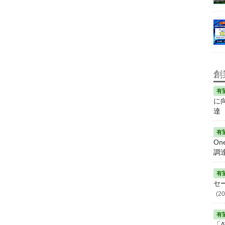
創
に
達
On
調
セ
(20
「A