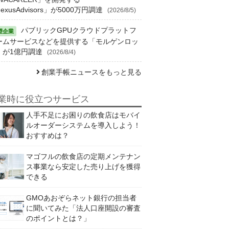
exusAdvisors」が5000万円調達
(2026/8/5)
パブリックGPUクラウドプラットフ
ームサービスなどを提供する「モルゲンロッ
」が1億円調達
(2026/8/4)
創業手帳ニュースをもっと見る
業時に役立つサービス
人手不足にお困りの飲食店はモバイ
ルオーダーシステムを導入しよう！
おすすめは？
マゴフルの飲食店の定期メンテナン
ス事業なら安定した売り上げを獲得
できる
GMOあおぞらネット銀行の担当者
に聞いてみた「法人口座開設の審査
のポイントとは？」