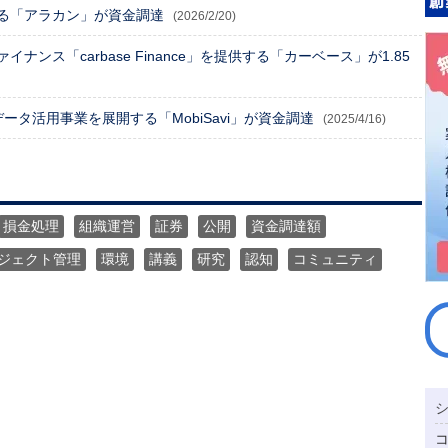
る「アラカン」が資金調達
(2026/2/20)
ンス「carbase Finance」を提供する「カーベース」が1.85
ータ活用事業を展開する「MobiSavi」が資金調達
(2025/4/16)
損金処理
組織運営
証券
公開
資金調達額
ジェクト管理
環境
講義
研究
認知
コミュニティ