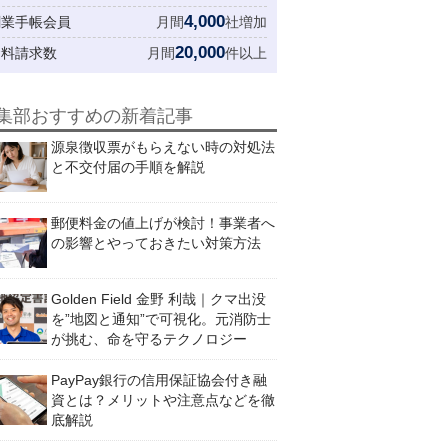
4,000
創業手帳会員
月間
社増加
20,000
資料請求数
月間
件以上
集部おすすめの新着記事
源泉徴収票がもらえない時の対処法
と不交付届の手順を解説
郵便料金の値上げが検討！事業者へ
の影響とやっておきたい対策方法
Golden Field 金野 利哉｜クマ出没
を”地図と通知”で可視化。元消防士
が挑む、命を守るテクノロジー
PayPay銀行の信用保証協会付き融
資とは？メリットや注意点などを徹
底解説