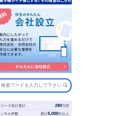
280
シリーズ発行累計
万部
5,000
コンサル件数
累計
件以上