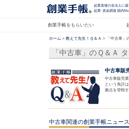
起業直後の全法人に届
起業･資金調達 国内No
創業手帳をもらいたい
ホーム
>
教えて先生！Ｑ＆Ａ
> 「中古車」
「中古車」のＱ＆Ａ 
中古車販
中古車販売業
という免許は
拠点を管轄す
中古車関連の創業手帳ニュー