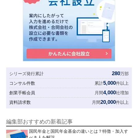
280
シリーズ発行累計
万部
5,000
コンサル件数
累計
件以上
4,000
創業手帳会員
月間
社増加
20,000
資料請求数
月間
件以上
編集部おすすめの新着記事
国民年金と国民年金基金の違いとは？特徴・加入す
べき人を解説