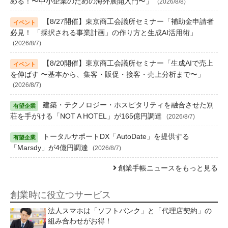
める！〜中小企業のための海外展開入門〜」
(2026/8/8)
【8/27開催】東京商工会議所セミナー「補助金申請者
必見！ 「採択される事業計画」の作り方と生成AI活用術」
(2026/8/7)
【8/20開催】東京商工会議所セミナー「生成AIで売上
を伸ばす 〜基本から、集客・販促・接客・売上分析まで〜」
(2026/8/7)
建築・テクノロジー・ホスピタリティを融合させた別
荘を手がける「NOT A HOTEL」が165億円調達
(2026/8/7)
トータルサポートDX「AutoDate」を提供する
「Marsdy」が4億円調達
(2026/8/7)
創業手帳ニュースをもっと見る
創業時に役立つサービス
法人スマホは「ソフトバンク」と「代理店契約」の
組み合わせがお得！