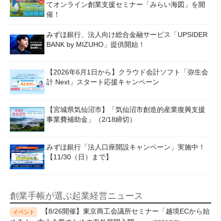
てオンライン創業支援セミナー「みらい海図」を開
催！
みずほ銀行、法人向け総合金融サービス「UPSIDER
BANK by MIZUHO」提供開始！
【2026年6月1日から】クラウド会計ソフト「弥生会
計 Next」スタート応援キャンペーン
【宮城県気仙沼市】「気仙沼市創造的産業復興支援
事業費補助金」（2/18締切）
みずほ銀行「法人口座開設キャンペーン」実施中！
【11/30（日）まで】
創業手帳が選ぶ起業経営ニュース
【8/26開催】東京商工会議所セミナー「越境ECから始