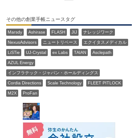
その他の創業手帳ニュースタグ
Marsdy
Ashirase
FLASH
JIJ
ナレッジワーク
NexusAdvisors
ニュートリベース
エクイタスメディカル
LiSTie
UJ-Crystal
ex Labs
TAIAN
Asclepath
AZUL Energy
インフラテック・ジャパン・ホールディングス
Cordia Directions
Scale Technology
FLEET PITLOCK
M2X
ProFan