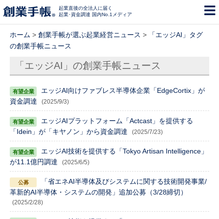
起業直後の全法人に届く
起業･資金調達 国内No.1メディア
ホーム
>
創業手帳が選ぶ起業経営ニュース
>
「エッジAI」タグ
の創業手帳ニュース
「エッジAI」の創業手帳ニュース
エッジAI向けファブレス半導体企業「EdgeCortix」が
資金調達
(2025/9/3)
エッジAIプラットフォーム「Actcast」を提供する
「Idein」が「キヤノン」から資金調達
(2025/7/23)
エッジAI技術を提供する「Tokyo Artisan Intelligence」
が11.1億円調達
(2025/6/5)
「省エネAI半導体及びシステムに関する技術開発事業/
革新的AI半導体・システムの開発」追加公募（3/28締切）
(2025/2/28)