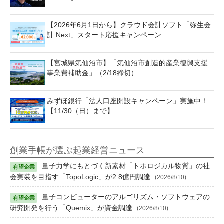
【2026年6月1日から】クラウド会計ソフト「弥生会
計 Next」スタート応援キャンペーン
【宮城県気仙沼市】「気仙沼市創造的産業復興支援
事業費補助金」（2/18締切）
みずほ銀行「法人口座開設キャンペーン」実施中！
【11/30（日）まで】
創業手帳が選ぶ起業経営ニュース
量子力学にもとづく新素材「トポロジカル物質」の社
会実装を目指す「TopoLogic」が2.8億円調達
(2026/8/10)
量子コンピューターのアルゴリズム・ソフトウェアの
研究開発を行う「Quemix」が資金調達
(2026/8/10)