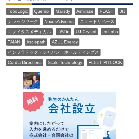
TopoLogic
Quemix
Marsdy
Ashirase
FLASH
JIJ
ナレッジワーク
NexusAdvisors
ニュートリベース
エクイタスメディカル
LiSTie
UJ-Crystal
ex Labs
TAIAN
Asclepath
AZUL Energy
インフラテック・ジャパン・ホールディングス
Cordia Directions
Scale Technology
FLEET PITLOCK