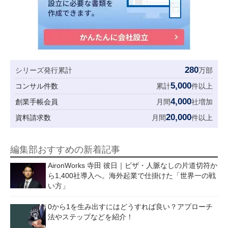
280
シリーズ発行累計
万部
5,000
コンサル件数
累計
件以上
4,000
創業手帳会員
月間
社増加
20,000
資料請求数
月間
件以上
編集部おすすめの新着記事
AironWorks 寺田 彼日｜ビザ・人脈なしの片道切符か
ら1,400社導入へ。海外起業で仕掛けた「世界一の戦
い方」
0から1を生み出すにはどうすれば良い？アプローチ
法やステップなどを紹介！