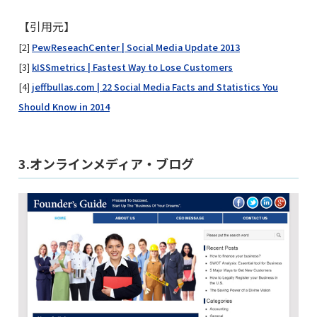
【引用元】
[2]
PewReseachCenter | Social Media Update 2013
[3]
kISSmetrics | Fastest Way to Lose Customers
[4]
jeffbullas.com | 22 Social Media Facts and Statistics You
Should Know in 2014
3.オンラインメディア・ブログ