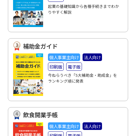
起業の基礎知識から各種手続きまでわか
りやすく解説
補助金ガイド
個人事業主向け
法人向け
印刷版
電子版
今ねらうべき「5大補助金・助成金」を
ランキング順に発表
飲食開業手帳
個人事業主向け
法人向け
印刷版
電子版