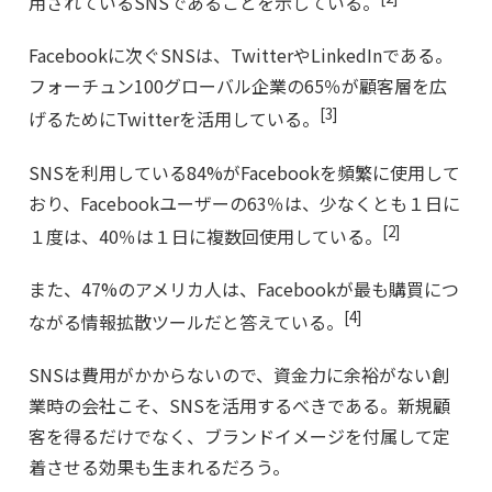
用されているSNSであることを示している。
Facebookに次ぐSNSは、TwitterやLinkedInである。
フォーチュン100グローバル企業の65％が顧客層を広
[3]
げるためにTwitterを活用している。
SNSを利用している84%がFacebookを頻繁に使用して
おり、Facebookユーザーの63％は、少なくとも１日に
[2]
１度は、40％は１日に複数回使用している。
また、47%のアメリカ人は、Facebookが最も購買につ
[4]
ながる情報拡散ツールだと答えている。
SNSは費用がかからないので、資金力に余裕がない創
業時の会社こそ、SNSを活用するべきである。新規顧
客を得るだけでなく、ブランドイメージを付属して定
着させる効果も生まれるだろう。