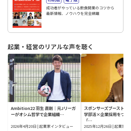
成功者がやっている飲食開業のコツから
最新情報、ノウハウを完全網羅
起業・経営のリアルな声を聴く
Ambition22 羽生 直剛｜元Jリーガ
スポンサーズブースト 西
ーがオシム哲学で企業組織…
学部活×企業採用をつな
「…
2026年4月20日
|
起業家インタビュー
2025年12月26日
|
起業家イ