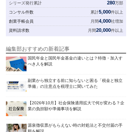
280
シリーズ発行累計
万部
5,000
コンサル件数
累計
件以上
4,000
創業手帳会員
月間
社増加
20,000
資料請求数
月間
件以上
編集部おすすめの新着記事
国民年金と国民年金基金の違いとは？特徴・加入す
べき人を解説
副業から独立する前に知らないと困る「税金と独立
準備」の注意点を税理士に聞いてみた
【2026年10月】社会保険適用拡大で何が変わる？企
業の負担額や準備事項を解説
源泉徴収票がもらえない時の対処法と不交付届の手
順を解説