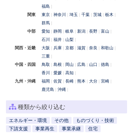
福島
関東
東京
神奈川
埼玉
千葉
茨城
栃木
群馬
中部
愛知
静岡
岐阜
新潟
長野
富山
石川
福井
山梨
関西・近畿
大阪
兵庫
京都
滋賀
奈良
和歌山
三重
中国・四国
鳥取
島根
岡山
広島
山口
徳島
香川
愛媛
高知
九州・沖縄
福岡
佐賀
長崎
熊本
大分
宮崎
鹿児島
沖縄
種類から絞り込む
エネルギー・環境
その他
ものづくり・技術
下請支援
事業再生
事業承継
住宅