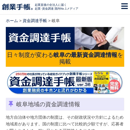
起業直後の全法人に届く
起業･資金調達 国内No.1メディア
ホーム
>
資金調達手帳
> 岐阜
日々制度が変わる
岐阜の最新資金調達情報
を
掲載
岐阜地域の資金調達情報
地方自治体や地方団体の制度は、その財政状況や方針によるため
地域差があります。国の制度に比べて比較的少額ですが、応募者