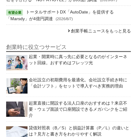
トータルサポートDX「AutoDate」を提供する
「Marsdy」が4億円調達
(2026/8/7)
創業手帳ニュースをもっと見る
創業時に役立つサービス
起業・開業時に真っ先に必要となるのがインターネ
ット回線。おすすめはフレッツ光
会社設立の初期費用を最適化。会社設立手続き時に
「会計ソフト」をセットで導入すべき実務的理由
起業直後に開設する法人口座のおすすめは？来店不
要・ウェブ面談で口座開設できるメガバンクをご紹
介
貸借対照表（B／S）と損益計算書（P／L）の違いと
は？見方と書き方をわかりやすく解説