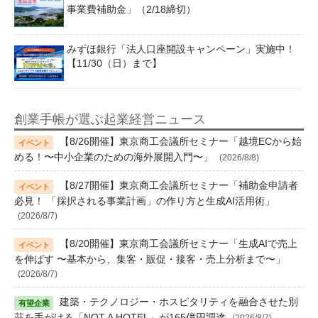
事業費補助金」（2/18締切）
みずほ銀行「法人口座開設キャンペーン」実施中！
【11/30（日）まで】
創業手帳が選ぶ起業経営ニュース
【8/26開催】東京商工会議所セミナー「越境ECから始
める！〜中小企業のための海外展開入門〜」
(2026/8/8)
【8/27開催】東京商工会議所セミナー「補助金申請者
必見！ 「採択される事業計画」の作り方と生成AI活用術」
(2026/8/7)
【8/20開催】東京商工会議所セミナー「生成AIで売上
を伸ばす 〜基本から、集客・販促・接客・売上分析まで〜」
(2026/8/7)
建築・テクノロジー・ホスピタリティを融合させた別
荘を手がける「NOT A HOTEL」が165億円調達
(2026/8/7)