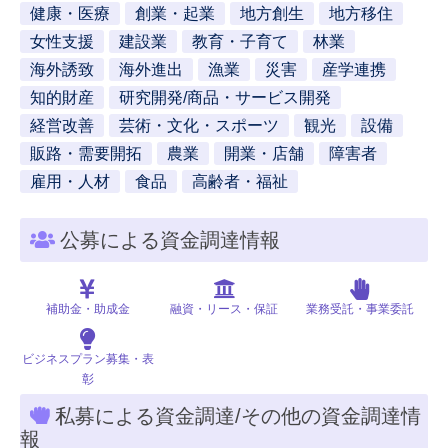
健康・医療
創業・起業
地方創生
地方移住
女性支援
建設業
教育・子育て
林業
海外誘致
海外進出
漁業
災害
産学連携
知的財産
研究開発/商品・サービス開発
経営改善
芸術・文化・スポーツ
観光
設備
販路・需要開拓
農業
開業・店舗
障害者
雇用・人材
食品
高齢者・福祉
公募による資金調達情報
補助金・助成金
融資・リース・保証
業務受託・事業委託
ビジネスプラン募集・表
彰
私募による資金調達/その他の資金調達情
報