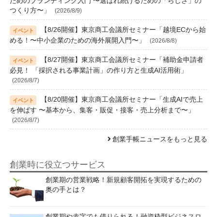
ためのブランディング入門 〜選ばれ続けるための「らしさ」の
つくり方〜」
(2026/8/9)
【8/26開催】東京商工会議所セミナー「越境ECから始
める！〜中小企業のための海外展開入門〜」
(2026/8/8)
【8/27開催】東京商工会議所セミナー「補助金申請者
必見！ 「採択される事業計画」の作り方と生成AI活用術」
(2026/8/7)
【8/20開催】東京商工会議所セミナー「生成AIで売上
を伸ばす 〜基本から、集客・販促・接客・売上分析まで〜」
(2026/8/7)
創業手帳ニュースをもっと見る
創業時に役立つサービス
創業期の営業戦略！新規顧客開拓を実現するための
奥の手とは？
創業期や赤字でも借りられる！融資枠型ビジネスロ