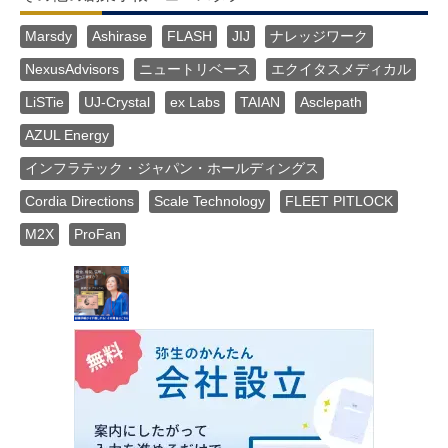
Marsdy
Ashirase
FLASH
JIJ
ナレッジワーク
NexusAdvisors
ニュートリベース
エクイタスメディカル
LiSTie
UJ-Crystal
ex Labs
TAIAN
Asclepath
AZUL Energy
インフラテック・ジャパン・ホールディングス
Cordia Directions
Scale Technology
FLEET PITLOCK
M2X
ProFan