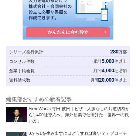
280
シリーズ発行累計
万部
5,000
コンサル件数
累計
件以上
4,000
創業手帳会員
月間
社増加
20,000
資料請求数
月間
件以上
編集部おすすめの新着記事
AironWorks 寺田 彼日｜ビザ・人脈なしの片道切符か
ら1,400社導入へ。海外起業で仕掛けた「世界一の戦
い方」
0から1を生み出すにはどうすれば良い？アプローチ