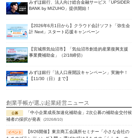
みずほ銀行、法人向け総合金融サービス「UPSIDER
BANK by MIZUHO」提供開始！
【2026年6月1日から】クラウド会計ソフト「弥生会
計 Next」スタート応援キャンペーン
【宮城県気仙沼市】「気仙沼市創造的産業復興支援
事業費補助金」（2/18締切）
みずほ銀行「法人口座開設キャンペーン」実施中！
【11/30（日）まで】
創業手帳が選ぶ起業経営ニュース
「中小企業成長加速化補助金」2次公募の補助金交付候
補者の採択が発表
(2026/8/10)
【8/26開催】東京商工会議所セミナー「小さな会社の