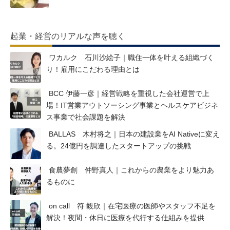
起業・経営のリアルな声を聴く
ワカルク 石川沙絵子｜職住一体を叶える組織づく
り！雇用にこだわる理由とは
BCC 伊藤一彦｜経営戦略を重視した会社運営で上
場！IT営業アウトソーシング事業とヘルスケアビジネ
ス事業で社会課題を解決
BALLAS 木村将之｜日本の建設業をAI Nativeに変え
る。24億円を調達したスタートアップの挑戦
食農夢創 仲野真人｜これからの農業をより魅力あ
るものに
on call 符 毅欣｜在宅医療の医師やスタッフ不足を
解決！夜間・休日に医療を代行する仕組みを提供