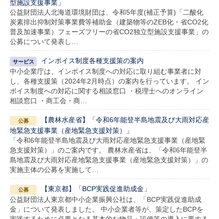
型施設支援事業」
公益財団法人北海道環境財団は、令和5年度(補正予算)「二酸化
炭素排出抑制対策事業費等補助金（建築物等のZEB化・省CO2化
普及加速事業）フェーズフリーの省CO2独立型施設支援事業」の
公募について発表し…
インボイス制度各種支援策の案内
中小企業庁は、インボイス制度への対応に取り組む事業者に対
し、各種支援策（2024年2月時点）の案内を行っています。 イン
ボイス制度への対応に関する相談窓口 ・税理士へのオンライン
相談窓口 ・商工会・商…
【農林水産省】「令和6年能登半島地震及び大雨対応産
地緊急支援事業（産地緊急支援対策）」
「令和6年能登半島地震及び大雨対応産地緊急支援事業（産地緊
急支援対策）」のご案内です。 農林水産省は、「令和6年能登半
島地震及び大雨対応産地緊急支援事業（産地緊急支援対策）」の
実施主体の公募を実施して…
【東京都】「BCP実践促進助成金」
公益財団法人東京都中小企業振興公社は、「BCP実践促進助成
金」について発表しました。 中小企業者等が、策定したBCPを