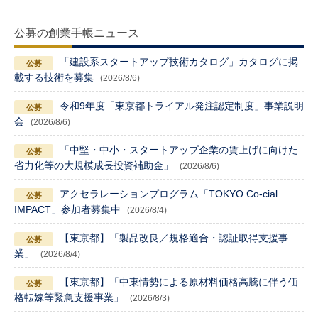
公募の創業手帳ニュース
「建設系スタートアップ技術カタログ」カタログに掲
載する技術を募集
(2026/8/6)
令和9年度「東京都トライアル発注認定制度」事業説明
会
(2026/8/6)
「中堅・中小・スタートアップ企業の賃上げに向けた
省力化等の大規模成長投資補助金」
(2026/8/6)
アクセラレーションプログラム「TOKYO Co-cial
IMPACT」参加者募集中
(2026/8/4)
【東京都】「製品改良／規格適合・認証取得支援事
業」
(2026/8/4)
【東京都】「中東情勢による原材料価格高騰に伴う価
格転嫁等緊急支援事業」
(2026/8/3)