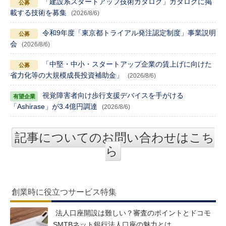
「建設系スタートアップ技術カタログ」カタログに掲
載する技術を募集
(2026/8/6)
令和9年度「東京都トライアル発注認定制度」事業説明
会
(2026/8/6)
「中堅・中小・スタートアップ企業の賃上げに向けた
省力化等の大規模成長投資補助金」
(2026/8/6)
視覚障害者向け歩行支援デバイスを手がける
「Ashirase」が3.4億円調達
(2026/8/6)
記事についてのお問い合わせはこち
ら
創業時に役立つサービス特集
法人口座開設は難しい？審査のポイントとドコモ
SMTBネット銀行法人口座の魅力とは