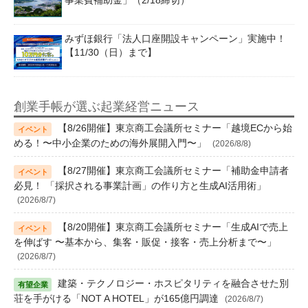
事業費補助金」（2/18締切）
みずほ銀行「法人口座開設キャンペーン」実施中！
【11/30（日）まで】
創業手帳が選ぶ起業経営ニュース
【8/26開催】東京商工会議所セミナー「越境ECから始
める！〜中小企業のための海外展開入門〜」
(2026/8/8)
【8/27開催】東京商工会議所セミナー「補助金申請者
必見！ 「採択される事業計画」の作り方と生成AI活用術」
(2026/8/7)
【8/20開催】東京商工会議所セミナー「生成AIで売上
を伸ばす 〜基本から、集客・販促・接客・売上分析まで〜」
(2026/8/7)
建築・テクノロジー・ホスピタリティを融合させた別
荘を手がける「NOT A HOTEL」が165億円調達
(2026/8/7)