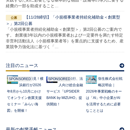
実践するために必要となる基本的な物品・設備等の導入に要する
経費の一部を助成すること…
【11/28締切】「小規模事業者持続化補助金＜創業型
＞」第2回公募
「小規模事業者持続化補助金＜創業型＞」第2回公募のご案内で
す。 創業後3年以内の小規模事業者および一定要件を満たす特定
非営利活動法人（小規模事業者等）を重点的に支援するため、産
業競争力強化法に基づく「…
注目のニュース
起業家必見！横
みずほ銀行、法
弥生株式会社戦
SPONSORED
SPONSORED
浜銀行が2026
人向け総合金融
略説明会｜
年8月から10月にかけ
サービス「UPSIDER
2026年事業戦略のキー
てオンライン創業支援
BANK by MIZUHO」提
は「AI」中小企業がAI
セミナー「みらい海
供開始！
を活用するために必要
図」を開催！
なこととは
最新の創業手帳ニュース