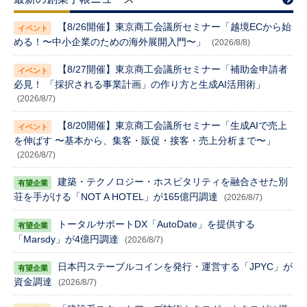
【8/26開催】東京商工会議所セミナー「越境ECから始
める！〜中小企業のための海外展開入門〜」
(2026/8/8)
【8/27開催】東京商工会議所セミナー「補助金申請者
必見！ 「採択される事業計画」の作り方と生成AI活用術」
(2026/8/7)
【8/20開催】東京商工会議所セミナー「生成AIで売上
を伸ばす 〜基本から、集客・販促・接客・売上分析まで〜」
(2026/8/7)
建築・テクノロジー・ホスピタリティを融合させた別
荘を手がける「NOT A HOTEL」が165億円調達
(2026/8/7)
トータルサポートDX「AutoDate」を提供する
「Marsdy」が4億円調達
(2026/8/7)
日本円ステーブルコインを発行・運営する「JPYC」が
資金調達
(2026/8/7)