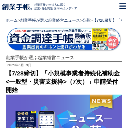
起業直後の全法人に届く
起業･資金調達 国内No.1メディア
ホーム
>
創業手帳が選ぶ起業経営ニュース
>
公募
>
【7/28締切】「
創業手帳が選ぶ起業経営ニュース
2025年5月19日
【7/28締切】「小規模事業者持続化補助金
<一般型・災害支援枠>（7次）」申請受付
開始