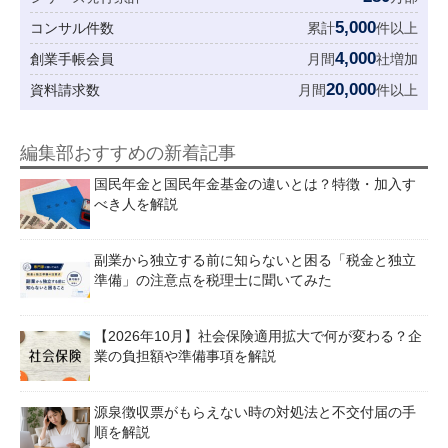
5,000
コンサル件数
累計
件以上
4,000
創業手帳会員
月間
社増加
20,000
資料請求数
月間
件以上
編集部おすすめの新着記事
国民年金と国民年金基金の違いとは？特徴・加入す
べき人を解説
副業から独立する前に知らないと困る「税金と独立
準備」の注意点を税理士に聞いてみた
【2026年10月】社会保険適用拡大で何が変わる？企
業の負担額や準備事項を解説
源泉徴収票がもらえない時の対処法と不交付届の手
順を解説