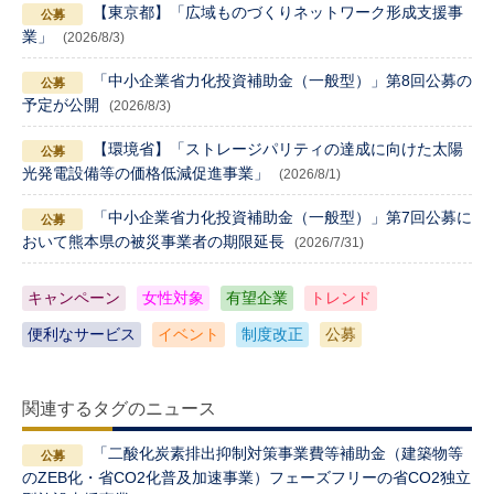
【東京都】「広域ものづくりネットワーク形成支援事
業」
(2026/8/3)
「中小企業省力化投資補助金（一般型）」第8回公募の
予定が公開
(2026/8/3)
【環境省】「ストレージパリティの達成に向けた太陽
光発電設備等の価格低減促進事業」
(2026/8/1)
「中小企業省力化投資補助金（一般型）」第7回公募に
おいて熊本県の被災事業者の期限延長
(2026/7/31)
キャンペーン
女性対象
有望企業
トレンド
便利なサービス
イベント
制度改正
公募
関連するタグのニュース
「二酸化炭素排出抑制対策事業費等補助金（建築物等
のZEB化・省CO2化普及加速事業）フェーズフリーの省CO2独立