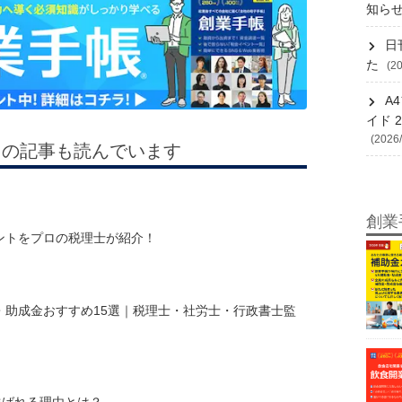
知ら
日
た
(20
A
イド 
(2026/
らの記事も読んでいます
創業
ントをプロの税理士が紹介！
・助成金おすすめ15選｜税理士・社労士・行政書士監