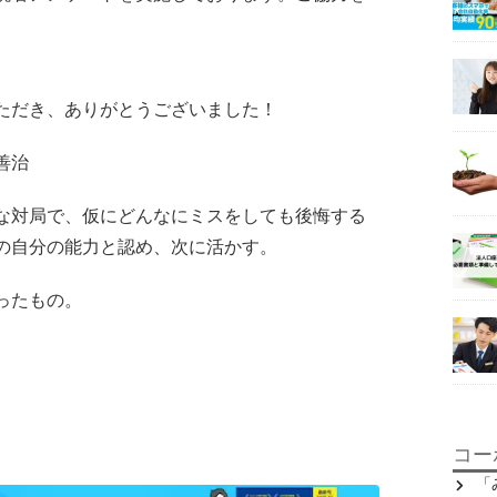
ただき、ありがとうございました！
善治
な対局で、仮にどんなにミスをしても後悔する
の自分の能力と認め、次に活かす。
ったもの。
コー
「