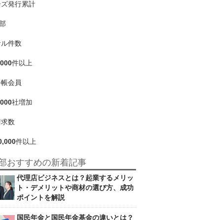
ーズ発行累計
部
サル件数
,000
件以上
手帳会員
,000
社増加
請求数
0,000
件以上
部おすすめの新着記事
代理店ビジネスとは？起業するメリッ
ト・デメリットや商材の選び方、成功
ポイントを解説
国民年金と国民年金基金の違いとは？