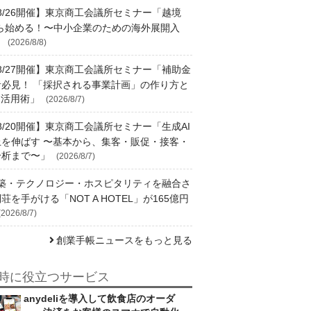
8/26開催】東京商工会議所セミナー「越境
から始める！〜中小企業のための海外展開入
」
(2026/8/8)
8/27開催】東京商工会議所セミナー「補助金
者必見！ 「採択される事業計画」の作り方と
I活用術」
(2026/8/7)
8/20開催】東京商工会議所セミナー「生成AI
上を伸ばす 〜基本から、集客・販促・接客・
分析まで〜」
(2026/8/7)
築・テクノロジー・ホスピタリティを融合さ
荘を手がける「NOT A HOTEL」が165億円
(2026/8/7)
創業手帳ニュースをもっと見る
時に役立つサービス
anydeliを導入して飲食店のオーダ