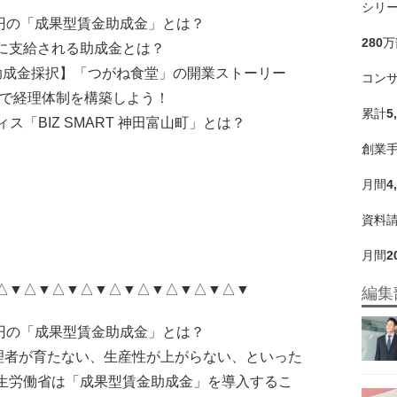
シリ
0万円の「成果型賃金助成金」とは？
280
万
場に支給される助成金とは？
＆助成金採択】「つがね食堂」の開業ストーリー
コン
eeeで経理体制を構築しよう！
累計
5
ィス「BIZ SMART 神田富山町」とは？
創業
月間
4
資料
月間
2
△▼△▼△▼△▼△▼△▼△▼△▼△▼
編集
0万円の「成果型賃金助成金」とは？
管理者が育たない、生産性が上がらない、といった
生労働省は「成果型賃金助成金」を導入するこ