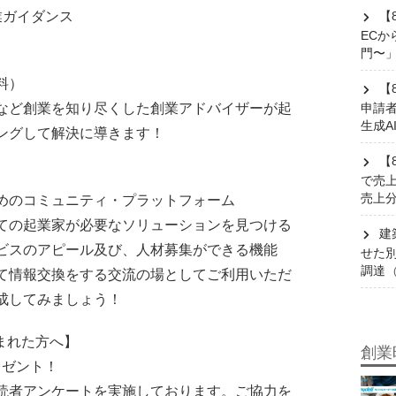
【
業ガイダンス
EC
門〜
料）
【
申請
など創業を知り尽くした創業アドバイザーが起
生成A
ングして解決に導きます！
【
で売
売上
めのコミュニティ・プラットフォーム
ての起業家が必要なソリューションを見つける
建
ビスのアピール及び、人材募集ができる機能
せた別
調達
て情報交換をする交流の場としてご利用いただ
成してみましょう！
まれた方へ】
創業
レゼント！
読者アンケートを実施しております。ご協力を