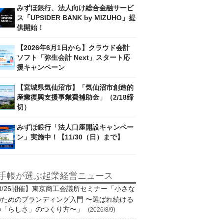
みずほ銀行、法人向け総合金融サービ
ス「UPSIDER BANK by MIZUHO」提
供開始！
【2026年6月1日から】クラウド会計
ソフト「弥生会計 Next」スタート応
援キャンペーン
【宮城県気仙沼市】「気仙沼市創造的
産業復興支援事業費補助金」（2/18締
切）
みずほ銀行「法人口座開設キャンペー
ン」実施中！【11/30（日）まで】
手帳が選ぶ起業経営ニュース
8/26開催】東京商工会議所セミナー「小さな
のためのブランディング入門 〜選ばれ続ける
の「らしさ」のつくり方〜」
(2026/8/9)