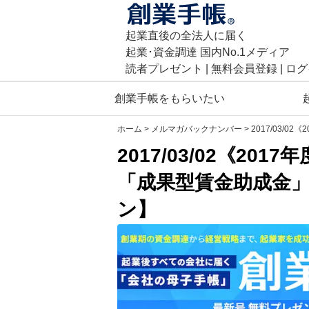
起業直後の全法人に届く
起業･資金調達 国内No.1メディア
読者プレゼント
|
無料
会員登録
|
ログ
創業手帳をもらいたい
ホーム
>
メルマガバックナンバー
> 2017/03
2017/03/02《20
「成果型賃金助成金
ン】