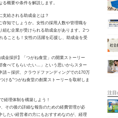
なる概要や条件を解説します。
場に支給される助成金とは？
ご存知でしょうか。女性の採用人数や管理職を
り組む企業が受けられる助成金があります。2つ
されることも！女性の活躍を応援し、助成金を受
＆助成金採択】「つがね食堂」の開業ストーリー
部食べてもらいたい…」という思いからスター
申請～採択、クラウドファンディングでの170万
につける”つがね食堂の創業ストーリーを取材しま
注目
eeeで経理体制を構築しよう！
や、その後の詳細な報告のための経費管理が必
中したい経営者の方にもおすすめなのが、経理