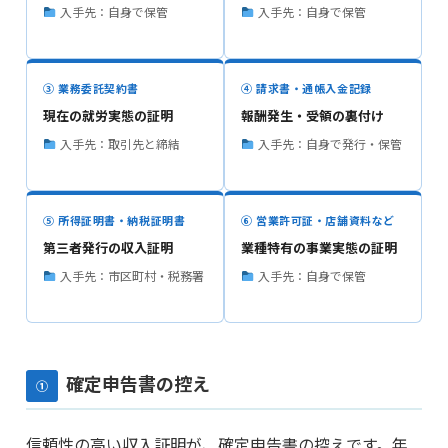
入手先：自身で保管
入手先：自身で保管
③ 業務委託契約書
④ 請求書・通帳入金記録
現在の就労実態の証明
報酬発生・受領の裏付け
入手先：取引先と締結
入手先：自身で発行・保管
⑤ 所得証明書・納税証明書
⑥ 営業許可証・店舗資料など
第三者発行の収入証明
業種特有の事業実態の証明
入手先：市区町村・税務署
入手先：自身で保管
確定申告書の控え
①
信頼性の高い収入証明が、確定申告書の控えです。年