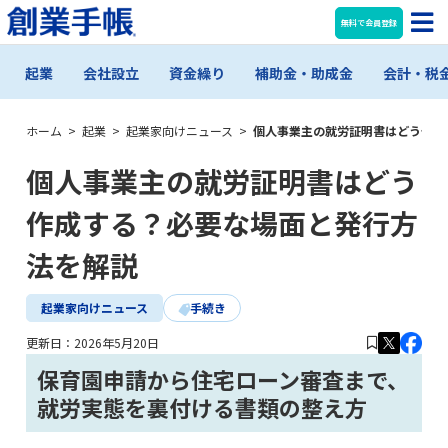
無料で会員登録
起業
会社設立
資金繰り
補助金・助成金
会計・税
ホーム
>
起業
>
起業家向けニュース
>
個人事業主の就労証明書はどう作成
個人事業主の就労証明書はどう
作成する？必要な場面と発行方
法を解説
起業家向けニュース
手続き
更新日：
2026年5月20日
保育園申請から住宅ローン審査まで、
就労実態を裏付ける書類の整え方