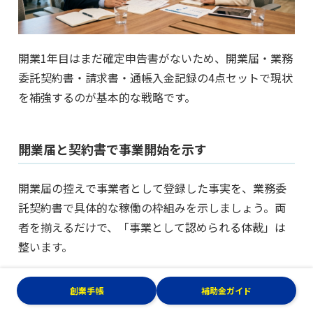
開業1年目はまだ確定申告書がないため、開業届・業務
委託契約書・請求書・通帳入金記録の4点セットで現状
を補強するのが基本的な戦略です。
開業届と契約書で事業開始を示す
開業届の控えで事業者として登録した事実を、業務委
託契約書で具体的な稼働の枠組みを示しましょう。両
者を揃えるだけで、「事業として認められる体裁」は
整います。
開業届とあわせて「青色申告承認申請書」の提出も検
創業手帳
補助金ガイド
討しましょう。
期限内に申請し、複式簿記による記帳