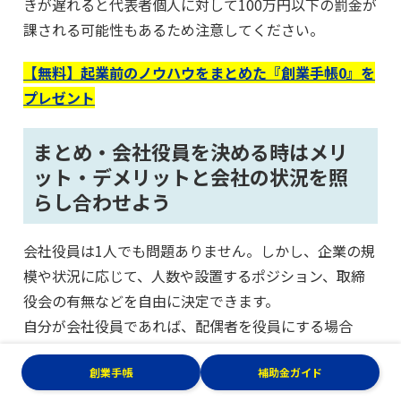
きが遅れると代表者個人に対して100万円以下の罰金が
課される可能性もあるため注意してください。
【無料】起業前のノウハウをまとめた『創業手帳0』を
プレゼント
まとめ・会社役員を決める時はメリ
ット・デメリットと会社の状況を照
らし合わせよう
会社役員は1人でも問題ありません。しかし、企業の規
模や状況に応じて、人数や設置するポジション、取締
役会の有無などを自由に決定できます。
自分が会社役員であれば、配偶者を役員にする場合
や、他の社員を指名する場合でそれぞれのメリット・
創業手帳
補助金ガイド
デメリットがあります。
また、会社役員の人数の大小により、働きやすさや会