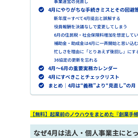
事業運営の見直し
4月にやりがちな手続きミスとその回避
新年度＝すべて4月提出と誤解する
役員報酬を決議なしで変更してしまう
6月の住民税・社会保険料増加を想定して
補助金・助成金は4月に一斉開始と思い込
忙しさを理由に「とりあえず後回し」にす
36協定の更新を忘れる
4月〜6月の重要実務カレンダー
4月にすべきことチェックリスト
まとめ｜4月は“義務”より“見直し”の月
【無料】起業前のノウハウをまとめた『創業手帳
なぜ4月は法人・個人事業主にと