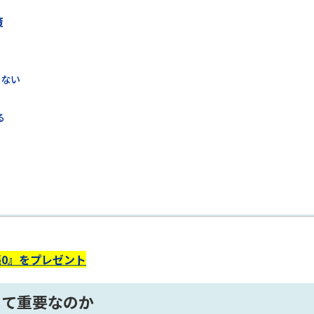
策
いない
む
る
0』をプレゼント
って重要なのか