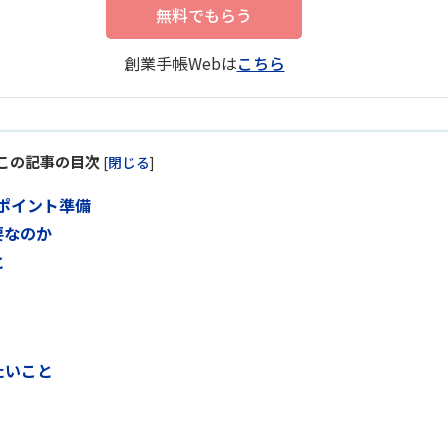
無料でもらう
創業手帳Webは
こちら
この記事の目次
[
閉じる
]
ポイント準備
要なのか
と
たいこと