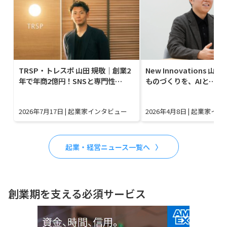
TRSP・トレスポ 山田 規敬｜創業2
New Innovations 山
年で年商2億円！SNSと専門性…
ものづくりを、AIと…
2026年7月17日
|
起業家インタビュー
2026年4月8日
|
起業家イン
起業・経営ニュース一覧へ
創業期を支える必須サービス