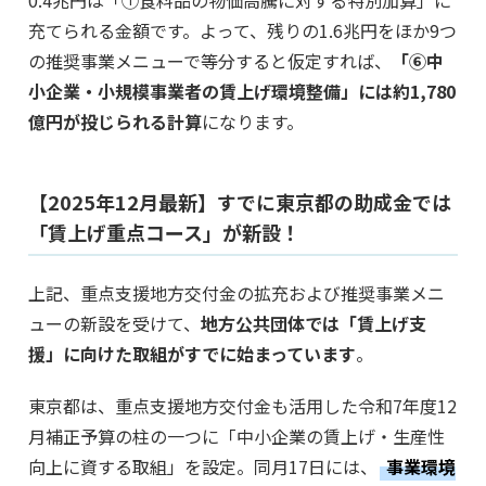
0.4兆円は「①食料品の物価高騰に対する特別加算」に
充てられる金額です。よって、残りの1.6兆円をほか9つ
の推奨事業メニューで等分すると仮定すれば、
「⑥中
小企業・小規模事業者の賃上げ環境整備」には約1,780
億円が投じられる計算
になります。
【2025年12月最新】すでに東京都の助成金では
「賃上げ重点コース」が新設！
上記、重点支援地方交付金の拡充および推奨事業メニ
ューの新設を受けて、
地方公共団体では「賃上げ支
援」に向けた取組がすでに始まっています
。
東京都は、重点支援地方交付金も活用した令和7年度12
月補正予算の柱の一つに「中小企業の賃上げ・生産性
向上に資する取組」を設定。同月17日には、
事業環境