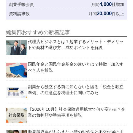
4,000
創業手帳会員
月間
社増加
20,000
資料請求数
月間
件以上
編集部おすすめの新着記事
代理店ビジネスとは？起業するメリット・デメリッ
トや商材の選び方、成功ポイントを解説
国民年金と国民年金基金の違いとは？特徴・加入す
べき人を解説
副業から独立する前に知らないと困る「税金と独立
準備」の注意点を税理士に聞いてみた
【2026年10月】社会保険適用拡大で何が変わる？企
業の負担額や準備事項を解説
源泉徴収票がもらえない時の対処法と不交付届の手