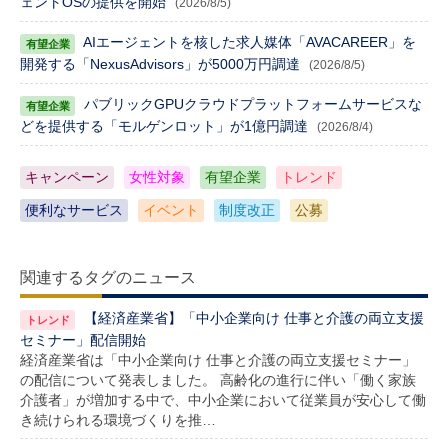
ェントOSの提供を開始
(2026/8/5)
AIエージェントを核した求人媒体「AVACAREER」を
開発する「NexusAdvisors」が5000万円調達
(2026/8/5)
パブリックGPUクラウドプラットフォームサービスな
どを提供する「モルゲンロット」が1億円調達
(2026/8/4)
キャンペーン
女性対象
有望企業
トレンド
便利なサービス
イベント
制度改正
公募
関連するタグのニュース
【経済産業省】「中小企業向け 仕事と介護の両立支援
セミナー」配信開始
経済産業省は「中小企業向け 仕事と介護の両立支援セミナー」
の配信について発表しました。 高齢化の進行に伴い「働く家族
介護者」が増加する中で、中小企業において従業員が安心して働
き続けられる環境づくりを推…