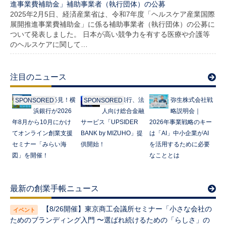
進事業費補助金」補助事業者（執行団体）の公募
2025年2月5日、経済産業省は、令和7年度「ヘルスケア産業国際
展開推進事業費補助金」に係る補助事業者（執行団体）の公募に
ついて発表しました。 日本が高い競争力を有する医療や介護等
のヘルスケアに関して…
注目のニュース
起業家必見！横
みずほ銀行、法
弥生株式会社戦
SPONSORED
SPONSORED
浜銀行が2026
人向け総合金融
略説明会｜
年8月から10月にかけ
サービス「UPSIDER
2026年事業戦略のキー
てオンライン創業支援
BANK by MIZUHO」提
は「AI」中小企業がAI
セミナー「みらい海
供開始！
を活用するために必要
図」を開催！
なこととは
最新の創業手帳ニュース
【8/26開催】東京商工会議所セミナー「小さな会社の
ためのブランディング入門 〜選ばれ続けるための「らしさ」の