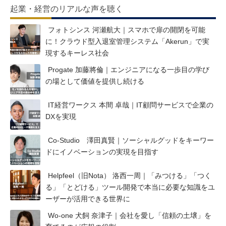
起業・経営のリアルな声を聴く
フォトシンス 河瀬航大｜スマホで扉の開閉を可能
に！クラウド型入退室管理システム「Akerun」で実
現するキーレス社会
Progate 加藤將倫｜エンジニアになる一歩目の学び
の場として価値を提供し続ける
IT経営ワークス 本間 卓哉｜IT顧問サービスで企業の
DXを実現
Co-Studio 澤田真賢｜ソーシャルグッドをキーワー
ドにイノベーションの実現を目指す
Helpfeel（旧Nota） 洛西一周｜「みつける」「つく
る」「とどける」ツール開発で本当に必要な知識をユ
ーザーが活用できる世界に
Wo-one 犬飼 奈津子｜会社を愛し「信頼の土壌」を