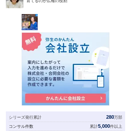
育てるのが広報の役割
280
シリーズ発行累計
万部
5,000
コンサル件数
累計
件以上