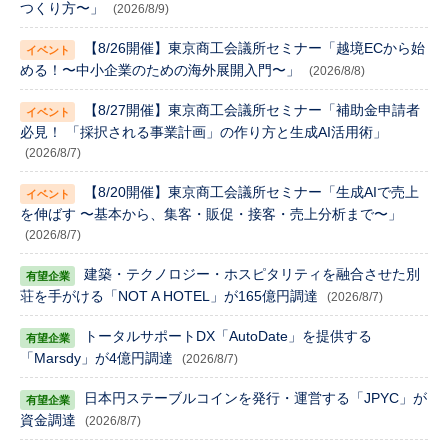
つくり方〜」
(2026/8/9)
【8/26開催】東京商工会議所セミナー「越境ECから始
める！〜中小企業のための海外展開入門〜」
(2026/8/8)
【8/27開催】東京商工会議所セミナー「補助金申請者
必見！ 「採択される事業計画」の作り方と生成AI活用術」
(2026/8/7)
【8/20開催】東京商工会議所セミナー「生成AIで売上
を伸ばす 〜基本から、集客・販促・接客・売上分析まで〜」
(2026/8/7)
建築・テクノロジー・ホスピタリティを融合させた別
荘を手がける「NOT A HOTEL」が165億円調達
(2026/8/7)
トータルサポートDX「AutoDate」を提供する
「Marsdy」が4億円調達
(2026/8/7)
日本円ステーブルコインを発行・運営する「JPYC」が
資金調達
(2026/8/7)