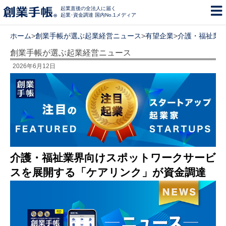
起業直後の全法人に届く
起業･資金調達 国内No.1メディア
ホーム
>
創業手帳が選ぶ起業経営ニュース
>
有望企業
>
介護・福祉業
創業手帳が選ぶ起業経営ニュース
2026年6月12日
介護・福祉業界向けスポットワークサービ
スを展開する「ケアリンク」が資金調達