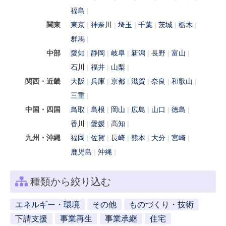
福島
関東
東京
神奈川
埼玉
千葉
茨城
栃木
群馬
中部
愛知
静岡
岐阜
新潟
長野
富山
石川
福井
山梨
関西・近畿
大阪
兵庫
京都
滋賀
奈良
和歌山
三重
中国・四国
鳥取
島根
岡山
広島
山口
徳島
香川
愛媛
高知
九州・沖縄
福岡
佐賀
長崎
熊本
大分
宮崎
鹿児島
沖縄
種類から絞り込む
エネルギー・環境
その他
ものづくり・技術
下請支援
事業再生
事業承継
住宅