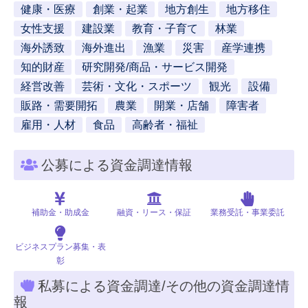
健康・医療
創業・起業
地方創生
地方移住
女性支援
建設業
教育・子育て
林業
海外誘致
海外進出
漁業
災害
産学連携
知的財産
研究開発/商品・サービス開発
経営改善
芸術・文化・スポーツ
観光
設備
販路・需要開拓
農業
開業・店舗
障害者
雇用・人材
食品
高齢者・福祉
公募による資金調達情報
補助金・助成金
融資・リース・保証
業務受託・事業委託
ビジネスプラン募集・表
彰
私募による資金調達/その他の資金調達情
報