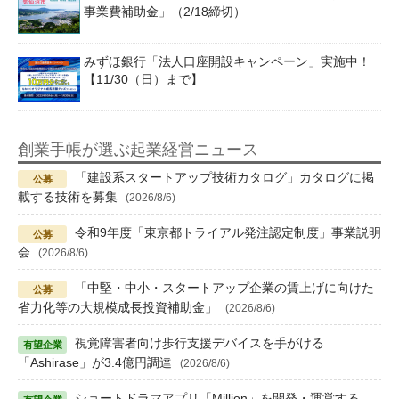
事業費補助金」（2/18締切）
みずほ銀行「法人口座開設キャンペーン」実施中！
【11/30（日）まで】
創業手帳が選ぶ起業経営ニュース
「建設系スタートアップ技術カタログ」カタログに掲
載する技術を募集
(2026/8/6)
令和9年度「東京都トライアル発注認定制度」事業説明
会
(2026/8/6)
「中堅・中小・スタートアップ企業の賃上げに向けた
省力化等の大規模成長投資補助金」
(2026/8/6)
視覚障害者向け歩行支援デバイスを手がける
「Ashirase」が3.4億円調達
(2026/8/6)
ショートドラマアプリ「Million」を開発・運営する