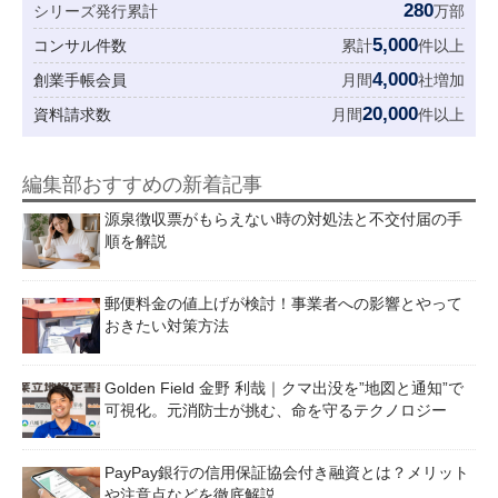
280
シリーズ発行累計
万部
5,000
コンサル件数
累計
件以上
4,000
創業手帳会員
月間
社増加
20,000
資料請求数
月間
件以上
編集部おすすめの新着記事
源泉徴収票がもらえない時の対処法と不交付届の手
順を解説
郵便料金の値上げが検討！事業者への影響とやって
おきたい対策方法
Golden Field 金野 利哉｜クマ出没を”地図と通知”で
可視化。元消防士が挑む、命を守るテクノロジー
PayPay銀行の信用保証協会付き融資とは？メリット
や注意点などを徹底解説