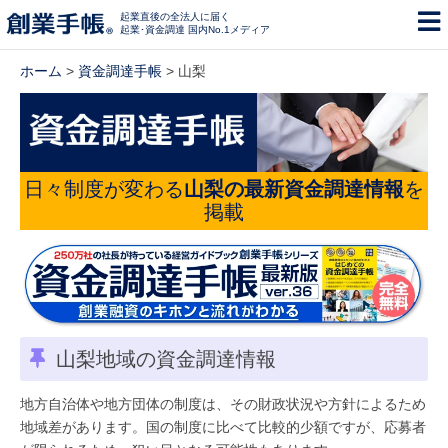
起業直後の全法人に届く
起業･資金調達 国内No.1メディア
ホーム
>
資金調達手帳
> 山梨
日々制度が変わる
山梨の最新資金調達情報
を
掲載
山梨地域の資金調達情報
地方自治体や地方団体の制度は、その財政状況や方針によるため
地域差があります。国の制度に比べて比較的少額ですが、応募者