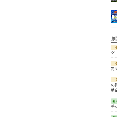
創
グ
定
の
助
手が