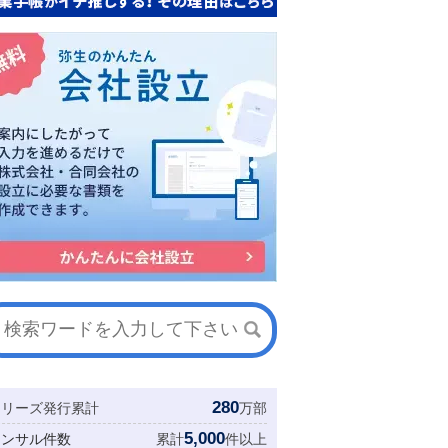
280
シリーズ発行累計
万部
5,000
コンサル件数
累計
件以上