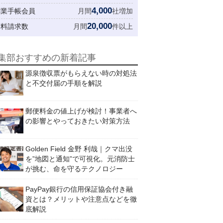
4,000
創業手帳会員
月間
社増加
20,000
資料請求数
月間
件以上
集部おすすめの新着記事
源泉徴収票がもらえない時の対処法
と不交付届の手順を解説
郵便料金の値上げが検討！事業者へ
の影響とやっておきたい対策方法
Golden Field 金野 利哉｜クマ出没
を”地図と通知”で可視化。元消防士
が挑む、命を守るテクノロジー
PayPay銀行の信用保証協会付き融
資とは？メリットや注意点などを徹
底解説