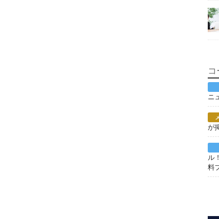
コ
ニ
が
ル
料