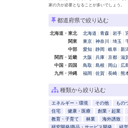
家の力が必要となることが多いでしょう。
都道府県で絞り込む
北海道・東北
北海道
青森
岩手
関東
東京
神奈川
埼玉
中部
愛知
静岡
岐阜
新
関西・近畿
大阪
兵庫
京都
滋
中国・四国
鳥取
島根
岡山
広
九州・沖縄
福岡
佐賀
長崎
熊
種類から絞り込む
エネルギー・環境
その他
もの
住宅
健康・医療
創業・起業
教育・子育て
林業
海外誘致
研究開発/商品・サービス開発
経