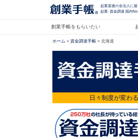
起業直後の全法人に届
起業･資金調達 国内No
創業手帳をもらいたい
ホーム
>
資金調達手帳
> 北海道
日々制度が変わ