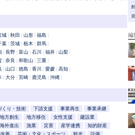
編
宮城
秋田
山形
福島
千葉
茨城
栃木
群馬
潟
長野
富山
石川
福井
山梨
賀
奈良
和歌山
三重
島
山口
徳島
香川
愛媛
高知
本
大分
宮崎
鹿児島
沖縄
づくり・技術
下請支援
事業再生
事業承継
地方創生
地方移住
女性支援
建設業
海外進出
漁業
災害
産学連携
知的財産
営改善
芸術・文化・スポーツ
観光
設備