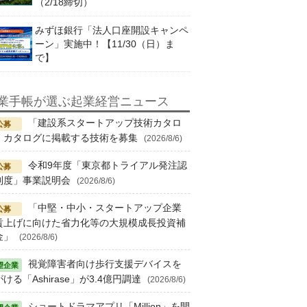
（2/18締切）
みずほ銀行「法人口座開設キャンペ
ーン」実施中！【11/30（日）ま
で】
業手帳が選ぶ起業経営ニュース
「建設系スタートアップ技術カタロ
」カタログに掲載する技術を募集
(2026/8/6)
令和9年度「東京都トライアル発注認
制度」事業説明会
(2026/8/6)
「中堅・中小・スタートアップ企業
賃上げに向けた省力化等の大規模成長投資補
金」
(2026/8/6)
視覚障害者向け歩行支援デバイスを
ける「Ashirase」が3.4億円調達
(2026/8/6)
ショートドラマアプリ「Million」を開