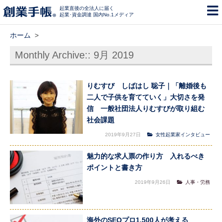
起業直後の全法人に届く
起業･資金調達 国内No.1メディア
ホーム
>
Monthly Archive::
9月 2019
りむすび しばはし 聡子｜「離婚後も
二人で子供を育てていく」大切さを発
信 一般社団法人りむすびが取り組む
社会課題
2019年9月27日
女性起業家インタビュー
魅力的な求人票の作り方 入れるべき
ポイントと書き方
2019年9月26日
人事・労務
海外のSEOプロ1,500人が考える