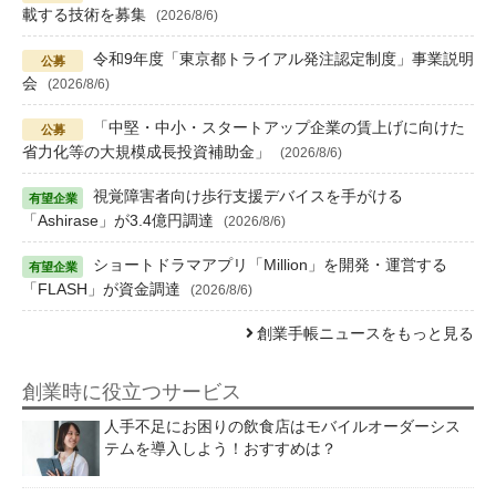
載する技術を募集
(2026/8/6)
令和9年度「東京都トライアル発注認定制度」事業説明
会
(2026/8/6)
「中堅・中小・スタートアップ企業の賃上げに向けた
省力化等の大規模成長投資補助金」
(2026/8/6)
視覚障害者向け歩行支援デバイスを手がける
「Ashirase」が3.4億円調達
(2026/8/6)
ショートドラマアプリ「Million」を開発・運営する
「FLASH」が資金調達
(2026/8/6)
創業手帳ニュースをもっと見る
創業時に役立つサービス
人手不足にお困りの飲食店はモバイルオーダーシス
テムを導入しよう！おすすめは？