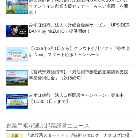
起業家必見！横浜銀行が2026年8月から10月にかけ
てオンライン創業支援セミナー「みらい海図」を開
催！
みずほ銀行、法人向け総合金融サービス「UPSIDER
BANK by MIZUHO」提供開始！
【2026年6月1日から】クラウド会計ソフト「弥生会
計 Next」スタート応援キャンペーン
【宮城県気仙沼市】「気仙沼市創造的産業復興支援
事業費補助金」（2/18締切）
みずほ銀行「法人口座開設キャンペーン」実施中！
【11/30（日）まで】
創業手帳が選ぶ起業経営ニュース
「建設系スタートアップ技術カタログ」カタログに掲