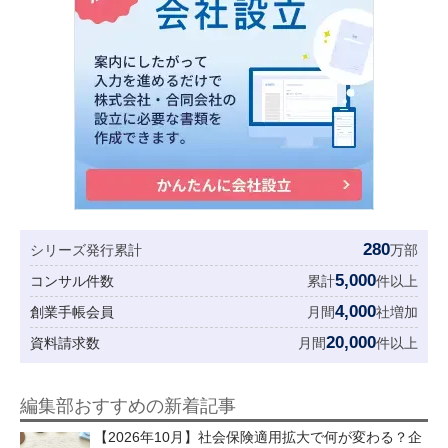
280
シリーズ発行累計
万部
5,000
コンサル件数
累計
件以上
4,000
創業手帳会員
月間
社増加
20,000
資料請求数
月間
件以上
編集部おすすめの新着記事
【2026年10月】社会保険適用拡大で何が変わる？企