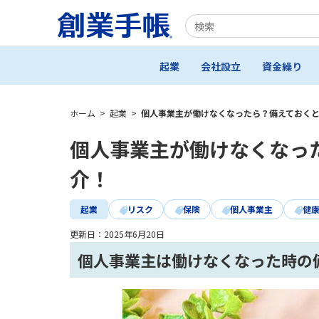
起業
会社設立
資金繰り
ホーム
>
起業
>
個人事業主が働けなくなったら？備えておく
個人事業主が働けなくなっ
介！
起業
リスク
保険
個人事業主
健
更新日：
2025年6月20日
個人事業主は働けなくなった時の