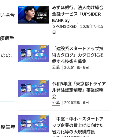
みずほ銀行、法人向け総合
金融サービス「UPSIDER
ない場合
BANK by
SPONSORED
2026年7月15
日
疾病手
「建設系スタートアップ技
ものの、
術カタログ」カタログに掲
載する技術を募集
公募
|
2026年8月6日
令和9年度「東京都トライア
ル発注認定制度」事業説明
会
公募
|
2026年8月6日
「中堅・中小・スタートア
ップ企業の賃上げに向けた
害厚生年
省力化等の大規模成長