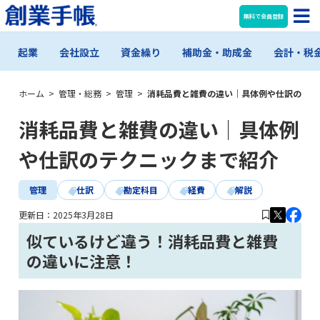
無料で会員登録
起業
会社設立
資金繰り
補助金・助成金
会計・税
ホーム
>
管理・総務
>
管理
>
消耗品費と雑費の違い｜具体例や仕訳のテク
消耗品費と雑費の違い｜具体例
や仕訳のテクニックまで紹介
管理
仕訳
勘定科目
経費
解説
更新日：
2025年3月28日
似ているけど違う！消耗品費と雑費
の違いに注意！