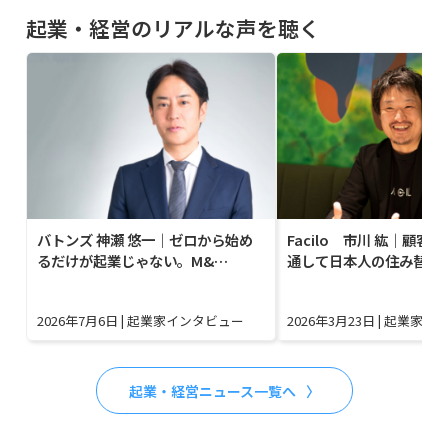
起業・経営のリアルな声を聴く
バトンズ 神瀬 悠一｜ゼロから始め
Facilo 市川 紘｜顧客
るだけが起業じゃない。M&…
通して日本人の住み替え
2026年7月6日
|
起業家インタビュー
2026年3月23日
|
起業家イ
起業・経営ニュース一覧へ