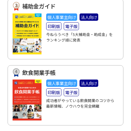
補助金ガイド
個人事業主向け
法人向け
印刷版
電子版
今ねらうべき「5大補助金・助成金」を
ランキング順に発表
飲食開業手帳
個人事業主向け
法人向け
印刷版
電子版
成功者がやっている飲食開業のコツから
最新情報、ノウハウを完全網羅