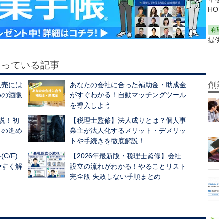
HO
提
もっている記事
創
販売には
あなたの会社に合った補助金・助成金
めの酒販
がすぐわかる！自動マッチングツール
を導入しよう
説！初
【税理士監修】法人成りとは？個人事
きの進め
業主が法人化するメリット・デメリッ
トや手続きを徹底解説！
/F)
【2026年最新版・税理士監修】会社
やすく解
設立の流れがわかる！やることリスト
完全版 失敗しない手順まとめ