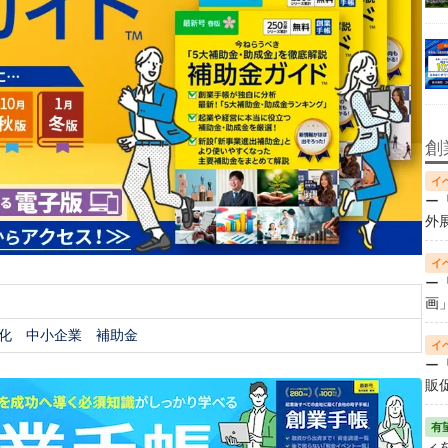
創
ー
外
ー
画
化
中小企業
補助金
ー
販
ィ