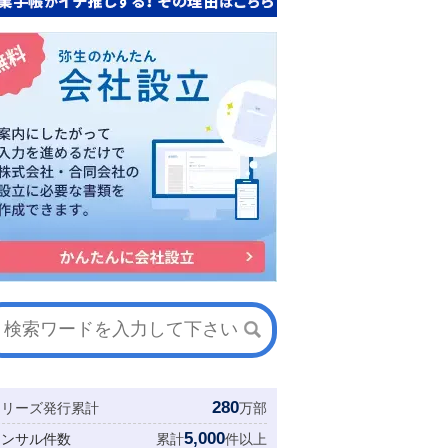
280
シリーズ発行累計
万部
5,000
コンサル件数
累計
件以上