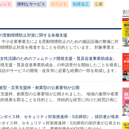
レンド
便利なサービス
イベント
制度改正
公募
創
の受動喫煙防止対策に関する各種支援
 中小企業事業主による受動喫煙防止のための施設設備の整備に対
喫煙防止対策を推進することを目的としています。 対象事業主 …
】「女性活躍のためのフェムテック開発支援・普及促進事業助成金」
開発支援・普及促進事業助成金」の申請受付を開始したことを発表し
製品やサービスの開発・改良等に必要な経費の一部を助成します。
般型・災害支援枠・創業型の公募要領が公開
支援枠、創業型の公募要領が公開されました。 地域の雇用や産業
続的発展を図ることを目的とし、持続的な経営に向けた経営計画に
、インボイス枠、セキュリティ対策推進枠：5次締切）」採択者が発表
インボイス枠、セキュリティ対策推進枠：5次締切の採択者が公表され
生産性の向上を目的として、業務効率化やDX等に向けたI…