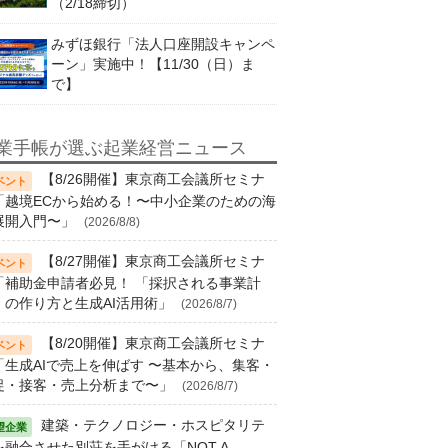
（2/18締切）
みずほ銀行「法人口座開設キャンペ
ーン」実施中！【11/30（日）ま
で】
業手帳が選ぶ起業経営ニュース
【8/26開催】東京商工会議所セミナ
「越境ECから始める！〜中小企業のための海
展開入門〜」
(2026/8/8)
【8/27開催】東京商工会議所セミナ
「補助金申請者必見！ 「採択される事業計
」の作り方と生成AI活用術」
(2026/8/7)
【8/20開催】東京商工会議所セミナ
「生成AIで売上を伸ばす 〜基本から、集客・
促・接客・売上分析まで〜」
(2026/8/7)
建築・テクノロジー・ホスピタリテ
を融合させた別荘を手がける「NOT A