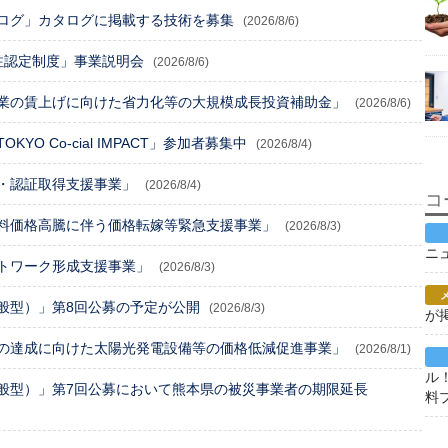
ログ」カタログに掲載する技術を募集
(2026/8/6)
注認定制度」事業説明会
(2026/8/6)
業の賃上げに向けた省力化等の大規模成長投資補助金」
(2026/8/6)
O Co-cial IMPACT」参加者募集中
(2026/8/4)
・認証取得支援事業」
(2026/8/4)
コ
料価格高騰に伴う価格転嫁等緊急支援事業」
(2026/8/3)
ニ
トワーク形成支援事業」
(2026/8/3)
般型）」第8回公募の予定が公開
(2026/8/3)
が
の達成に向けた太陽光発電設備等の価格低減促進事業」
(2026/8/1)
ル
般型）」第7回公募において熊本県の被災事業者の期限延長
料