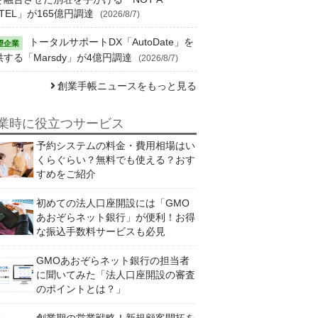
TEL」が165億円調達
(2026/8/7)
トータルサポートDX「AutoDate」を
供する「Marsdy」が4億円調達
(2026/8/7)
創業手帳ニュースをもっと見る
業時に役立つサービス
予約システムの料金・費用相場はい
くらぐらい？無料でも使える？おす
すめをご紹介
初めての法人口座開設には「GMO
あおぞらネット銀行」が便利！お得
な振込手数料サービスも必見
GMOあおぞらネット銀行の担当者
に聞いてみた「法人口座開設の審査
のポイントとは？」
創業期の営業戦略！新規顧客開拓を