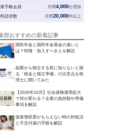
4,000
創業手帳会員
月間
社増加
20,000
資料請求数
月間
件以上
集部おすすめの新着記事
国民年金と国民年金基金の違いと
は？特徴・加入すべき人を解説
副業から独立する前に知らないと困
る「税金と独立準備」の注意点を税
理士に聞いてみた
【2026年10月】社会保険適用拡大
で何が変わる？企業の負担額や準備
事項を解説
源泉徴収票がもらえない時の対処法
と不交付届の手順を解説