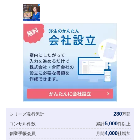
280
シリーズ発行累計
万部
5,000
コンサル件数
累計
件以上
4,000
創業手帳会員
月間
社増加