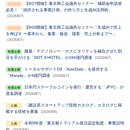
【8/27開催】東京商工会議所セミナー「補助金申請者
必見！ 「採択される事業計画」の作り方と生成AI活用術」
(2026/8/7)
【8/20開催】東京商工会議所セミナー「生成AIで売上
を伸ばす 〜基本から、集客・販促・接客・売上分析まで〜」
(2026/8/7)
建築・テクノロジー・ホスピタリティを融合させた別
荘を手がける「NOT A HOTEL」が165億円調達
(2026/8/7)
トータルサポートDX「AutoDate」を提供する
「Marsdy」が4億円調達
(2026/8/7)
日本円ステーブルコインを発行・運営する「JPYC」が
資金調達
(2026/8/7)
「建設系スタートアップ技術カタログ」カタログに掲
載する技術を募集
(2026/8/6)
令和9年度「東京都トライアル発注認定制度」事業説明
会
(2026/8/6)