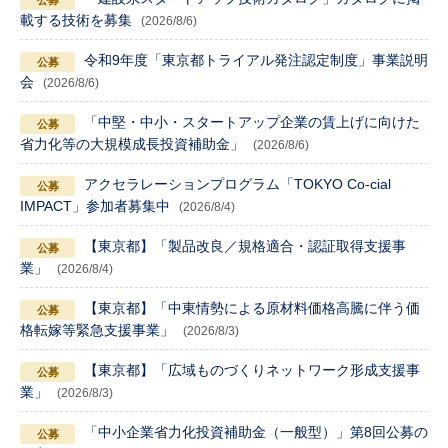
載する技術を募集
(2026/8/6)
令和9年度「東京都トライアル発注認定制度」事業説明
会
(2026/8/6)
「中堅・中小・スタートアップ企業の賃上げに向けた
省力化等の大規模成長投資補助金」
(2026/8/6)
アクセラレーションプログラム「TOKYO Co-cial
IMPACT」参加者募集中
(2026/8/4)
【東京都】「製品改良／規格適合・認証取得支援事
業」
(2026/8/4)
【東京都】「中東情勢による原材料価格高騰に伴う価
格転嫁等緊急支援事業」
(2026/8/3)
【東京都】「広域ものづくりネットワーク形成支援事
業」
(2026/8/3)
「中小企業省力化投資補助金（一般型）」第8回公募の