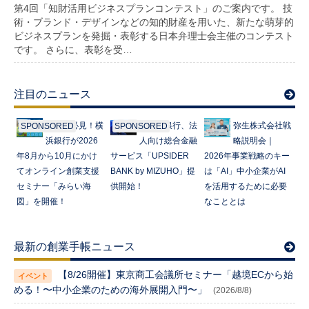
第4回「知財活用ビジネスプランコンテスト」のご案内です。 技
術・ブランド・デザインなどの知的財産を用いた、新たな萌芽的
ビジネスプランを発掘・表彰する日本弁理士会主催のコンテスト
です。 さらに、表彰を受…
注目のニュース
起業家必見！横
みずほ銀行、法
弥生株式会社戦
SPONSORED
SPONSORED
浜銀行が2026
人向け総合金融
略説明会｜
年8月から10月にかけ
サービス「UPSIDER
2026年事業戦略のキー
てオンライン創業支援
BANK by MIZUHO」提
は「AI」中小企業がAI
セミナー「みらい海
供開始！
を活用するために必要
図」を開催！
なこととは
最新の創業手帳ニュース
【8/26開催】東京商工会議所セミナー「越境ECから始
める！〜中小企業のための海外展開入門〜」
(2026/8/8)