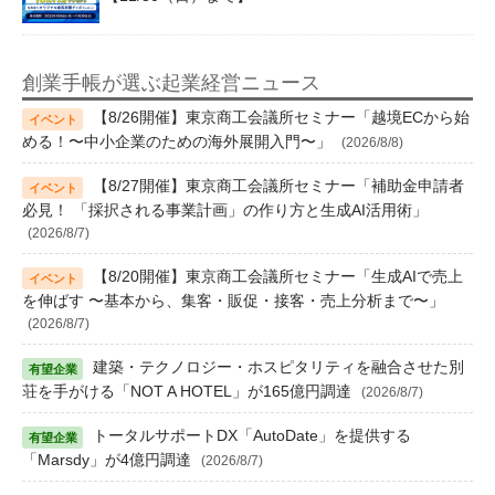
創業手帳が選ぶ起業経営ニュース
【8/26開催】東京商工会議所セミナー「越境ECから始
める！〜中小企業のための海外展開入門〜」
(2026/8/8)
【8/27開催】東京商工会議所セミナー「補助金申請者
必見！ 「採択される事業計画」の作り方と生成AI活用術」
(2026/8/7)
【8/20開催】東京商工会議所セミナー「生成AIで売上
を伸ばす 〜基本から、集客・販促・接客・売上分析まで〜」
(2026/8/7)
建築・テクノロジー・ホスピタリティを融合させた別
荘を手がける「NOT A HOTEL」が165億円調達
(2026/8/7)
トータルサポートDX「AutoDate」を提供する
「Marsdy」が4億円調達
(2026/8/7)