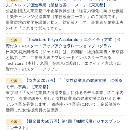
夫チャレンジ促進事業（業務改善コース）」【東京都】
公益財団法人東京都中小企業振興公社「経営力強化に向けた創意
工夫チャレンジ促進事業（業務改善コース）」のご案内です。
事業環境の変化を課題と捉え、対応策として、事業者が創意工夫
のもと「これまで営んできた…
「Techstars Tokyo Accelerator」エクイティ方式（出
資付き）のスタートアップアクセラレーションプログラム
日本貿易振興機構（ジェトロ）は、内閣府・経済産業省・東京都
と協力して、世界最大級のプレシードインベスターである
Techstars（本社：米国）を東京に誘致し、エクイティ方式（出
資付き）のスタートアップ…
【協力金20万円】「「女性従業員の健康支援」に係る
モデル事業」【東京都】
東京都「「女性従業員の健康支援」に係るモデル事業」のご案内
です。 企業健診を活用した女性従業員の健康支援に取り組むモ
デル企業を募集します。 都内中小企業等において、企業健診を
活用した女性従業員の健康課…
【賞金最大50万円】第4回「知財活用ビジネスプラン
コンテスト」