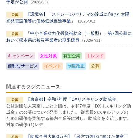
予定が公開
(2026/8/3)
【環境省】「ストレージパリティの達成に向けた太陽
光発電設備等の価格低減促進事業」
(2026/8/1)
「中小企業省力化投資補助金（一般型）」第7回公募に
おいて熊本県の被災事業者の期限延長
(2026/7/31)
キャンペーン
女性対象
有望企業
トレンド
便利なサービス
イベント
制度改正
公募
関連するタグのニュース
【東京都】令和7年度「DXリスキリング助成金」
公益財団法人東京しごと財団は、令和7年度「DXリスキリング助
成金」の公募について発表しました。 従業員のスキルアップの
ための研修を実施する都内企業等に対し、助成金を支給します。
対象の研修 (1)レデ…
【助成金最大600万円】「経営力強化に向けた創意工