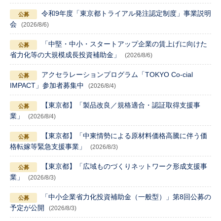
令和9年度「東京都トライアル発注認定制度」事業説明
会
(2026/8/6)
「中堅・中小・スタートアップ企業の賃上げに向けた
省力化等の大規模成長投資補助金」
(2026/8/6)
アクセラレーションプログラム「TOKYO Co-cial
IMPACT」参加者募集中
(2026/8/4)
【東京都】「製品改良／規格適合・認証取得支援事
業」
(2026/8/4)
【東京都】「中東情勢による原材料価格高騰に伴う価
格転嫁等緊急支援事業」
(2026/8/3)
【東京都】「広域ものづくりネットワーク形成支援事
業」
(2026/8/3)
「中小企業省力化投資補助金（一般型）」第8回公募の
予定が公開
(2026/8/3)