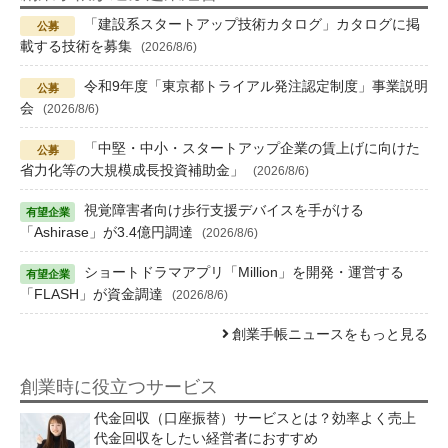
「建設系スタートアップ技術カタログ」カタログに掲
載する技術を募集
(2026/8/6)
令和9年度「東京都トライアル発注認定制度」事業説明
会
(2026/8/6)
「中堅・中小・スタートアップ企業の賃上げに向けた
省力化等の大規模成長投資補助金」
(2026/8/6)
視覚障害者向け歩行支援デバイスを手がける
「Ashirase」が3.4億円調達
(2026/8/6)
ショートドラマアプリ「Million」を開発・運営する
「FLASH」が資金調達
(2026/8/6)
創業手帳ニュースをもっと見る
創業時に役立つサービス
代金回収（口座振替）サービスとは？効率よく売上
代金回収をしたい経営者におすすめ