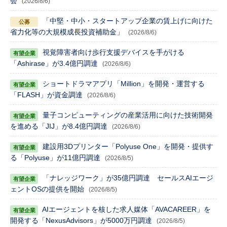
会
(2026/8/6)
「中堅・中小・スタートアップ企業の賃上げに向けた
省力化等の大規模成長投資補助金」
(2026/8/6)
視覚障害者向け歩行支援デバイスを手がける
「Ashirase」が3.4億円調達
(2026/8/6)
ショートドラマアプリ「Million」を開発・運営する
「FLASH」が資金調達
(2026/8/6)
量子コンピューティングの産業活用に向けた技術開発
を進める「JIJ」が8.4億円調達
(2026/8/6)
建設用3Dプリンター「Polyuse One」を開発・提供す
る「Polyuse」が11億円調達
(2026/8/5)
「ナレッジワーク」が35億円調達 セールスAIエージ
ェントOSの提供を開始
(2026/8/5)
AIエージェントを核した求人媒体「AVACAREER」を
開発する「NexusAdvisors」が5000万円調達
(2026/8/5)