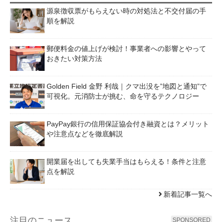
源泉徴収票がもらえない時の対処法と不交付届の手
順を解説
郵便料金の値上げが検討！事業者への影響とやって
おきたい対策方法
Golden Field 金野 利哉｜クマ出没を”地図と通知”で
可視化。元消防士が挑む、命を守るテクノロジー
PayPay銀行の信用保証協会付き融資とは？メリット
や注意点などを徹底解説
開業届を出しても失業手当はもらえる！条件と注意
点を解説
新着記事一覧へ
注目のニュース
SPONSORED