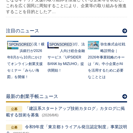
これを広く国民に周知することにより、企業等の取り組みを推進
することを目的としたア…
注目のニュース
起業家必見！横
みずほ銀行、法
弥生株式会社戦
SPONSORED
SPONSORED
浜銀行が2026
人向け総合金融
略説明会｜
年8月から10月にかけ
サービス「UPSIDER
2026年事業戦略のキー
てオンライン創業支援
BANK by MIZUHO」提
は「AI」中小企業がAI
セミナー「みらい海
供開始！
を活用するために必要
図」を開催！
なこととは
最新の創業手帳ニュース
「建設系スタートアップ技術カタログ」カタログに掲
載する技術を募集
(2026/8/6)
令和9年度「東京都トライアル発注認定制度」事業説明