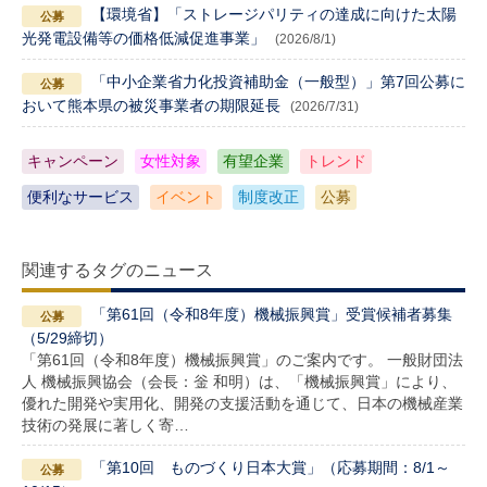
【環境省】「ストレージパリティの達成に向けた太陽
光発電設備等の価格低減促進事業」
(2026/8/1)
「中小企業省力化投資補助金（一般型）」第7回公募に
おいて熊本県の被災事業者の期限延長
(2026/7/31)
キャンペーン
女性対象
有望企業
トレンド
便利なサービス
イベント
制度改正
公募
関連するタグのニュース
「第61回（令和8年度）機械振興賞」受賞候補者募集
（5/29締切）
「第61回（令和8年度）機械振興賞」のご案内です。 一般財団法
人 機械振興協会（会長：釡 和明）は、「機械振興賞」により、
優れた開発や実用化、開発の支援活動を通じて、日本の機械産業
技術の発展に著しく寄…
「第10回 ものづくり日本大賞」（応募期間：8/1～