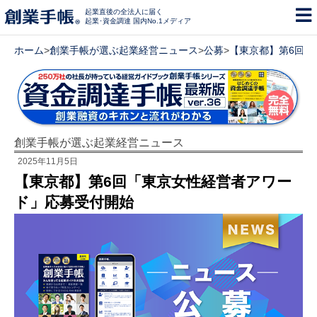
起業直後の全法人に届く
起業･資金調達 国内No.1メディア
ホーム
>
創業手帳が選ぶ起業経営ニュース
>
公募
>
【東京都】第6回「
創業手帳が選ぶ起業経営ニュース
2025年11月5日
【東京都】第6回「東京女性経営者アワー
ド」応募受付開始