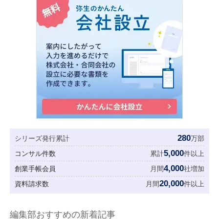
280
シリーズ発行累計
万部
5,000
コンサル件数
累計
件以上
4,000
創業手帳会員
月間
社増加
20,000
資料請求数
月間
件以上
編集部おすすめの新着記事