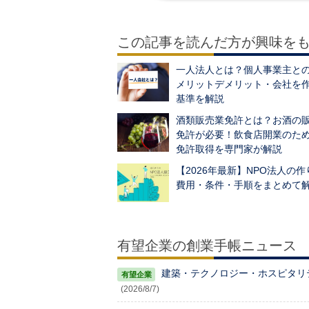
この記事を読んだ方が興味を
一人法人とは？個人事業主と
メリットデメリット・会社を
基準を解説
酒類販売業免許とは？お酒の
免許が必要！飲食店開業のた
免許取得を専門家が解説
【2026年最新】NPO法人の
費用・条件・手順をまとめて
有望企業の創業手帳ニュース
建築・テクノロジー・ホスピタリティ
(2026/8/7)