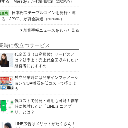
供する「Marsdy」が4億円調達
(2026/8/7)
日本円ステーブルコインを発行・運
する「JPYC」が資金調達
(2026/8/7)
創業手帳ニュースをもっと見る
業時に役立つサービス
代金回収（口座振替）サービスと
は？効率よく売上代金回収をしたい
経営者におすすめ
独立開業時には開業インフォメーシ
ョンでOA機器を低コストで揃えよ
う
低コストで開発・運用も可能！創業
時に検討したい「LINEミニアプ
リ」とは？
LINE広告はメリットがたくさん！