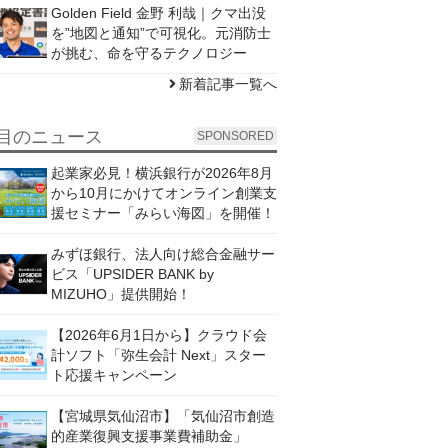
Golden Field 金野 利哉｜クマ出没
を”地図と通知”で可視化。元消防士
が挑む、命を守るテクノロジー
新着記事一覧へ
目のニュース
SPONSORED
起業家必見！横浜銀行が2026年8月
から10月にかけてオンライン創業支
援セミナー「みらい海図」を開催！
みずほ銀行、法人向け総合金融サー
ビス「UPSIDER BANK by
MIZUHO」提供開始！
【2026年6月1日から】クラウド会
計ソフト「弥生会計 Next」スター
ト応援キャンペーン
【宮城県気仙沼市】「気仙沼市創造
的産業復興支援事業費補助金」