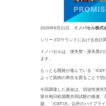
2025年8月21日、
イノバセル株式
シリーズDラウンドにおける合計調
イノバセルは、便失禁・尿失禁の
ます。
もっとも開発が進んでいる「ICE
よって筋肉の再生を図ることで切
今回調達した資金は、切迫性便失禁
第Ⅲ相日欧国際共同試験の推進、日
築、「ICEF15」以外のパイプ