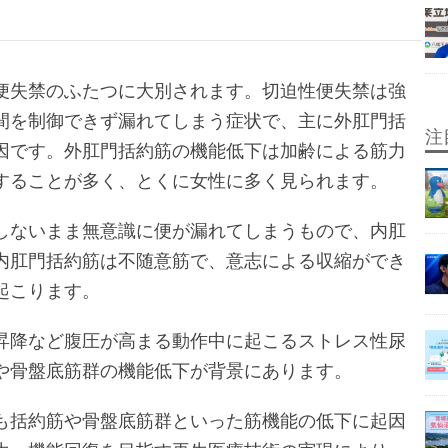
便失禁のふたつに大別されます。切迫性便失禁は強
間を制御できず漏れてしまう症状で、主に外肛門括
注
因です。外肛門括約筋の機能低下は加齢による筋力
することが多く、とくに女性に多く見られます。
しないまま無意識に便が漏れてしまうもので、内肛
内肛門括約筋は不随意筋で、意志による収縮ができ
起こります。
昇降など腹圧が高まる動作中に起こるストレス性尿
や骨盤底筋群の機能低下が背景にあります。
も括約筋や骨盤底筋群といった筋機能の低下に起因