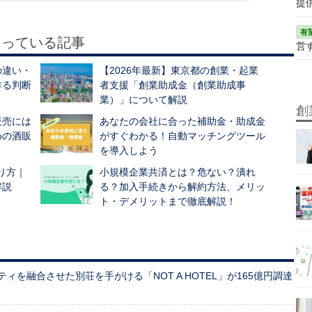
提
もっている記事
営
の違い・
【2026年最新】東京都の創業・起業
作る判断
者支援「創業助成金（創業助成事
業）」について解説
創
販売には
あなたの会社に合った補助金・助成金
めの酒販
がすぐわかる！自動マッチングツール
を導入しよう
作り方｜
小規模企業共済とは？危ない？潰れ
解説
る？加入手続きから解約方法、メリッ
ト・デメリットまで徹底解説！
を融合させた別荘を手がける「NOT A HOTEL」が165億円調達