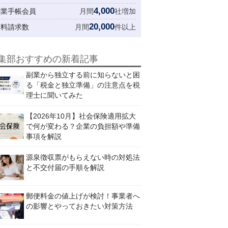
4,000
創業手帳会員
月間
社増加
20,000
資料請求数
月間
件以上
集部おすすめの新着記事
副業から独立する前に知らないと困
る「税金と独立準備」の注意点を税
理士に聞いてみた
【2026年10月】社会保険適用拡大
で何が変わる？企業の負担額や準備
事項を解説
源泉徴収票がもらえない時の対処法
と不交付届の手順を解説
郵便料金の値上げが検討！事業者へ
の影響とやっておきたい対策方法