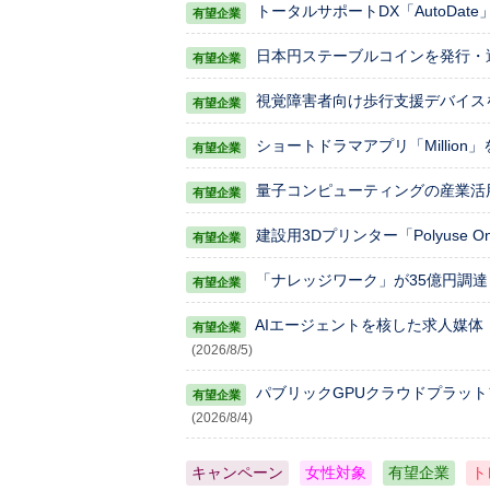
トータルサポートDX「AutoDat
日本円ステーブルコインを発行・運
視覚障害者向け歩行支援デバイスを手
ショートドラマアプリ「Million
量子コンピューティングの産業活用
建設用3Dプリンター「Polyuse 
「ナレッジワーク」が35億円調達
AIエージェントを核した求人媒体「AV
(2026/8/5)
パブリックGPUクラウドプラッ
(2026/8/4)
キャンペーン
女性対象
有望企業
ト