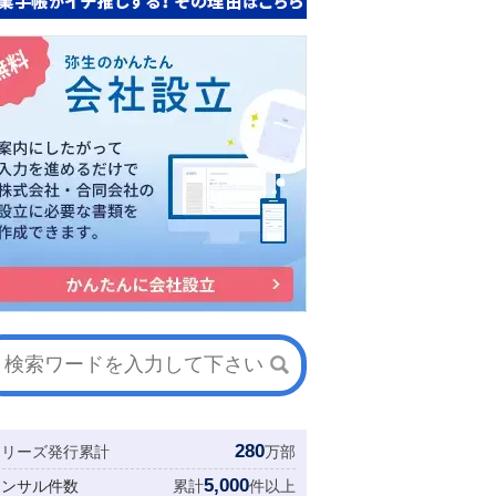
280
シリーズ発行累計
万部
5,000
コンサル件数
累計
件以上