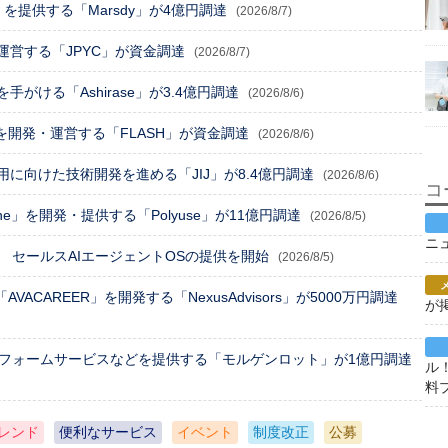
e」を提供する「Marsdy」が4億円調達
(2026/8/7)
営する「JPYC」が資金調達
(2026/8/7)
がける「Ashirase」が3.4億円調達
(2026/8/6)
」を開発・運営する「FLASH」が資金調達
(2026/8/6)
に向けた技術開発を進める「JIJ」が8.4億円調達
(2026/8/6)
コ
One」を開発・提供する「Polyuse」が11億円調達
(2026/8/5)
ニ
 セールスAIエージェントOSの提供を開始
(2026/8/5)
ACAREER」を開発する「NexusAdvisors」が5000万円調達
が
トフォームサービスなどを提供する「モルゲンロット」が1億円調達
ル
料
レンド
便利なサービス
イベント
制度改正
公募