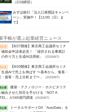
（2/18締切）
みずほ銀行「法人口座開設キャンペ
ーン」実施中！【11/30（日）ま
で】
業手帳が選ぶ起業経営ニュース
【8/27開催】東京商工会議所セミナ
「補助金申請者必見！ 「採択される事業計
」の作り方と生成AI活用術」
(2026/8/7)
【8/20開催】東京商工会議所セミナ
「生成AIで売上を伸ばす 〜基本から、集客・
促・接客・売上分析まで〜」
(2026/8/7)
建築・テクノロジー・ホスピタリテ
を融合させた別荘を手がける「NOT A
TEL」が165億円調達
(2026/8/7)
トータルサポートDX「AutoDate」を