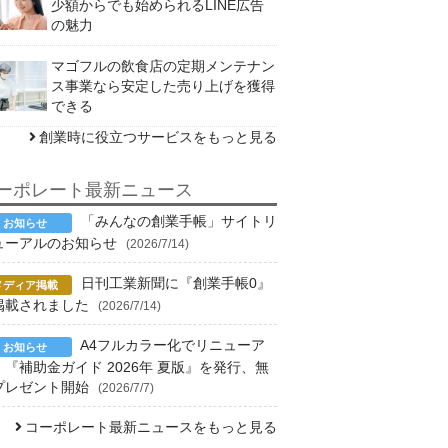
少額からでも始められるLINE広告
の魅力
マゴフルの飲食店の定期メンテナン
ス事業なら安定した売り上げを獲得
できる
創業時に役立つサービスをもっと見る
ーポレート最新ニュース
「みんなの創業手帳」サイトリ
ューアルのお知らせ
(2026/7/14)
日刊工業新聞に『創業手帳0』
掲載されました
(2026/7/14)
A4フルカラー化でリニューア
！『補助金ガイド 2026年 夏版』を発行、無
プレゼント開始
(2026/7/7)
コーポレート最新ニュースをもっと見る