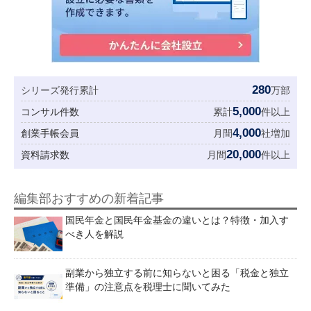
280
シリーズ発行累計
万部
5,000
コンサル件数
累計
件以上
4,000
創業手帳会員
月間
社増加
20,000
資料請求数
月間
件以上
編集部おすすめの新着記事
国民年金と国民年金基金の違いとは？特徴・加入す
べき人を解説
副業から独立する前に知らないと困る「税金と独立
準備」の注意点を税理士に聞いてみた