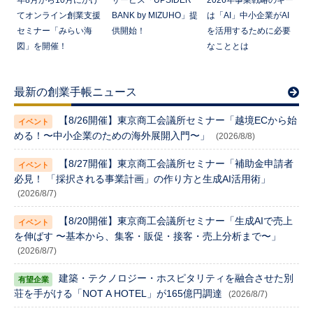
てオンライン創業支援
BANK by MIZUHO」提
は「AI」中小企業がAI
セミナー「みらい海
供開始！
を活用するために必要
図」を開催！
なこととは
最新の創業手帳ニュース
【8/26開催】東京商工会議所セミナー「越境ECから始
める！〜中小企業のための海外展開入門〜」
(2026/8/8)
【8/27開催】東京商工会議所セミナー「補助金申請者
必見！ 「採択される事業計画」の作り方と生成AI活用術」
(2026/8/7)
【8/20開催】東京商工会議所セミナー「生成AIで売上
を伸ばす 〜基本から、集客・販促・接客・売上分析まで〜」
(2026/8/7)
建築・テクノロジー・ホスピタリティを融合させた別
荘を手がける「NOT A HOTEL」が165億円調達
(2026/8/7)