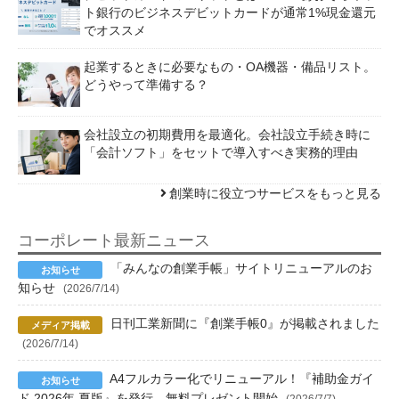
ト銀行のビジネスデビットカードが通常1%現金還元
でオススメ
起業するときに必要なもの・OA機器・備品リスト。
どうやって準備する？
会社設立の初期費用を最適化。会社設立手続き時に
「会計ソフト」をセットで導入すべき実務的理由
創業時に役立つサービスをもっと見る
コーポレート最新ニュース
「みんなの創業手帳」サイトリニューアルのお
知らせ
(2026/7/14)
日刊工業新聞に『創業手帳0』が掲載されました
(2026/7/14)
A4フルカラー化でリニューアル！『補助金ガイ
ド 2026年 夏版』を発行、無料プレゼント開始
(2026/7/7)