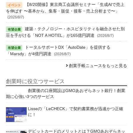
【8/20開催】東京商工会議所セミナー「生成AIで売上
を伸ばす 〜基本から、集客・販促・接客・売上分析まで〜」
(2026/8/7)
建築・テクノロジー・ホスピタリティを融合させた別
荘を手がける「NOT A HOTEL」が165億円調達
(2026/8/7)
トータルサポートDX「AutoDate」を提供する
「Marsdy」が4億円調達
(2026/8/7)
創業手帳ニュースをもっと見る
創業時に役立つサービス
創業後の口座開設はGMOあおぞらネット銀行！創業
期に心強い3つのサービス
Lisseの「LeCHECK」で契約書業務が迅速かつ正確
に！
デビットカードのメリットとは？GMOあおぞらネッ