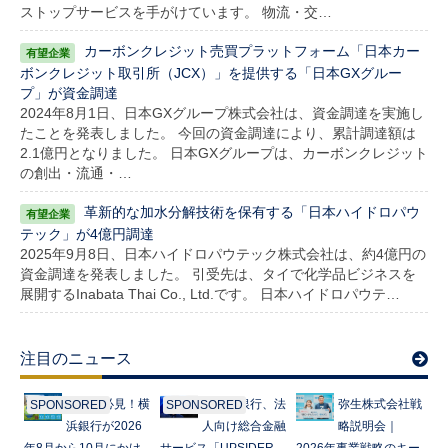
ストップサービスを手がけています。 物流・交…
カーボンクレジット売買プラットフォーム「日本カー
ボンクレジット取引所（JCX）」を提供する「日本GXグルー
プ」が資金調達
2024年8月1日、日本GXグループ株式会社は、資金調達を実施し
たことを発表しました。 今回の資金調達により、累計調達額は
2.1億円となりました。 日本GXグループは、カーボンクレジット
の創出・流通・…
革新的な加水分解技術を保有する「日本ハイドロパウ
テック」が4億円調達
2025年9月8日、日本ハイドロパウテック株式会社は、約4億円の
資金調達を発表しました。 引受先は、タイで化学品ビジネスを
展開するInabata Thai Co., Ltd.です。 日本ハイドロパウテ…
注目のニュース
起業家必見！横
みずほ銀行、法
弥生株式会社戦
SPONSORED
SPONSORED
浜銀行が2026
人向け総合金融
略説明会｜
年8月から10月にかけ
サービス「UPSIDER
2026年事業戦略のキー