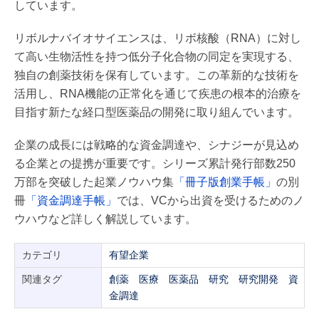
しています。
リボルナバイオサイエンスは、リボ核酸（RNA）に対し
て高い生物活性を持つ低分子化合物の同定を実現する、
独自の創薬技術を保有しています。この革新的な技術を
活用し、RNA機能の正常化を通じて疾患の根本的治療を
目指す新たな経口型医薬品の開発に取り組んでいます。
企業の成長には戦略的な資金調達や、シナジーが見込め
る企業との提携が重要です。シリーズ累計発行部数250
万部を突破した起業ノウハウ集
「冊子版創業手帳」
の別
冊
「資金調達手帳」
では、VCから出資を受けるためのノ
ウハウなど詳しく解説しています。
カテゴリ
有望企業
関連タグ
創薬
医療
医薬品
研究
研究開発
資
金調達