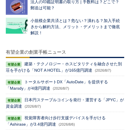
法人の印鑑証明書の取り方 | 手数料は？どこで？
郵送は可能？
小規模企業共済とは？危ない？潰れる？加入手続
きから解約方法、メリット・デメリットまで徹底
解説！
有望企業の創業手帳ニュース
建築・テクノロジー・ホスピタリティを融合させた別
荘を手がける「NOT A HOTEL」が165億円調達
(2026/8/7)
トータルサポートDX「AutoDate」を提供する
「Marsdy」が4億円調達
(2026/8/7)
日本円ステーブルコインを発行・運営する「JPYC」が
資金調達
(2026/8/7)
視覚障害者向け歩行支援デバイスを手がける
「Ashirase」が3.4億円調達
(2026/8/6)