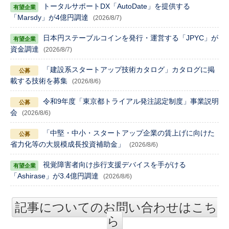
トータルサポートDX「AutoDate」を提供する
「Marsdy」が4億円調達
(2026/8/7)
日本円ステーブルコインを発行・運営する「JPYC」が
資金調達
(2026/8/7)
「建設系スタートアップ技術カタログ」カタログに掲
載する技術を募集
(2026/8/6)
令和9年度「東京都トライアル発注認定制度」事業説明
会
(2026/8/6)
「中堅・中小・スタートアップ企業の賃上げに向けた
省力化等の大規模成長投資補助金」
(2026/8/6)
視覚障害者向け歩行支援デバイスを手がける
「Ashirase」が3.4億円調達
(2026/8/6)
記事についてのお問い合わせはこち
ら