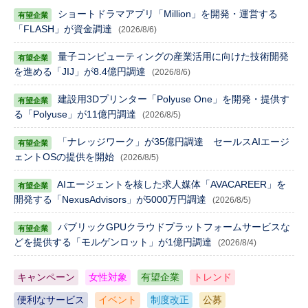
ショートドラマアプリ「Million」を開発・運営する
「FLASH」が資金調達
(2026/8/6)
量子コンピューティングの産業活用に向けた技術開発
を進める「JIJ」が8.4億円調達
(2026/8/6)
建設用3Dプリンター「Polyuse One」を開発・提供す
る「Polyuse」が11億円調達
(2026/8/5)
「ナレッジワーク」が35億円調達 セールスAIエージ
ェントOSの提供を開始
(2026/8/5)
AIエージェントを核した求人媒体「AVACAREER」を
開発する「NexusAdvisors」が5000万円調達
(2026/8/5)
パブリックGPUクラウドプラットフォームサービスな
どを提供する「モルゲンロット」が1億円調達
(2026/8/4)
キャンペーン
女性対象
有望企業
トレンド
便利なサービス
イベント
制度改正
公募