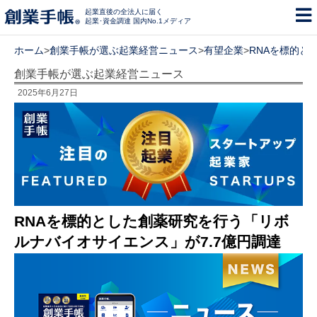
起業直後の全法人に届く
起業･資金調達 国内No.1メディア
ホーム
>
創業手帳が選ぶ起業経営ニュース
>
有望企業
>
RNAを標的と
創業手帳が選ぶ起業経営ニュース
2025年6月27日
RNAを標的とした創薬研究を行う「リボ
ルナバイオサイエンス」が7.7億円調達