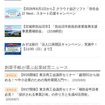
【2026年6月1日から】クラウド会計ソフト「弥生会
計 Next」スタート応援キャンペーン
【宮城県気仙沼市】「気仙沼市創造的産業復興支援
事業費補助金」（2/18締切）
みずほ銀行「法人口座開設キャンペーン」実施中！
【11/30（日）まで】
創業手帳が選ぶ起業経営ニュース
【8/26開催】東京商工会議所セミナー「越境ECから始
める！〜中小企業のための海外展開入門〜」
(2026/8/8)
【8/27開催】東京商工会議所セミナー「補助金申請者
必見！ 「採択される事業計画」の作り方と生成AI活用術」
(2026/8/7)