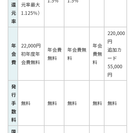
1.5％
1.5％
還
元率最大
元
1.125％）
率
220,000
円
年
22,000円
年会
年会費
年会費無
追加カ
会
初年度年
費無
無料
料
ード
費
会費無料
料
55,000
円
発
行
手
無料
無料
無料
無料
無料
数
料
国