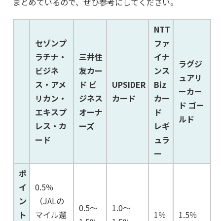
まとめているので、ぜひ参考にしてください。
NTT
セゾンプ
ファ
ラチナ・
三井住
イナ
ラグジ
ビジネ
友カー
ンス
ュアリ
ス・アメ
ド ビ
UPSIDER
Biz
ーカー
リカン・
ジネス
カード
カー
ド ゴー
エキスプ
オーナ
ド
ルド
レス・カ
ーズ
レギ
ード
ュラ
ー
ポ
イ
0.5％
ン
（JALの
0.5～
1.0～
ト
マイル還
1％
1.5％