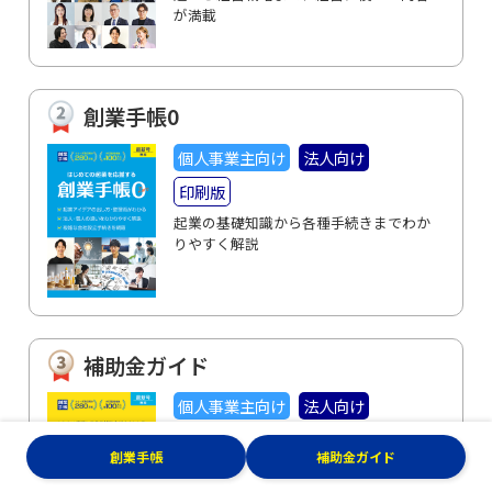
が満載
創業手帳0
個人事業主向け
法人向け
印刷版
起業の基礎知識から各種手続きまでわか
りやすく解説
補助金ガイド
個人事業主向け
法人向け
印刷版
電子版
創業手帳
補助金ガイド
今ねらうべき「5大補助金・助成金」を
ランキング順に発表