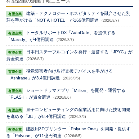
有望企業の創業手帳ニュース
建築・テクノロジー・ホスピタリティを融合させた別
荘を手がける「NOT A HOTEL」が165億円調達
(2026/8/7)
トータルサポートDX「AutoDate」を提供する
「Marsdy」が4億円調達
(2026/8/7)
日本円ステーブルコインを発行・運営する「JPYC」が
資金調達
(2026/8/7)
視覚障害者向け歩行支援デバイスを手がける
「Ashirase」が3.4億円調達
(2026/8/6)
ショートドラマアプリ「Million」を開発・運営する
「FLASH」が資金調達
(2026/8/6)
量子コンピューティングの産業活用に向けた技術開発
を進める「JIJ」が8.4億円調達
(2026/8/6)
建設用3Dプリンター「Polyuse One」を開発・提供す
る「Polyuse」が11億円調達
(2026/8/5)