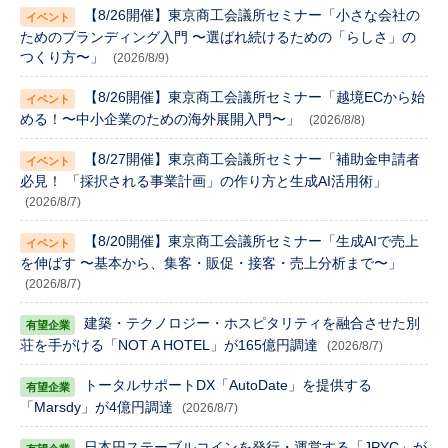
【8/26開催】東京商工会議所セミナー「小さな会社の
ためのブランディング入門 〜選ばれ続けるための「らしさ」の
つくり方〜」
(2026/8/9)
【8/26開催】東京商工会議所セミナー「越境ECから始
める！〜中小企業のための海外展開入門〜」
(2026/8/8)
【8/27開催】東京商工会議所セミナー「補助金申請者
必見！ 「採択される事業計画」の作り方と生成AI活用術」
(2026/8/7)
【8/20開催】東京商工会議所セミナー「生成AIで売上
を伸ばす 〜基本から、集客・販促・接客・売上分析まで〜」
(2026/8/7)
建築・テクノロジー・ホスピタリティを融合させた別
荘を手がける「NOT A HOTEL」が165億円調達
(2026/8/7)
トータルサポートDX「AutoDate」を提供する
「Marsdy」が4億円調達
(2026/8/7)
日本円ステーブルコインを発行・運営する「JPYC」が