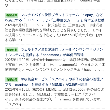
なりました。 YTGATEは、決済最適化SaaS「YTGuard」事業
や…
マルチモバイル決済プラットフォーム「elepay」など
を展開する「ELESTYLE」が「三井住友カード」と資本業務提携
2024年3月4日、ELESTYLE株式会社は、三井住友カード株式会
社と資本業務提携契約を締結したことを発表しました。 モバイ
ル決済ソリューションを中心としたFintechの領域の推進におけ
る協業につ…
ウェルネス／運動施設向けオールインワンマネジメン
トシステムを提供する「hacomono」が46億円調達
2025年1月22日、株式会社hacomonoは、総額46億円の資金調達
を実施したことを発表しました。 hacomonoは、ウェルネス／運
動施設向けオールインワンマネジメントシステム「hacomono…
学校集金サービス「スクペイ」や親子のお金の管理ア
プリ「manimo」を提供する「MEME」が2.8億円調達
2025年6月18日、株式会社MEMEは、総額2億8000万円の資金調
達を発表しました。 MEMEは、学校集金サービス「スクペ
イ」、親子のお金の管理アプリ「manimo」を提供しています。
「スクペイ…