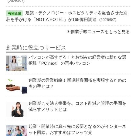
(2026/8/7)
建築・テクノロジー・ホスピタリティを融合させた別
荘を手がける「NOT A HOTEL」が165億円調達
(2026/8/7)
創業手帳ニュースをもっと見る
創業時に役立つサービス
パソコンが高すぎる！とお悩みの経営者に新たな選
択肢「PC next」の再生パソコン
創業期の営業戦略！新規顧客開拓を実現するための
奥の手とは？
創業期こそ法人携帯を。コスト削減と管理の手間を
減らすメリットとは
起業・開業時に真っ先に必要となるのがインターネ
ット回線。おすすめはフレッツ光