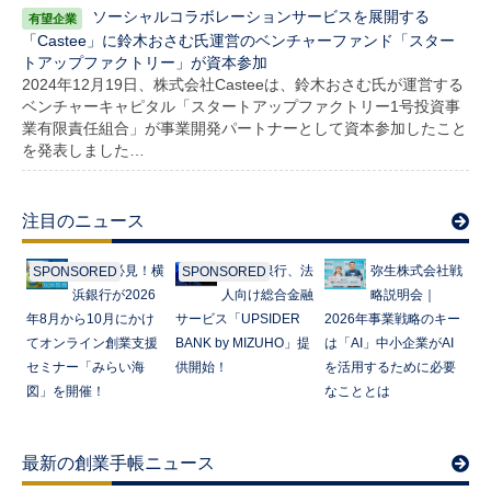
ソーシャルコラボレーションサービスを展開する
「Castee」に鈴木おさむ氏運営のベンチャーファンド「スター
トアップファクトリー」が資本参加
2024年12月19日、株式会社Casteeは、鈴木おさむ氏が運営する
ベンチャーキャピタル「スタートアップファクトリー1号投資事
業有限責任組合」が事業開発パートナーとして資本参加したこと
を発表しました…
注目のニュース
起業家必見！横
みずほ銀行、法
弥生株式会社戦
SPONSORED
SPONSORED
浜銀行が2026
人向け総合金融
略説明会｜
年8月から10月にかけ
サービス「UPSIDER
2026年事業戦略のキー
てオンライン創業支援
BANK by MIZUHO」提
は「AI」中小企業がAI
セミナー「みらい海
供開始！
を活用するために必要
図」を開催！
なこととは
最新の創業手帳ニュース