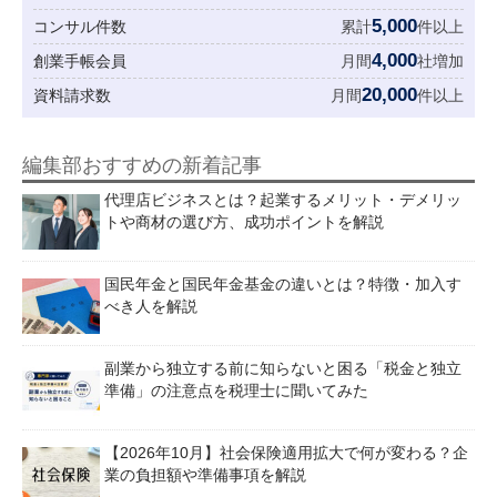
5,000
コンサル件数
累計
件以上
4,000
創業手帳会員
月間
社増加
20,000
資料請求数
月間
件以上
編集部おすすめの新着記事
代理店ビジネスとは？起業するメリット・デメリッ
トや商材の選び方、成功ポイントを解説
国民年金と国民年金基金の違いとは？特徴・加入す
べき人を解説
副業から独立する前に知らないと困る「税金と独立
準備」の注意点を税理士に聞いてみた
【2026年10月】社会保険適用拡大で何が変わる？企
業の負担額や準備事項を解説