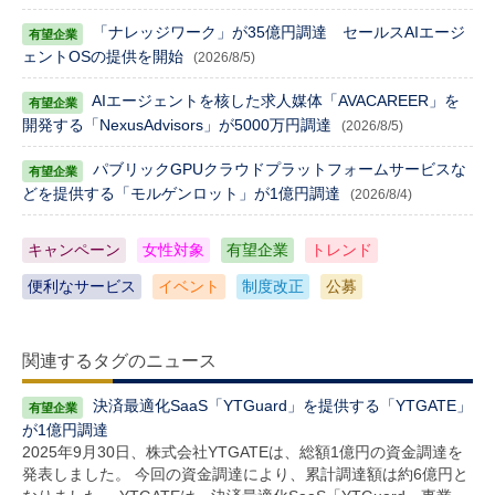
「ナレッジワーク」が35億円調達 セールスAIエージ
ェントOSの提供を開始
(2026/8/5)
AIエージェントを核した求人媒体「AVACAREER」を
開発する「NexusAdvisors」が5000万円調達
(2026/8/5)
パブリックGPUクラウドプラットフォームサービスな
どを提供する「モルゲンロット」が1億円調達
(2026/8/4)
キャンペーン
女性対象
有望企業
トレンド
便利なサービス
イベント
制度改正
公募
関連するタグのニュース
決済最適化SaaS「YTGuard」を提供する「YTGATE」
が1億円調達
2025年9月30日、株式会社YTGATEは、総額1億円の資金調達を
発表しました。 今回の資金調達により、累計調達額は約6億円と