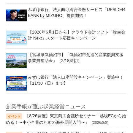
みずほ銀行、法人向け総合金融サービス「UPSIDER
BANK by MIZUHO」提供開始！
【2026年6月1日から】クラウド会計ソフト「弥生会
計 Next」スタート応援キャンペーン
【宮城県気仙沼市】「気仙沼市創造的産業復興支援
事業費補助金」（2/18締切）
みずほ銀行「法人口座開設キャンペーン」実施中！
【11/30（日）まで】
創業手帳が選ぶ起業経営ニュース
【8/26開催】東京商工会議所セミナー「越境ECから始
める！〜中小企業のための海外展開入門〜」
(2026/8/8)