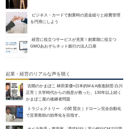
ビジネス・カードで創業時の資金繰りと経費管理
を円滑にしよう
経営に役立つサービスが充実！創業期に役立つ
GMOあおぞらネット銀行の法人口座
起業・経営のリアルな声を聴く
吉開のかまぼこ 林田茉優×日本的M＆A推進財団 白川
正芳｜大学時代からの熱意が救った、130年以上続く
かまぼこ屋の後継者問題
トラジェクトリー 小関 賢次｜ドローン完全自動化
で災害救助の効率化を目指す。
オペラ歌手・声楽家 澤武紀行｜富山銀行CMで話題