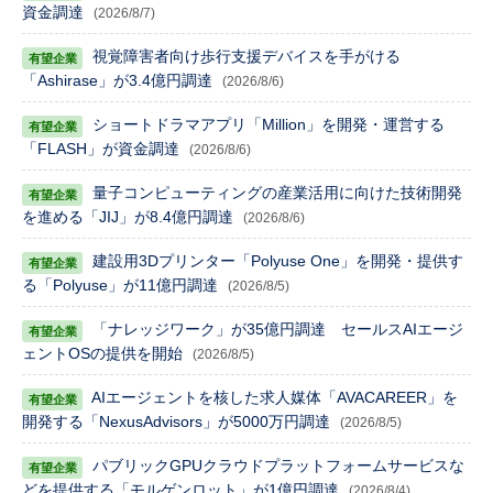
資金調達
(2026/8/7)
視覚障害者向け歩行支援デバイスを手がける
「Ashirase」が3.4億円調達
(2026/8/6)
ショートドラマアプリ「Million」を開発・運営する
「FLASH」が資金調達
(2026/8/6)
量子コンピューティングの産業活用に向けた技術開発
を進める「JIJ」が8.4億円調達
(2026/8/6)
建設用3Dプリンター「Polyuse One」を開発・提供す
る「Polyuse」が11億円調達
(2026/8/5)
「ナレッジワーク」が35億円調達 セールスAIエージ
ェントOSの提供を開始
(2026/8/5)
AIエージェントを核した求人媒体「AVACAREER」を
開発する「NexusAdvisors」が5000万円調達
(2026/8/5)
パブリックGPUクラウドプラットフォームサービスな
どを提供する「モルゲンロット」が1億円調達
(2026/8/4)