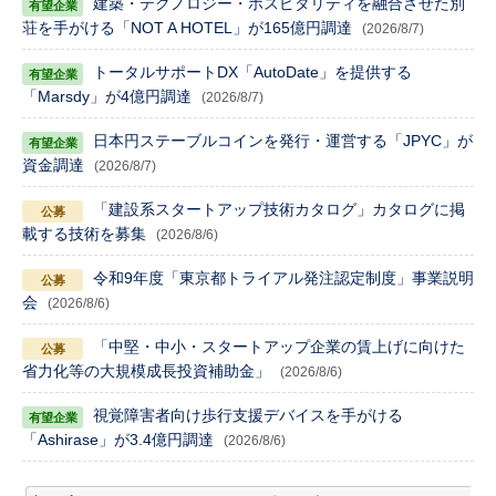
建築・テクノロジー・ホスピタリティを融合させた別
荘を手がける「NOT A HOTEL」が165億円調達
(2026/8/7)
トータルサポートDX「AutoDate」を提供する
「Marsdy」が4億円調達
(2026/8/7)
日本円ステーブルコインを発行・運営する「JPYC」が
資金調達
(2026/8/7)
「建設系スタートアップ技術カタログ」カタログに掲
載する技術を募集
(2026/8/6)
令和9年度「東京都トライアル発注認定制度」事業説明
会
(2026/8/6)
「中堅・中小・スタートアップ企業の賃上げに向けた
省力化等の大規模成長投資補助金」
(2026/8/6)
視覚障害者向け歩行支援デバイスを手がける
「Ashirase」が3.4億円調達
(2026/8/6)