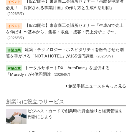
【8/27開催】東京商工会議所セミナー「補助金申請者
必見！ 「採択される事業計画」の作り方と生成AI活用術」
(2026/8/7)
【8/20開催】東京商工会議所セミナー「生成AIで売上
を伸ばす 〜基本から、集客・販促・接客・売上分析まで〜」
(2026/8/7)
建築・テクノロジー・ホスピタリティを融合させた別
荘を手がける「NOT A HOTEL」が165億円調達
(2026/8/7)
トータルサポートDX「AutoDate」を提供する
「Marsdy」が4億円調達
(2026/8/7)
創業手帳ニュースをもっと見る
創業時に役立つサービス
ビジネス・カードで創業時の資金繰りと経費管理を
円滑にしよう