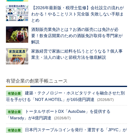
【2026年最新版・税理士監修】会社設立の流れが
わかる！やることリスト完全版 失敗しない手順ま
とめ
酒類販売業免許とは？お酒の販売には免許が必
要！飲食店開業のための酒販免許取得を専門家が
解説
家族経営で家族に給料を払うとどうなる？個人事
業主・法人の違いと節税方法を徹底解説
有望企業の創業手帳ニュース
建築・テクノロジー・ホスピタリティを融合させた別
荘を手がける「NOT A HOTEL」が165億円調達
(2026/8/7)
トータルサポートDX「AutoDate」を提供する
「Marsdy」が4億円調達
(2026/8/7)
日本円ステーブルコインを発行・運営する「JPYC」が