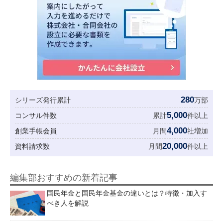
280
シリーズ発行累計
万部
5,000
コンサル件数
累計
件以上
4,000
創業手帳会員
月間
社増加
20,000
資料請求数
月間
件以上
編集部おすすめの新着記事
国民年金と国民年金基金の違いとは？特徴・加入す
べき人を解説