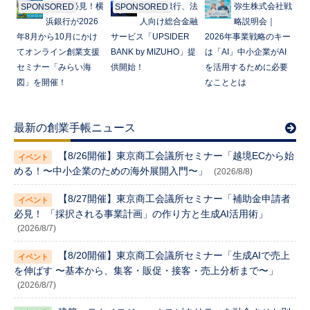
起業家必見！横
みずほ銀行、法
弥生株式会社戦
SPONSORED
SPONSORED
浜銀行が2026
人向け総合金融
略説明会｜
年8月から10月にかけ
サービス「UPSIDER
2026年事業戦略のキー
てオンライン創業支援
BANK by MIZUHO」提
は「AI」中小企業がAI
セミナー「みらい海
供開始！
を活用するために必要
図」を開催！
なこととは
最新の創業手帳ニュース
【8/26開催】東京商工会議所セミナー「越境ECから始
める！〜中小企業のための海外展開入門〜」
(2026/8/8)
【8/27開催】東京商工会議所セミナー「補助金申請者
必見！ 「採択される事業計画」の作り方と生成AI活用術」
(2026/8/7)
【8/20開催】東京商工会議所セミナー「生成AIで売上
を伸ばす 〜基本から、集客・販促・接客・売上分析まで〜」
(2026/8/7)