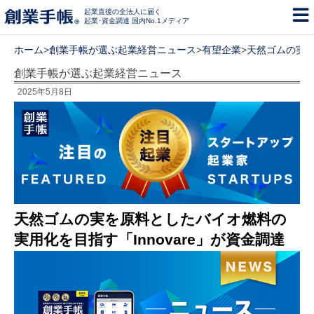
起業直後の全法人に届く
起業･資金調達 国内No.1メディア
ホーム
>
創業手帳が選ぶ起業経営ニュース
>
有望企業
>
天然ゴムの実を
創業手帳が選ぶ起業経営ニュース
2025年5月8日
天然ゴムの実を原料としたバイオ燃料の
実用化を目指す「Innovare」が資金調達