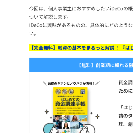
今回は、個人事業主におすすめしたいiDeCoの概
ついて解説します。
iDeCoに興味があるものの、具体的にどのよ
い。
【完全無料】融資の基本をまるっと解説！ 『は
【無料】創業期に頼れる
資金調
ために
「はじ
請のタ
理。
創