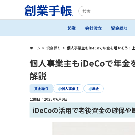
起業
会社設立
資金繰り
ホーム
>
資金繰り
>
個人事業主もiDeCoで年金を増やそう！
個人事業主もiDeCoで年
解説
資金繰り
個人事業主
年金
公開日：
2025年6月9日
iDeCoの活用で老後資金の確保