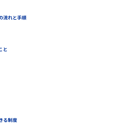
込の流れと手順
こと
できる制度