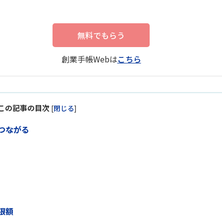
無料でもらう
創業手帳Webは
こちら
この記事の目次
[
閉じる
]
につながる
限額