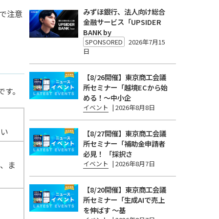
みずほ銀行、法人向け総合
で注意
金融サービス「UPSIDER
BANK by
SPONSORED
2026年7月15
日
【8/26開催】東京商工会議
所セミナー「越境ECから始
です。
める！〜中小企
イベント
|
2026年8月8日
ない
【8/27開催】東京商工会議
所セミナー「補助金申請者
必見！ 「採択さ
出、ま
イベント
|
2026年8月7日
【8/20開催】東京商工会議
所セミナー「生成AIで売上
を伸ばす 〜基