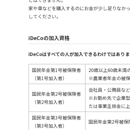
家や車などを購入するのにお金が少し足りなかっ
してください。
iDeCoの加入資格
iDeCoはすべての人が加入できるわけではあり
国民年金第1号被保険者
20歳以上60歳未
（第1号加入者）
※農業者年金の被
会社員・公務員な
国民年金第2号被保険者
※お勤め先で企業
（第2号加入者）
たは事業主掛金に
国民年金第3号被保険者
国民年金第2号被保
（第3号加入者）