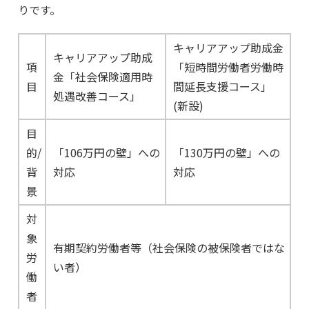
りです。
キャリアアップ助成金
キャリアアップ助成
項
「短時間労働者労働時
金「社会保険適用時
目
間延長支援コース」
処遇改善コース」
(新設)
目
的/
「106万円の壁」への
「130万円の壁」への
背
対応
対応
景
対
象
有期契約労働者等（社会保険の被保険者ではな
労
い者）
働
者