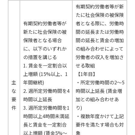
有期契約労働者等が新
たに社会保険の被保険
有期契約労働者等が
者となる際に、労働時
新たに社会保険の被
間の延長または労働時
保険者となる場合
間の延長と賃金の増加
に、以下のいずれか
の組み合わせによって
の措置を講じる
労働者の収入を増加さ
1. 賃金を一定割合以
せる取組
上増額 (15%以上、1
【1年目】
主
年間継続)
・所定労働時間の2～5
な
2. 週所定労働時間を4
時間以上延長 (賃金増
要
時間以上延長
加との組み合わせあ
件
3. 週所定労働時間を1
り)
時間以上4時間未満延
・複数年度かけて上記
長と賃金を一定割合
要件を満たす場合も対
以上増額 (賃金5%～
象