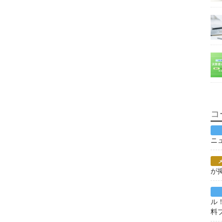
コ
ニ
が
ル
料