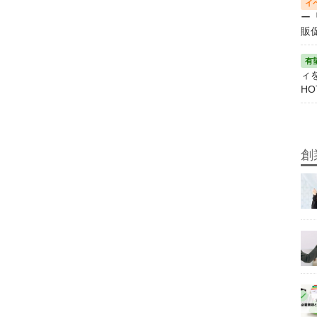
ー
販
ィ
HO
創