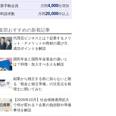
4,000
創業手帳会員
月間
社増加
20,000
資料請求数
月間
件以上
集部おすすめの新着記事
代理店ビジネスとは？起業するメリ
ット・デメリットや商材の選び方、
成功ポイントを解説
国民年金と国民年金基金の違いと
は？特徴・加入すべき人を解説
副業から独立する前に知らないと困
る「税金と独立準備」の注意点を税
理士に聞いてみた
【2026年10月】社会保険適用拡大
で何が変わる？企業の負担額や準備
事項を解説