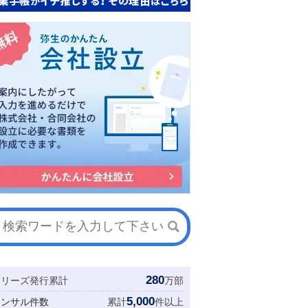
280
シリーズ発行累計
万部
5,000
コンサル件数
累計
件以上