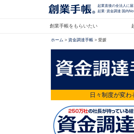
起業直後の全法人に届
起業･資金調達 国内No
創業手帳をもらいたい
ホーム
>
資金調達手帳
> 愛媛
日々制度が変わ