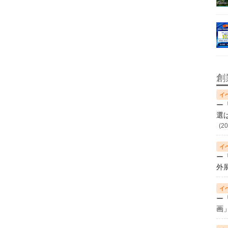
創
ー
選
(20
ー
外
ー
画