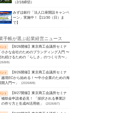
（2/18締切）
みずほ銀行「法人口座開設キャンペ
ーン」実施中！【11/30（日）ま
で】
業手帳が選ぶ起業経営ニュース
【8/26開催】東京商工会議所セミナ
「小さな会社のためのブランディング入門 〜
ばれ続けるための「らしさ」のつくり方〜」
26/8/9)
【8/26開催】東京商工会議所セミナ
「越境ECから始める！〜中小企業のための海
展開入門〜」
(2026/8/8)
【8/27開催】東京商工会議所セミナ
「補助金申請者必見！ 「採択される事業計
」の作り方と生成AI活用術」
(2026/8/7)