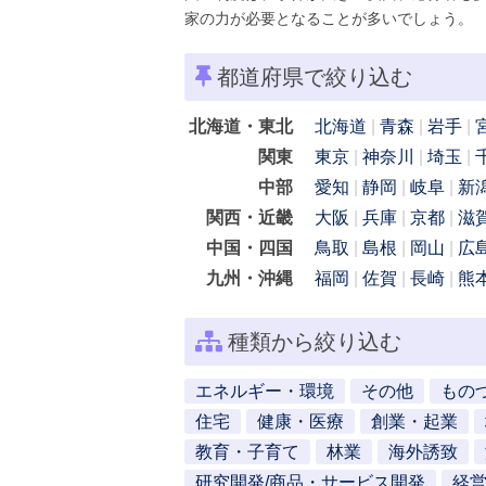
家の力が必要となることが多いでしょう。
都道府県で絞り込む
北海道・東北
北海道
青森
岩手
関東
東京
神奈川
埼玉
中部
愛知
静岡
岐阜
新
関西・近畿
大阪
兵庫
京都
滋
中国・四国
鳥取
島根
岡山
広
九州・沖縄
福岡
佐賀
長崎
熊
種類から絞り込む
エネルギー・環境
その他
もの
住宅
健康・医療
創業・起業
教育・子育て
林業
海外誘致
研究開発/商品・サービス開発
経