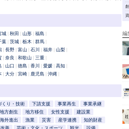
編
宮城
秋田
山形
福島
千葉
茨城
栃木
群馬
潟
長野
富山
石川
福井
山梨
賀
奈良
和歌山
三重
島
山口
徳島
香川
愛媛
高知
本
大分
宮崎
鹿児島
沖縄
づくり・技術
下請支援
事業再生
事業承継
地方創生
地方移住
女性支援
建設業
海外進出
漁業
災害
産学連携
知的財産
営改善
芸術・文化・スポーツ
観光
設備