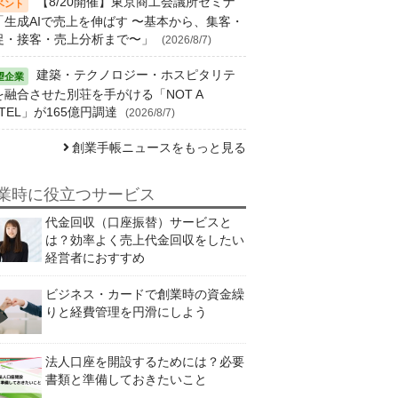
【8/20開催】東京商工会議所セミナ
「生成AIで売上を伸ばす 〜基本から、集客・
促・接客・売上分析まで〜」
(2026/8/7)
建築・テクノロジー・ホスピタリテ
を融合させた別荘を手がける「NOT A
TEL」が165億円調達
(2026/8/7)
創業手帳ニュースをもっと見る
業時に役立つサービス
代金回収（口座振替）サービスと
は？効率よく売上代金回収をしたい
経営者におすすめ
ビジネス・カードで創業時の資金繰
りと経費管理を円滑にしよう
法人口座を開設するためには？必要
書類と準備しておきたいこと