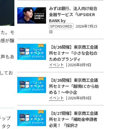
みずほ銀行、法人向け総合
金融サービス「UPSIDER
BANK by
SPONSORED
2026年7月15
した。モ
日
心感が醸
【8/26開催】東京商工会議
所セミナー「小さな会社の
う声もあ
ためのブランディ
イベント
|
2026年8月9日
してお
【8/26開催】東京商工会議
所セミナー「越境ECから始
める！〜中小企
イベント
|
2026年8月8日
【8/27開催】東京商工会議
チップ
所セミナー「補助金申請者
必見！ 「採択さ
・タク