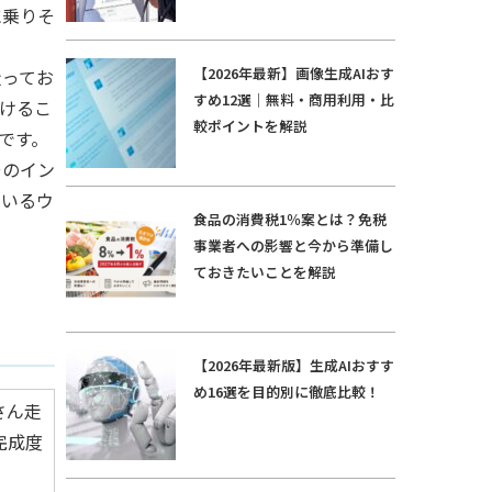
に乗りそ
【2026年最新】画像生成AIおす
走ってお
すめ12選｜無料・商用利用・比
けるこ
較ポイントを解説
です。
そのイン
ているウ
食品の消費税1％案とは？免税
事業者への影響と今から準備し
ておきたいことを解説
【2026年最新版】生成AIおすす
め16選を目的別に徹底比較！
さん走
完成度