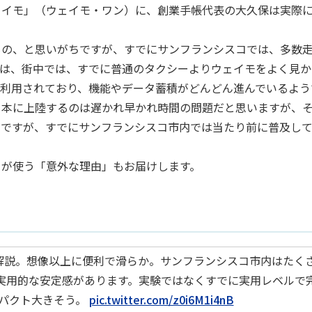
ェイモ」（ウェイモ・ワン）に、創業手帳代表の大久保は実際
もの、と思いがちですが、すでにサンフランシスコでは、多数
のは、街中では、すでに普通のタクシーよりウェイモをよく見か
回利用されており、機能やデータ蓄積がどんどん進んでいるよう
日本に上陸するのは遅かれ早かれ時間の問題だと思いますが、
だですが、すでにサンフランシスコ市内では当たり前に普及し
ーが使う「意外な理由」もお届けします。
解説。想像以上に便利で滑らか。サンフランシスコ市内はたく
しく実用的な安定感があります。実験ではなくすでに実用レベルで
パクト大きそう。
pic.twitter.com/z0i6M1i4nB