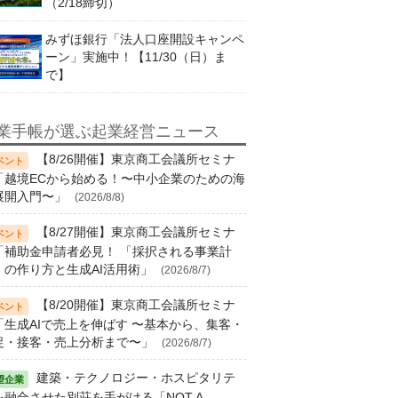
（2/18締切）
みずほ銀行「法人口座開設キャンペ
ーン」実施中！【11/30（日）ま
で】
業手帳が選ぶ起業経営ニュース
【8/26開催】東京商工会議所セミナ
「越境ECから始める！〜中小企業のための海
展開入門〜」
(2026/8/8)
【8/27開催】東京商工会議所セミナ
「補助金申請者必見！ 「採択される事業計
」の作り方と生成AI活用術」
(2026/8/7)
【8/20開催】東京商工会議所セミナ
「生成AIで売上を伸ばす 〜基本から、集客・
促・接客・売上分析まで〜」
(2026/8/7)
建築・テクノロジー・ホスピタリテ
を融合させた別荘を手がける「NOT A