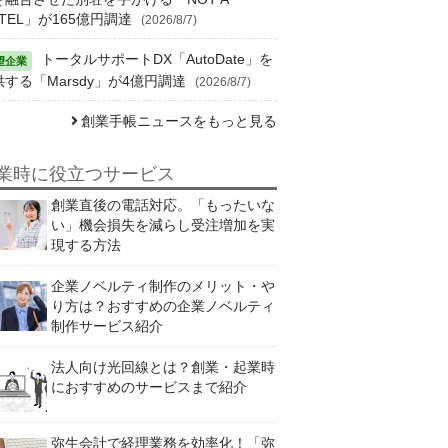
TEL」が165億円調達
(2026/8/7)
トータルサポートDX「AutoDate」を
供する「Marsdy」が4億円調達
(2026/8/7)
創業手帳ニュースをもっと見る
業時に役立つサービス
創業直後の電話対応。「もったいな
い」機会損失を減らし受注増加を実
現する方法
企業ノベルティ制作のメリット・や
り方は？おすすめの企業ノベルティ
制作サービス紹介
法人向け光回線とは？創業・起業時
におすすめのサービスまで紹介
弥生会計で経理業務を効率化！「弥