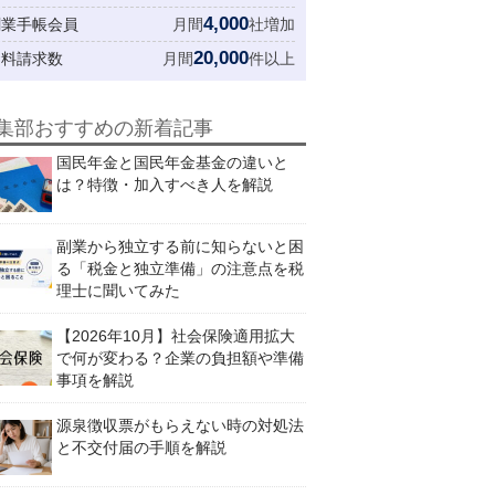
4,000
創業手帳会員
月間
社増加
20,000
資料請求数
月間
件以上
集部おすすめの新着記事
国民年金と国民年金基金の違いと
は？特徴・加入すべき人を解説
副業から独立する前に知らないと困
る「税金と独立準備」の注意点を税
理士に聞いてみた
【2026年10月】社会保険適用拡大
で何が変わる？企業の負担額や準備
事項を解説
源泉徴収票がもらえない時の対処法
と不交付届の手順を解説