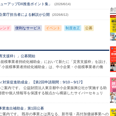
リューアップDX推進ポイント集」
(2026/6/14)
創
企業庁担当者による解説が公開
(2026/6/12)
レンド
便利なサービス
イベント
制度改正
公募
害支援枠）」公募開始
小規模事業者持続化補助金」において新たに「災害支援枠」を設け、
「小規模事業者持続化補助金」は、中小企業・小規模事業者の働
策促進助成金」【第2回申請期間：9/10～9/17】
ご案内です。 公益財団法人東京都中小企業振興公社が実施する助
秘密や個人情報等を保護する観点から構築したサイバーセキュリ
業新事業進出補助金」第1回公募
ご案内です。 既存の事業とは異なる、新市場・高付加価値事業への