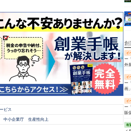
創
ー
外
ー
画
ー
ービス
販
中小企業庁
生産性向上
ィ