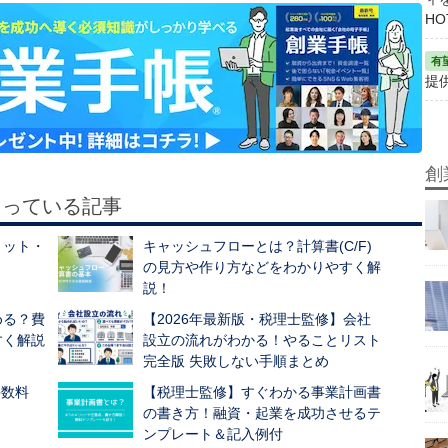
HO
提
創
もっている記事
リット・
キャッシュフローとは？計算書(C/F)
の見方や作り方などをわかりやすく解
説！
める？費
【2026年最新版・税理士監修】会社
すく解説
設立の流れがわかる！やることリスト
完全版 失敗しない手順まとめ
手数料
【税理士監修】すぐわかる事業計画書
の書き方！融資・起業を成功させるテ
ンプレート＆記入例付