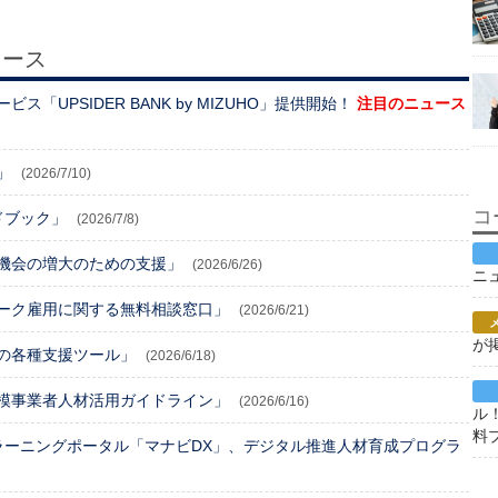
ュース
「UPSIDER BANK by MIZUHO」提供開始！
注目のニュース
」
(2026/7/10)
コ
ドブック」
(2026/7/8)
機会の増大のための支援」
(2026/6/26)
ニ
ーク雇用に関する無料相談窓口」
(2026/6/21)
が
の各種支援ツール」
(2026/6/18)
模事業者人材活用ガイドライン」
(2026/6/16)
ル
料
ラーニングポータル「マナビDX」、デジタル推進人材育成プログラ