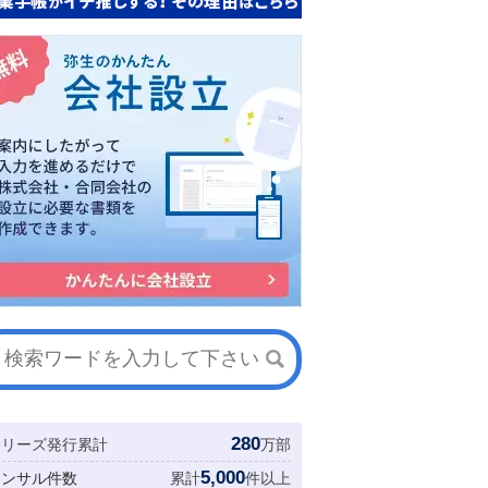
280
シリーズ発行累計
万部
5,000
コンサル件数
累計
件以上