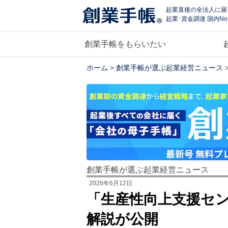
起業直後の全法人に届
起業･資金調達 国内No
創業手帳をもらいたい
ホーム
>
創業手帳が選ぶ起業経営ニュース
創業手帳が選ぶ起業経営ニュース
2026年6月12日
「生産性向上支援セ
解説が公開