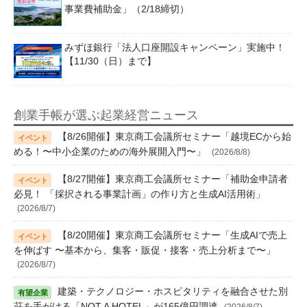
事業費補助金」（2/18締切）
みずほ銀行「法人口座開設キャンペーン」実施中！
【11/30（日）まで】
創業手帳が選ぶ起業経営ニュース
【8/26開催】東京商工会議所セミナー「越境ECから始
める！〜中小企業のための海外展開入門〜」
(2026/8/8)
【8/27開催】東京商工会議所セミナー「補助金申請者
必見！ 「採択される事業計画」の作り方と生成AI活用術」
(2026/8/7)
【8/20開催】東京商工会議所セミナー「生成AIで売上
を伸ばす 〜基本から、集客・販促・接客・売上分析まで〜」
(2026/8/7)
建築・テクノロジー・ホスピタリティを融合させた別
荘を手がける「NOT A HOTEL」が165億円調達
(2026/8/7)