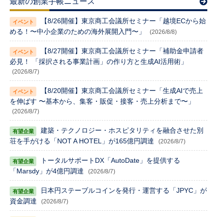
最新の創業手帳ニュース
【8/26開催】東京商工会議所セミナー「越境ECから始
める！〜中小企業のための海外展開入門〜」
(2026/8/8)
【8/27開催】東京商工会議所セミナー「補助金申請者
必見！ 「採択される事業計画」の作り方と生成AI活用術」
(2026/8/7)
【8/20開催】東京商工会議所セミナー「生成AIで売上
を伸ばす 〜基本から、集客・販促・接客・売上分析まで〜」
(2026/8/7)
建築・テクノロジー・ホスピタリティを融合させた別
荘を手がける「NOT A HOTEL」が165億円調達
(2026/8/7)
トータルサポートDX「AutoDate」を提供する
「Marsdy」が4億円調達
(2026/8/7)
日本円ステーブルコインを発行・運営する「JPYC」が
資金調達
(2026/8/7)