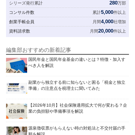
280
シリーズ発行累計
万部
5,000
コンサル件数
累計
件以上
4,000
創業手帳会員
月間
社増加
20,000
資料請求数
月間
件以上
編集部おすすめの新着記事
国民年金と国民年金基金の違いとは？特徴・加入す
べき人を解説
副業から独立する前に知らないと困る「税金と独立
準備」の注意点を税理士に聞いてみた
【2026年10月】社会保険適用拡大で何が変わる？企
業の負担額や準備事項を解説
源泉徴収票がもらえない時の対処法と不交付届の手
順を解説