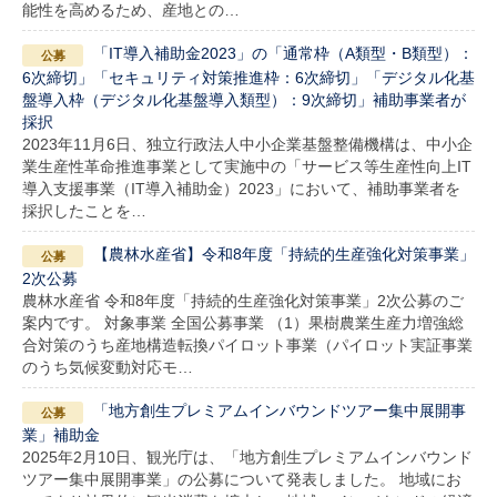
能性を高めるため、産地との…
「IT導入補助金2023」の「通常枠（A類型・B類型）：
6次締切」「セキュリティ対策推進枠：6次締切」「デジタル化基
盤導入枠（デジタル化基盤導入類型）：9次締切」補助事業者が
採択
2023年11月6日、独立行政法人中小企業基盤整備機構は、中小企
業生産性革命推進事業として実施中の「サービス等生産性向上IT
導入支援事業（IT導入補助金）2023」において、補助事業者を
採択したことを…
【農林水産省】令和8年度「持続的生産強化対策事業」
2次公募
農林水産省 令和8年度「持続的生産強化対策事業」2次公募のご
案内です。 対象事業 全国公募事業 （1）果樹農業生産力増強総
合対策のうち産地構造転換パイロット事業（パイロット実証事業
のうち気候変動対応モ…
「地方創生プレミアムインバウンドツアー集中展開事
業」補助金
2025年2月10日、観光庁は、「地方創生プレミアムインバウンド
ツアー集中展開事業」の公募について発表しました。 地域にお