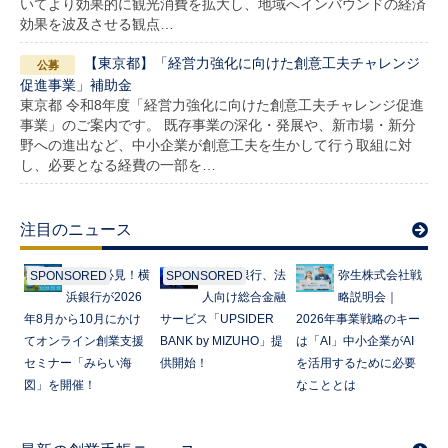
いてより効果的に観光消費を拡大し、地域へインバウンドの経済
効果を波及させる観点…
【東京都】「経営力強化に向けた創意工夫チャレンジ
促進事業」補助金
東京都 令和8年度「経営力強化に向けた創意工夫チャレンジ促進
事業」のご案内です。 既存事業の深化・発展や、新市場・新分
野への進出など、中小企業が創意工夫を生かして行う取組に対
し、必要となる経費の一部を…
注目のニュース
起業家必見！横
みずほ銀行、法
弥生株式会社戦
SPONSORED
SPONSORED
浜銀行が2026
人向け総合金融
略説明会｜
年8月から10月にかけ
サービス「UPSIDER
2026年事業戦略のキー
てオンライン創業支援
BANK by MIZUHO」提
は「AI」中小企業がAI
セミナー「みらい海
供開始！
を活用するために必要
図」を開催！
なこととは