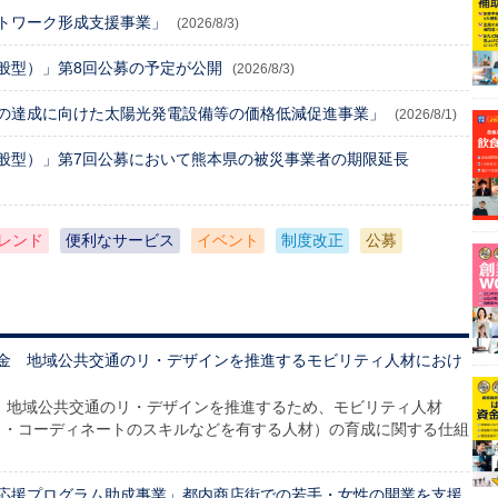
トワーク形成支援事業」
(2026/8/3)
般型）」第8回公募の予定が公開
(2026/8/3)
の達成に向けた太陽光発電設備等の価格低減促進事業」
(2026/8/1)
般型）」第7回公募において熊本県の被災事業者の期限延長
レンド
便利なサービス
イベント
制度改正
公募
金 地域公共交通のリ・デザインを推進するモビリティ人材におけ
 地域公共交通のリ・デザインを推進するため、モビリティ人材
ウ・コーディネートのスキルなどを有する人材）の育成に関する仕組
応援プログラム助成事業」都内商店街での若手・女性の開業を支援