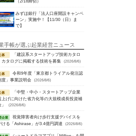
（2/18締切）
みずほ銀行「法人口座開設キャンペ
ーン」実施中！【11/30（日）ま
で】
業手帳が選ぶ起業経営ニュース
「建設系スタートアップ技術カタロ
」カタログに掲載する技術を募集
(2026/8/6)
令和9年度「東京都トライアル発注認
制度」事業説明会
(2026/8/6)
「中堅・中小・スタートアップ企業
賃上げに向けた省力化等の大規模成長投資補
金」
(2026/8/6)
視覚障害者向け歩行支援デバイスを
ける「Ashirase」が3.4億円調達
(2026/8/6)
ショートドラマアプリ「Million」を開