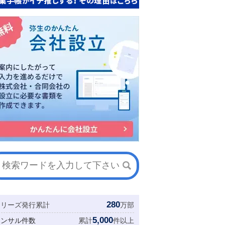
280
シリーズ発行累計
万部
5,000
コンサル件数
累計
件以上