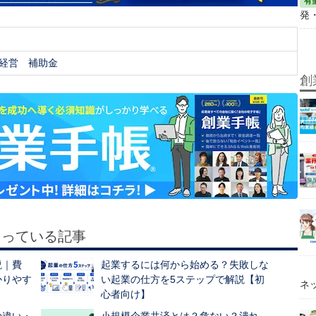
発
経営
補助金
創
もっている記事
説｜費
起業するには何から始める？失敗しな
かりやす
い起業の仕方を5ステップで解説【初
ネ
心者向け】