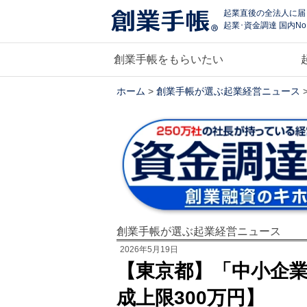
起業直後の全法人に届
起業･資金調達 国内No
創業手帳をもらいたい
ホーム
>
創業手帳が選ぶ起業経営ニュース
創業手帳が選ぶ起業経営ニュース
2026年5月19日
【東京都】「中小企
成上限300万円】