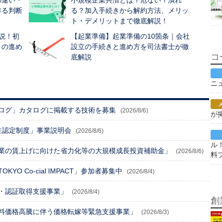
の違い・
小規模企業共済とは？危ない？潰れ
作る判断
る？加入手続きから解約方法、メリッ
ト・デメリットまで徹底解説！
説！初
【起業準備】起業準備の10箇条｜会社
きの進め
設立の手続きと進め方を司法書士が徹
コ
底解説
ニ
ログ」カタログに掲載する技術を募集
(2026/8/6)
が
注認定制度」事業説明会
(2026/8/6)
ル
業の賃上げに向けた省力化等の大規模成長投資補助金」
(2026/8/6)
料
O Co-cial IMPACT」参加者募集中
(2026/8/4)
・認証取得支援事業」
(2026/8/4)
創
料価格高騰に伴う価格転嫁等緊急支援事業」
(2026/8/3)