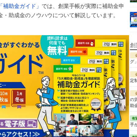
「補助金ガイド」
では、創業手帳が実際に補助金申
金・助成金のノウハウについて解説しています。
創
グ
定
の
助
手が