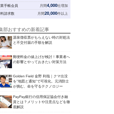
4,000
創業手帳会員
月間
社増加
20,000
資料請求数
月間
件以上
集部おすすめの新着記事
源泉徴収票がもらえない時の対処法
と不交付届の手順を解説
郵便料金の値上げが検討！事業者へ
の影響とやっておきたい対策方法
Golden Field 金野 利哉｜クマ出没
を”地図と通知”で可視化。元消防士
が挑む、命を守るテクノロジー
PayPay銀行の信用保証協会付き融
資とは？メリットや注意点などを徹
底解説