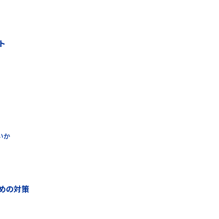
ト
いか
めの対策