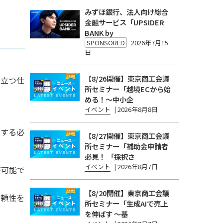
みずほ銀行、法人向け総合
金融サービス「UPSIDER
BANK by
SPONSORED
2026年7月15
日
【8/26開催】東京商工会議
役立つ仕
所セミナー「越境ECから始
める！〜中小企
イベント
|
2026年8月8日
認する必
【8/27開催】東京商工会議
所セミナー「補助金申請者
必見！ 「採択さ
イベント
|
2026年8月7日
が可能で
【8/20開催】東京商工会議
信頼性を
所セミナー「生成AIで売上
を伸ばす 〜基