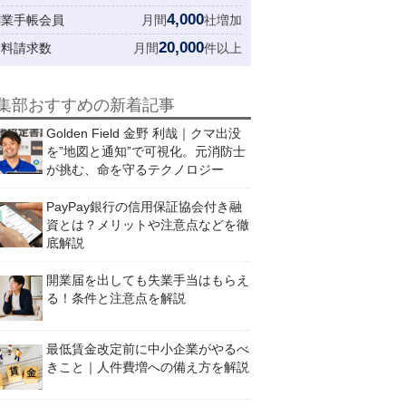
4,000
創業手帳会員
月間
社増加
20,000
資料請求数
月間
件以上
集部おすすめの新着記事
Golden Field 金野 利哉｜クマ出没
を”地図と通知”で可視化。元消防士
が挑む、命を守るテクノロジー
PayPay銀行の信用保証協会付き融
資とは？メリットや注意点などを徹
底解説
開業届を出しても失業手当はもらえ
る！条件と注意点を解説
最低賃金改定前に中小企業がやるべ
きこと｜人件費増への備え方を解説