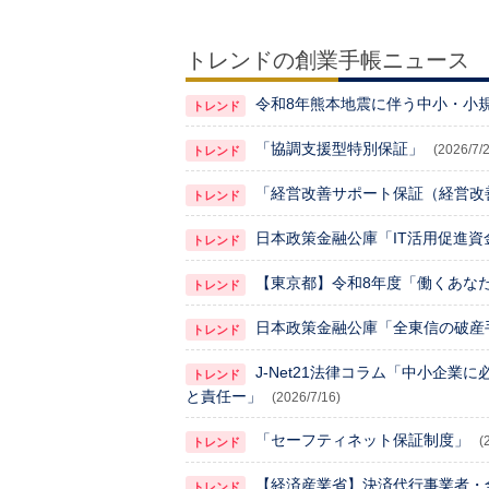
トレンドの創業手帳ニュース
令和8年熊本地震に伴う中小・小
「協調支援型特別保証」
(2026/7/
「経営改善サポート保証（経営改
日本政策金融公庫「IT活用促進資
【東京都】令和8年度「働くあな
日本政策金融公庫「全東信の破産
J-Net21法律コラム「中小企
と責任ー」
(2026/7/16)
「セーフティネット保証制度」
(
【経済産業省】決済代行事業者・