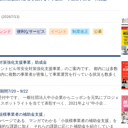
(2026/7/13)
創
レンド
便利なサービス
イベント
制度改正
公募
対策強化支援事業」助成金
ントビル等安全対策強化支援事業」のご案内です。 都内には多数
物内に複数の事業者が密集して事業運営を行っている状況も数多く
7/20～9/22
が受付中です。 一般社団法人中小企業からニッポンを元気にプロジェ
スポットライトを当てて表彰すべく、2021年より“中小企…
規模事業者の補助金支援」
bページである、マンガでわかる「小規模事業者の補助金支援」を
遍的な課題に加え、それらの課題に応じた補助金を紹介していま