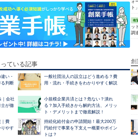
ォ
ト
ット
調
創
もっている記事
の違い・
一般社団法人の設立はどう進める？費
作る判断
用・流れ・手続きをわかりやすく解説
条｜会社
小規模企業共済とは？危ない？潰れ
書士が徹
る？加入手続きから解約方法、メリッ
ト・デメリットまで徹底解説！
説｜費
持続化給付金の申請開始！最大200万
かりやす
円給付で事業を下支えー概要やポイン
トは？