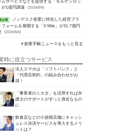
ームサービスなどを提供する「モルゲンロッ
」が1億円調達
(2026/8/4)
ノンデスク産業に特化した経営プラ
フォームを展開する「X Mile」が31.7億円
達
(2026/8/4)
創業手帳ニュースをもっと見る
業時に役立つサービス
法人スマホは「ソフトバンク」と
「代理店契約」の組み合わせがお
得！
「事業者のミカタ」を活用すれば弁
護士のサポートがずっと身近なもの
に
飲食店などの小規模店舗にキャッシ
ュレス決済サービスを導入するメリ
ットは？