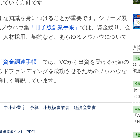
していく方針です。
まな知識を身につけることが重要です。シリーズ累
業ノウハウ集
「冊子版創業手帳」
では、資金繰り、会
、人材採用、契約など、あらゆるノウハウについて
創
「資金調達手帳」
では、VCから出資を受けるための
On
調
ウドファンディングを成功させるためのノウハウな
詳しく解説しています。
セ
(20
中小企業庁
予算
小規模事業者
経済産業省
「A
「N
要求等ポイント（PDF）