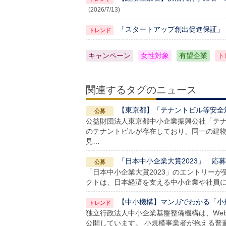
(2026/7/13)
「スタートアップ創出促進保証」
キャンペーン
女性対象
有望企業
ト
関連するタグのニュース
【東京都】「テナントビル等安全
公益財団法人東京都中小企業振興公社「テナ
のテナントビルが存在しており、同一の建
見…
「日本中小企業大賞2023」 応募期間
「日本中小企業大賞2023」のエントリー
クトは、日本経済を支える中小企業や社員に
【中小機構】マンガでわかる「小
独立行政法人中小企業基盤整備機構は、We
公開しています。 小規模事業者が抱える普