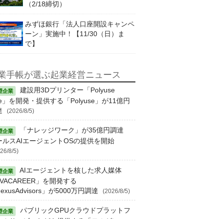
（2/18締切）
みずほ銀行「法人口座開設キャンペ
ーン」実施中！【11/30（日）ま
で】
業手帳が選ぶ起業経営ニュース
建設用3Dプリンター「Polyuse
e」を開発・提供する「Polyuse」が11億円
達
(2026/8/5)
「ナレッジワーク」が35億円調達
ールスAIエージェントOSの提供を開始
26/8/5)
AIエージェントを核した求人媒体
VACAREER」を開発する
exusAdvisors」が5000万円調達
(2026/8/5)
パブリックGPUクラウドプラットフ