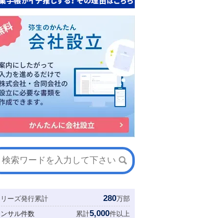
280
シリーズ発行累計
万部
5,000
コンサル件数
累計
件以上