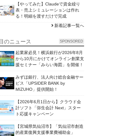
【やってみた】Claudeで資金繰り
表・売上シミュレーションは作れ
る！明細を渡すだけで完成
新着記事一覧へ
目のニュース
SPONSORED
起業家必見！横浜銀行が2026年8月
から10月にかけてオンライン創業支
援セミナー「みらい海図」を開催！
みずほ銀行、法人向け総合金融サー
ビス「UPSIDER BANK by
MIZUHO」提供開始！
【2026年6月1日から】クラウド会
計ソフト「弥生会計 Next」スター
ト応援キャンペーン
【宮城県気仙沼市】「気仙沼市創造
的産業復興支援事業費補助金」