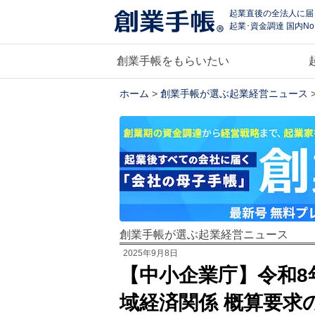
起業直後の全法人に届
起業･資金調達 国内No
創業手帳をもらいたい
ホーム
>
創業手帳が選ぶ起業経営ニュース
創業手帳が選ぶ起業経営ニュース
2025年9月8日
【中小企業庁】令和8
域経済関係 概算要求