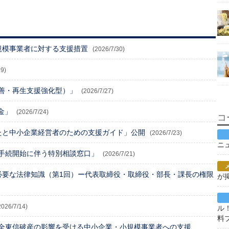
規模事業者に対する支援措置
(2026/7/30)
29)
善・再生支援強化型）」
(2026/7/27)
金」
(2026/7/24)
コ
たと中小企業経営者のための支援ガイド」公開
(2026/7/23)
ニ
手続開始に伴う特別相談窓口」
(2026/7/21)
業に必要な法律知識（第1回）ー代表取締役・取締役・部長・課長の権限
が
2026/7/14)
ル
料
全東信破産の影響を受ける中小企業・小規模事業者への支援