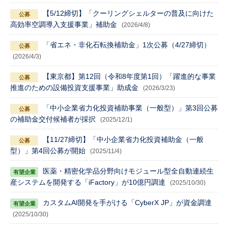
【5/12締切】「クーリングシェルターの普及に向けた
高効率空調導入支援事業」補助金
(2026/4/8)
「省エネ・非化石転換補助金」1次公募（4/27締切）
(2026/4/3)
【東京都】第12回（令和8年度第1回）「躍進的な事業
推進のための設備投資支援事業」助成金
(2026/3/23)
「中小企業省力化投資補助事業（一般型）」第3回公募
の補助金交付候補者が採択
(2025/12/1)
【11/27締切】「中小企業省力化投資補助金（一般
型）」第4回公募が開始
(2025/11/4)
医薬・精密化学品分野向けモジュール型全自動連続生
産システムを開発する「iFactory」が10億円調達
(2025/10/30)
カスタムAI開発を手がける「CyberX JP」が資金調達
(2025/10/30)