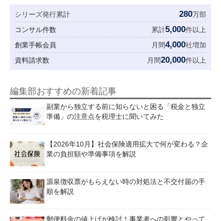
280
シリーズ発行累計
万部
5,000
コンサル件数
累計
件以上
4,000
創業手帳会員
月間
社増加
20,000
資料請求数
月間
件以上
編集部おすすめの新着記事
副業から独立する前に知らないと困る「税金と独立
準備」の注意点を税理士に聞いてみた
【2026年10月】社会保険適用拡大で何が変わる？企
業の負担額や準備事項を解説
源泉徴収票がもらえない時の対処法と不交付届の手
順を解説
郵便料金の値上げが検討！事業者への影響とやって