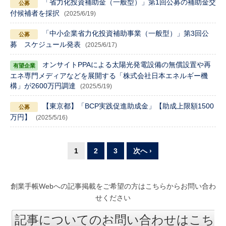
「省力化投資補助金（一般型）」第1回公募の補助金交
付候補者を採択
(2025/6/19)
「中小企業省力化投資補助事業（一般型）」第3回公
募 スケジュール発表
(2025/6/17)
オンサイトPPAによる太陽光発電設備の無償設置や再
エネ専門メディアなどを展開する「株式会社日本エネルギー機
構」が2600万円調達
(2025/5/19)
【東京都】「BCP実践促進助成金」【助成上限額1500
万円】
(2025/5/16)
1
2
3
次へ ›
創業手帳Webへの記事掲載をご希望の方はこちらからお問い合わ
せください
記事についてのお問い合わせはこち