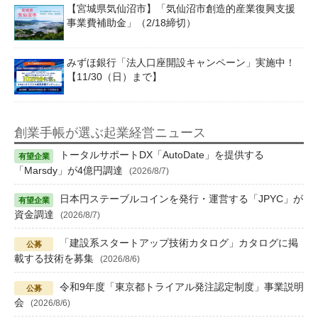
【宮城県気仙沼市】「気仙沼市創造的産業復興支援
事業費補助金」（2/18締切）
みずほ銀行「法人口座開設キャンペーン」実施中！
【11/30（日）まで】
創業手帳が選ぶ起業経営ニュース
トータルサポートDX「AutoDate」を提供する
「Marsdy」が4億円調達
(2026/8/7)
日本円ステーブルコインを発行・運営する「JPYC」が
資金調達
(2026/8/7)
「建設系スタートアップ技術カタログ」カタログに掲
載する技術を募集
(2026/8/6)
令和9年度「東京都トライアル発注認定制度」事業説明
会
(2026/8/6)