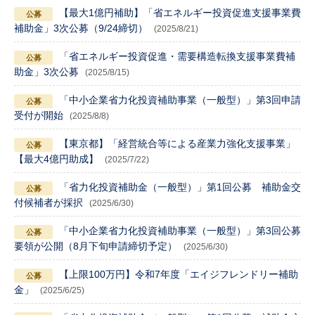
【最大1億円補助】「省エネルギー投資促進支援事業費
補助金」3次公募（9/24締切）
(2025/8/21)
「省エネルギー投資促進・需要構造転換支援事業費補
助金」3次公募
(2025/8/15)
「中小企業省力化投資補助事業（一般型）」第3回申請
受付が開始
(2025/8/8)
【東京都】「経営統合等による産業力強化支援事業」
【最大4億円助成】
(2025/7/22)
「省力化投資補助金（一般型）」第1回公募 補助金交
付候補者が採択
(2025/6/30)
「中小企業省力化投資補助事業（一般型）」第3回公募
要領が公開（8月下旬申請締切予定）
(2025/6/30)
【上限100万円】令和7年度「エイジフレンドリー補助
金」
(2025/6/25)