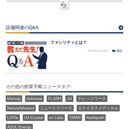
ら
設備関連のQ&A
ファシリティとは？
2015年7月29日
用語
その他の創業手帳ニュースタグ
Marsdy
Ashirase
FLASH
JIJ
ナレッジワーク
NexusAdvisors
ニュートリベース
エクイタスメディカル
LiSTie
UJ-Crystal
ex Labs
TAIAN
Asclepath
AZUL Energy