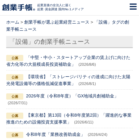
起業直後の全法人に届く
起業･資金調達 国内No.1メディア
ホーム
>
創業手帳が選ぶ起業経営ニュース
>
「設備」タグの創
業手帳ニュース
「設備」の創業手帳ニュース
「中堅・中小・スタートアップ企業の賃上げに向けた
省力化等の大規模成長投資補助金」
(2026/8/6)
【環境省】「ストレージパリティの達成に向けた太陽
光発電設備等の価格低減促進事業」
(2026/8/1)
2026年度（令和8年度）「GX地域共創補助金」
(2026/7/31)
【東京都】第13回（令和8年度第2回）「躍進的な事業
推進のための設備投資支援事業」
(2026/6/11)
令和8年度「業務改善助成金」
(2026/4/24)