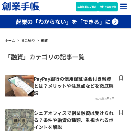
広告掲載のご相談
無料で会員登録
起業の「わからない」を「できる」に
ホーム
>
資金繰り
>
融資
「融資」カテゴリの記事一覧
PayPay銀行の信用保証協会付き融資
とは？メリットや注意点などを徹底解
説
2026年8月4日
シェアオフィスで創業融資は受けられ
る？条件や融資の種類、重視されるポ
イントを解説