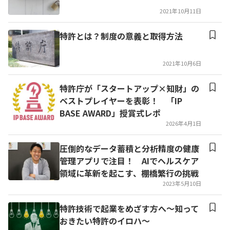
2021年10月11日
特許とは？制度の意義と取得方法
2021年10月6日
特許庁が「スタートアップ×知財」の
ベストプレイヤーを表彰！ 「IP
BASE AWARD」授賞式レポ
2026年4月1日
圧倒的なデータ蓄積と分析精度の健康
管理アプリで注目！ AIでヘルスケア
領域に革新を起こす、棚橋繁行の挑戦
2023年5月10日
特許技術で起業をめざす方へ～知って
おきたい特許のイロハ～