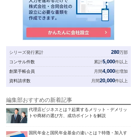
280
シリーズ発行累計
万部
5,000
コンサル件数
累計
件以上
4,000
創業手帳会員
月間
社増加
20,000
資料請求数
月間
件以上
編集部おすすめの新着記事
代理店ビジネスとは？起業するメリット・デメリッ
トや商材の選び方、成功ポイントを解説
国民年金と国民年金基金の違いとは？特徴・加入す