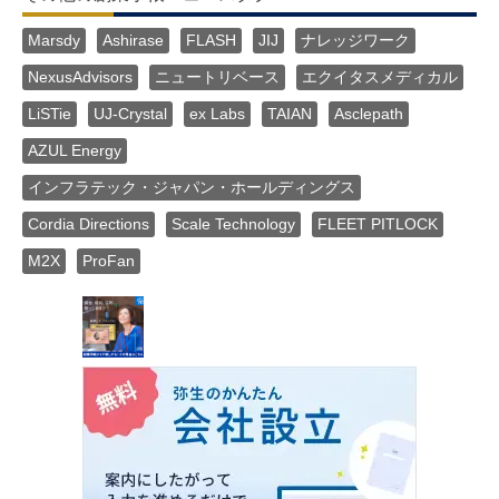
Marsdy
Ashirase
FLASH
JIJ
ナレッジワーク
NexusAdvisors
ニュートリベース
エクイタスメディカル
LiSTie
UJ-Crystal
ex Labs
TAIAN
Asclepath
AZUL Energy
インフラテック・ジャパン・ホールディングス
Cordia Directions
Scale Technology
FLEET PITLOCK
M2X
ProFan