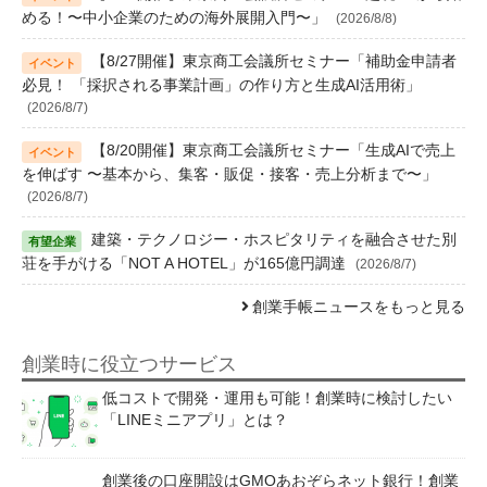
める！〜中小企業のための海外展開入門〜」
(2026/8/8)
【8/27開催】東京商工会議所セミナー「補助金申請者
必見！ 「採択される事業計画」の作り方と生成AI活用術」
(2026/8/7)
【8/20開催】東京商工会議所セミナー「生成AIで売上
を伸ばす 〜基本から、集客・販促・接客・売上分析まで〜」
(2026/8/7)
建築・テクノロジー・ホスピタリティを融合させた別
荘を手がける「NOT A HOTEL」が165億円調達
(2026/8/7)
創業手帳ニュースをもっと見る
創業時に役立つサービス
低コストで開発・運用も可能！創業時に検討したい
「LINEミニアプリ」とは？
創業後の口座開設はGMOあおぞらネット銀行！創業