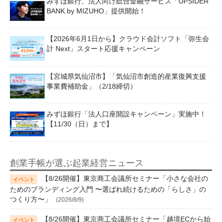
みずほ銀行、法人向け総合金融サービス「UPSIDER
BANK by MIZUHO」提供開始！
【2026年6月1日から】クラウド会計ソフト「弥生会
計 Next」スタート応援キャンペーン
【宮城県気仙沼市】「気仙沼市創造的産業復興支援
事業費補助金」（2/18締切）
みずほ銀行「法人口座開設キャンペーン」実施中！
【11/30（日）まで】
創業手帳が選ぶ起業経営ニュース
【8/26開催】東京商工会議所セミナー「小さな会社の
ためのブランディング入門 〜選ばれ続けるための「らしさ」の
つくり方〜」
(2026/8/9)
【8/26開催】東京商工会議所セミナー「越境ECから始