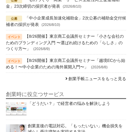
金」23次締切の採択者が発表
(2026/8/10)
「中小企業成長加速化補助金」2次公募の補助金交付候
補者の採択が発表
(2026/8/10)
【8/26開催】東京商工会議所セミナー「小さな会社の
ためのブランディング入門 〜選ばれ続けるための「らしさ」の
つくり方〜」
(2026/8/9)
【8/26開催】東京商工会議所セミナー「越境ECから始
める！〜中小企業のための海外展開入門〜」
(2026/8/8)
創業手帳ニュースをもっと見る
創業時に役立つサービス
「どうだい？」で経営者の悩みを解決しよう
創業直後の電話対応。「もったいない」機会損失を
減らし受注増加を実現する方法