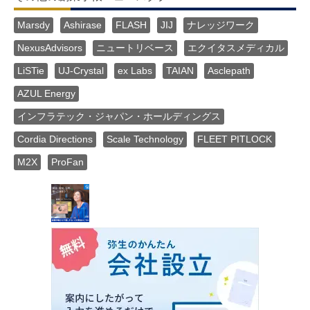
Marsdy
Ashirase
FLASH
JIJ
ナレッジワーク
NexusAdvisors
ニュートリベース
エクイタスメディカル
LiSTie
UJ-Crystal
ex Labs
TAIAN
Asclepath
AZUL Energy
インフラテック・ジャパン・ホールディングス
Cordia Directions
Scale Technology
FLEET PITLOCK
M2X
ProFan