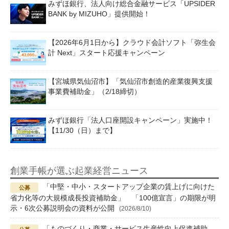
みずほ銀行、法人向け総合金融サービス「UPSIDER
BANK by MIZUHO」提供開始！
【2026年6月1日から】クラウド会計ソフト「弥生会
計 Next」スタート応援キャンペーン
【宮城県気仙沼市】「気仙沼市創造的産業復興支援
事業費補助金」（2/18締切）
みずほ銀行「法人口座開設キャンペーン」実施中！
【11/30（日）まで】
創業手帳が選ぶ起業経営ニュース
「中堅・中小・スタートアップ企業の賃上げに向けた
省力化等の大規模成長投資補助金」 「100億宣言」の期限が明
示・6次公募説明会の資料が公開
(2026/8/10)
「ものづくり・商業・サービス生産性向上促進補助