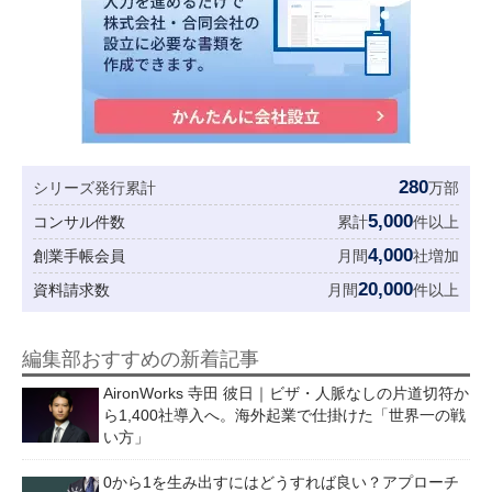
280
シリーズ発行累計
万部
5,000
コンサル件数
累計
件以上
4,000
創業手帳会員
月間
社増加
20,000
資料請求数
月間
件以上
編集部おすすめの新着記事
AironWorks 寺田 彼日｜ビザ・人脈なしの片道切符か
ら1,400社導入へ。海外起業で仕掛けた「世界一の戦
い方」
0から1を生み出すにはどうすれば良い？アプローチ