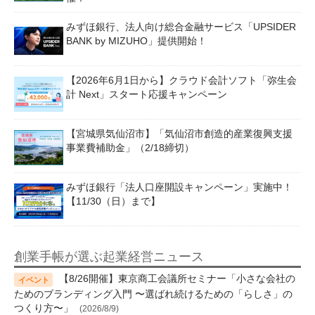
みずほ銀行、法人向け総合金融サービス「UPSIDER
BANK by MIZUHO」提供開始！
【2026年6月1日から】クラウド会計ソフト「弥生会
計 Next」スタート応援キャンペーン
【宮城県気仙沼市】「気仙沼市創造的産業復興支援
事業費補助金」（2/18締切）
みずほ銀行「法人口座開設キャンペーン」実施中！
【11/30（日）まで】
創業手帳が選ぶ起業経営ニュース
【8/26開催】東京商工会議所セミナー「小さな会社の
ためのブランディング入門 〜選ばれ続けるための「らしさ」の
つくり方〜」
(2026/8/9)