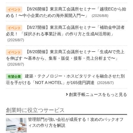
【8/26開催】東京商工会議所セミナー「越境ECから始
める！〜中小企業のための海外展開入門〜」
(2026/8/8)
【8/27開催】東京商工会議所セミナー「補助金申請者
必見！ 「採択される事業計画」の作り方と生成AI活用術」
(2026/8/7)
【8/20開催】東京商工会議所セミナー「生成AIで売上
を伸ばす 〜基本から、集客・販促・接客・売上分析まで〜」
(2026/8/7)
建築・テクノロジー・ホスピタリティを融合させた別
荘を手がける「NOT A HOTEL」が165億円調達
(2026/8/7)
創業手帳ニュースをもっと見る
創業時に役立つサービス
管理部門が強い会社が成長する！攻めのバックオフ
ィスの作り方を解説