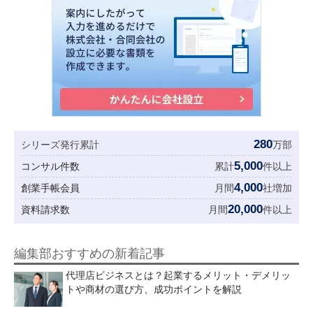
280
シリーズ発行累計
万部
5,000
コンサル件数
累計
件以上
4,000
創業手帳会員
月間
社増加
20,000
資料請求数
月間
件以上
編集部おすすめの新着記事
代理店ビジネスとは？起業するメリット・デメリッ
トや商材の選び方、成功ポイントを解説