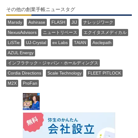
その他の創業手帳ニュースタグ
Marsdy
Ashirase
FLASH
JIJ
ナレッジワーク
NexusAdvisors
ニュートリベース
エクイタスメディカル
LiSTie
UJ-Crystal
ex Labs
TAIAN
Asclepath
AZUL Energy
インフラテック・ジャパン・ホールディングス
Cordia Directions
Scale Technology
FLEET PITLOCK
M2X
ProFan