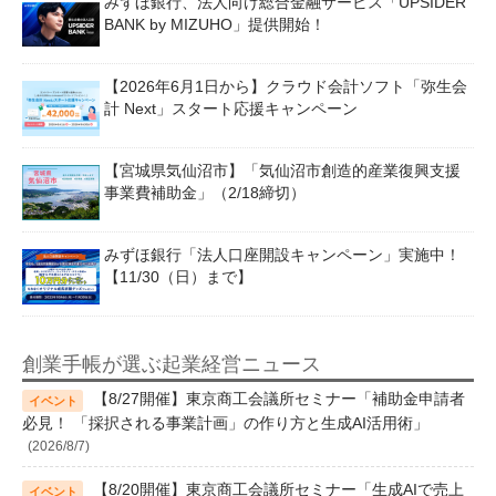
みずほ銀行、法人向け総合金融サービス「UPSIDER
BANK by MIZUHO」提供開始！
【2026年6月1日から】クラウド会計ソフト「弥生会
計 Next」スタート応援キャンペーン
【宮城県気仙沼市】「気仙沼市創造的産業復興支援
事業費補助金」（2/18締切）
みずほ銀行「法人口座開設キャンペーン」実施中！
【11/30（日）まで】
創業手帳が選ぶ起業経営ニュース
【8/27開催】東京商工会議所セミナー「補助金申請者
必見！ 「採択される事業計画」の作り方と生成AI活用術」
(2026/8/7)
【8/20開催】東京商工会議所セミナー「生成AIで売上