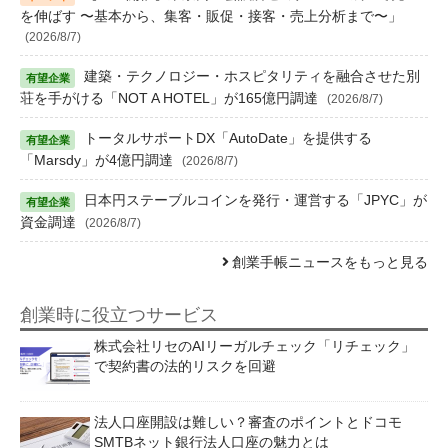
を伸ばす 〜基本から、集客・販促・接客・売上分析まで〜」
(2026/8/7)
建築・テクノロジー・ホスピタリティを融合させた別
荘を手がける「NOT A HOTEL」が165億円調達
(2026/8/7)
トータルサポートDX「AutoDate」を提供する
「Marsdy」が4億円調達
(2026/8/7)
日本円ステーブルコインを発行・運営する「JPYC」が
資金調達
(2026/8/7)
創業手帳ニュースをもっと見る
創業時に役立つサービス
株式会社リセのAIリーガルチェック「リチェック」
で契約書の法的リスクを回避
法人口座開設は難しい？審査のポイントとドコモ
SMTBネット銀行法人口座の魅力とは