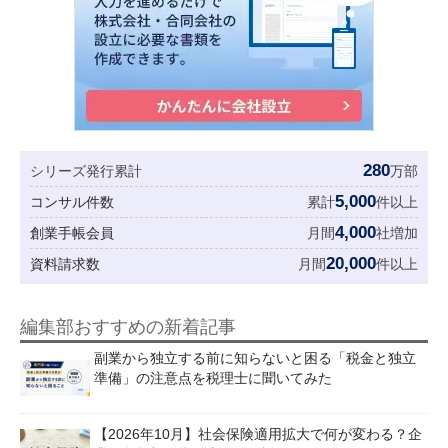
280
シリーズ発行累計
万部
5,000
コンサル件数
累計
件以上
4,000
創業手帳会員
月間
社増加
20,000
資料請求数
月間
件以上
編集部おすすめの新着記事
副業から独立する前に知らないと困る「税金と独立
準備」の注意点を税理士に聞いてみた
【2026年10月】社会保険適用拡大で何が変わる？企