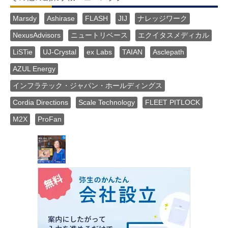
Marsdy
Ashirase
FLASH
JIJ
ナレッジワーク
NexusAdvisors
ニュートリベース
エクイタスメディカル
LiSTie
UJ-Crystal
ex Labs
TAIAN
Asclepath
AZUL Energy
インフラテック・ジャパン・ホールディングス
Cordia Directions
Scale Technology
FLEET PITLOCK
M2X
ProFan