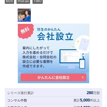
M2X
ProFan
TWO
280
シリーズ発行累計
万部
5,000
コンサル件数
累計
件以上