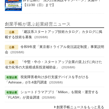
みずほ銀行「法人口座開設キャンペーン」実施中！
【11/30（日）まで】
創業手帳が選ぶ起業経営ニュース
「建設系スタートアップ技術カタログ」カタログに掲
載する技術を募集
(2026/8/6)
令和9年度「東京都トライアル発注認定制度」事業説明
会
(2026/8/6)
「中堅・中小・スタートアップ企業の賃上げに向けた
省力化等の大規模成長投資補助金」
(2026/8/6)
視覚障害者向け歩行支援デバイスを手がける
「Ashirase」が3.4億円調達
(2026/8/6)
ショートドラマアプリ「Million」を開発・運営する
「FLASH」が資金調達
(2026/8/6)
創業手帳ニュースをもっと見る