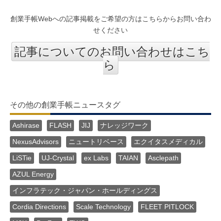
創業手帳Webへの記事掲載をご希望の方はこちらからお問い合わ
せください
記事についてのお問い合わせはこち
ら
その他の創業手帳ニュースタグ
Ashirase
FLASH
JIJ
ナレッジワーク
NexusAdvisors
ニュートリベース
エクイタスメディカル
LiSTie
UJ-Crystal
ex Labs
TAIAN
Asclepath
AZUL Energy
インフラテック・ジャパン・ホールディングス
Cordia Directions
Scale Technology
FLEET PITLOCK