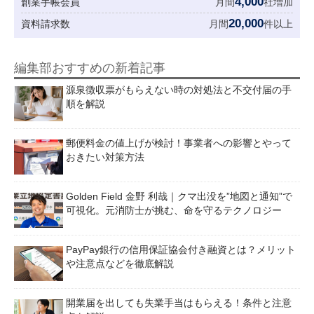
4,000
創業手帳会員
月間
社増加
20,000
資料請求数
月間
件以上
編集部おすすめの新着記事
源泉徴収票がもらえない時の対処法と不交付届の手
順を解説
郵便料金の値上げが検討！事業者への影響とやって
おきたい対策方法
Golden Field 金野 利哉｜クマ出没を”地図と通知”で
可視化。元消防士が挑む、命を守るテクノロジー
PayPay銀行の信用保証協会付き融資とは？メリット
や注意点などを徹底解説
開業届を出しても失業手当はもらえる！条件と注意