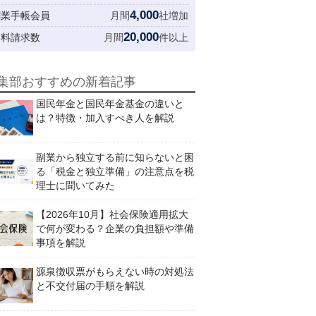
4,000
創業手帳会員
月間
社増加
20,000
資料請求数
月間
件以上
集部おすすめの新着記事
国民年金と国民年金基金の違いと
は？特徴・加入すべき人を解説
副業から独立する前に知らないと困
る「税金と独立準備」の注意点を税
理士に聞いてみた
【2026年10月】社会保険適用拡大
で何が変わる？企業の負担額や準備
事項を解説
源泉徴収票がもらえない時の対処法
と不交付届の手順を解説