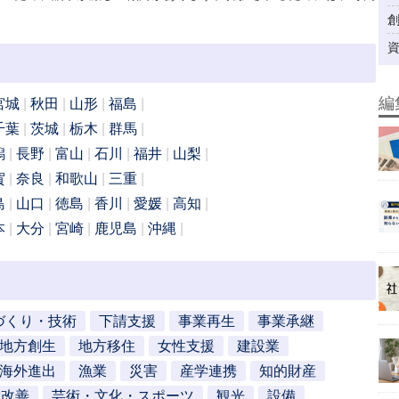
編
宮城
秋田
山形
福島
千葉
茨城
栃木
群馬
潟
長野
富山
石川
福井
山梨
賀
奈良
和歌山
三重
島
山口
徳島
香川
愛媛
高知
本
大分
宮崎
鹿児島
沖縄
づくり・技術
下請支援
事業再生
事業承継
地方創生
地方移住
女性支援
建設業
海外進出
漁業
災害
産学連携
知的財産
営改善
芸術・文化・スポーツ
観光
設備