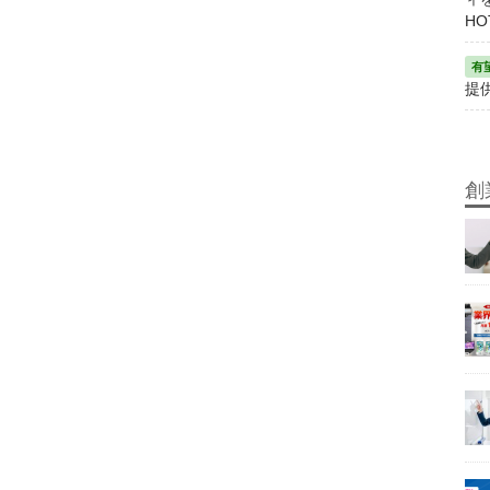
HO
提
創