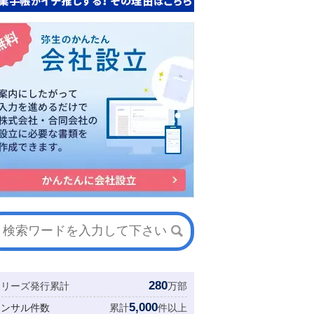
280
シリーズ発行累計
万部
5,000
コンサル件数
累計
件以上