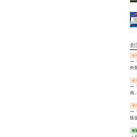
創
ー
外
ー
画
ー
販
ィ