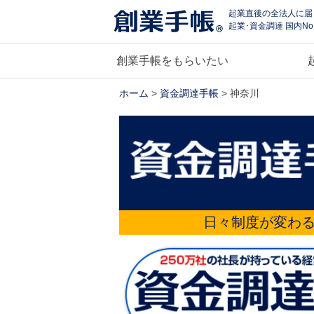
起業直後の全法人に届
起業･資金調達 国内No
創業手帳をもらいたい
ホーム
>
資金調達手帳
> 神奈川
日々制度が変わ