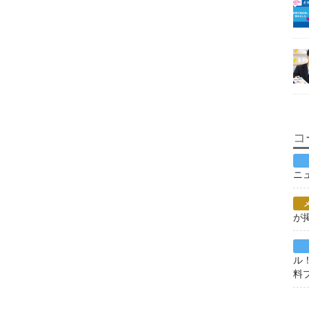
コ
ニ
が
ル
料