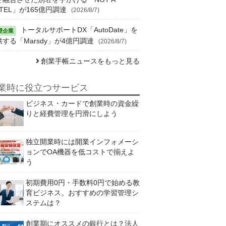
TEL」が165億円調達
(2026/8/7)
トータルサポートDX「AutoDate」を
供する「Marsdy」が4億円調達
(2026/8/7)
創業手帳ニュースをもっと見る
業時に役立つサービス
ビジネス・カードで創業時の資金繰
りと経費管理を円滑にしよう
独立開業時には開業インフォメーシ
ョンでOA機器を低コストで揃えよ
う
初期費用0円・手数料0円で始める教
育ビジネス。おすすめの学習管理シ
ステムは？
創業期にオススメの銀行とは？法人