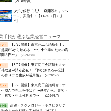
（2/18締切）
みずほ銀行「法人口座開設キャンペ
ーン」実施中！【11/30（日）ま
で】
業手帳が選ぶ起業経営ニュース
【8/26開催】東京商工会議所セミナ
「越境ECから始める！〜中小企業のための海
展開入門〜」
(2026/8/8)
【8/27開催】東京商工会議所セミナ
「補助金申請者必見！ 「採択される事業計
」の作り方と生成AI活用術」
(2026/8/7)
【8/20開催】東京商工会議所セミナ
「生成AIで売上を伸ばす 〜基本から、集客・
促・接客・売上分析まで〜」
(2026/8/7)
建築・テクノロジー・ホスピタリテ
を融合させた別荘を手がける「NOT A