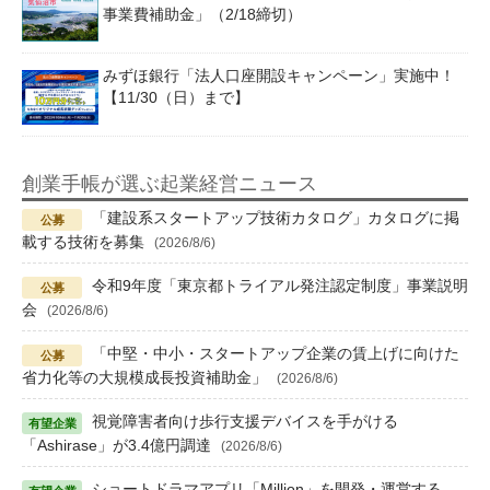
事業費補助金」（2/18締切）
みずほ銀行「法人口座開設キャンペーン」実施中！
【11/30（日）まで】
創業手帳が選ぶ起業経営ニュース
「建設系スタートアップ技術カタログ」カタログに掲
載する技術を募集
(2026/8/6)
令和9年度「東京都トライアル発注認定制度」事業説明
会
(2026/8/6)
「中堅・中小・スタートアップ企業の賃上げに向けた
省力化等の大規模成長投資補助金」
(2026/8/6)
視覚障害者向け歩行支援デバイスを手がける
「Ashirase」が3.4億円調達
(2026/8/6)
ショートドラマアプリ「Million」を開発・運営する