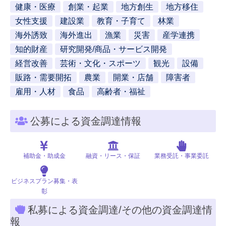
健康・医療
創業・起業
地方創生
地方移住
女性支援
建設業
教育・子育て
林業
海外誘致
海外進出
漁業
災害
産学連携
知的財産
研究開発/商品・サービス開発
経営改善
芸術・文化・スポーツ
観光
設備
販路・需要開拓
農業
開業・店舗
障害者
雇用・人材
食品
高齢者・福祉
公募による資金調達情報
補助金・助成金
融資・リース・保証
業務受託・事業委託
ビジネスプラン募集・表
彰
私募による資金調達/その他の資金調達情
報