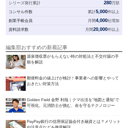
280
シリーズ発行累計
万部
5,000
コンサル件数
累計
件以上
4,000
創業手帳会員
月間
社増加
20,000
資料請求数
月間
件以上
編集部おすすめの新着記事
源泉徴収票がもらえない時の対処法と不交付届の手
順を解説
郵便料金の値上げが検討！事業者への影響とやって
おきたい対策方法
Golden Field 金野 利哉｜クマ出没を”地図と通知”で
可視化。元消防士が挑む、命を守るテクノロジー
PayPay銀行の信用保証協会付き融資とは？メリット
や注意点などを徹底解説