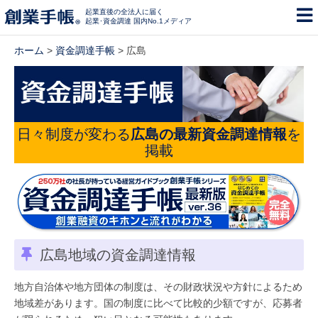
起業直後の全法人に届く
起業･資金調達 国内No.1メディア
ホーム
>
資金調達手帳
> 広島
日々制度が変わる
広島の最新資金調達情報
を
掲載
広島地域の資金調達情報
地方自治体や地方団体の制度は、その財政状況や方針によるため
地域差があります。国の制度に比べて比較的少額ですが、応募者