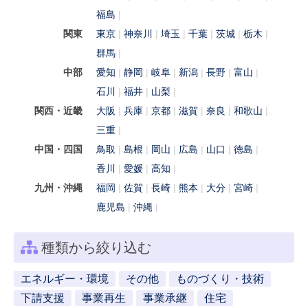
福島
関東
東京
神奈川
埼玉
千葉
茨城
栃木
群馬
中部
愛知
静岡
岐阜
新潟
長野
富山
石川
福井
山梨
関西・近畿
大阪
兵庫
京都
滋賀
奈良
和歌山
三重
中国・四国
鳥取
島根
岡山
広島
山口
徳島
香川
愛媛
高知
九州・沖縄
福岡
佐賀
長崎
熊本
大分
宮崎
鹿児島
沖縄
種類から絞り込む
エネルギー・環境
その他
ものづくり・技術
下請支援
事業再生
事業承継
住宅