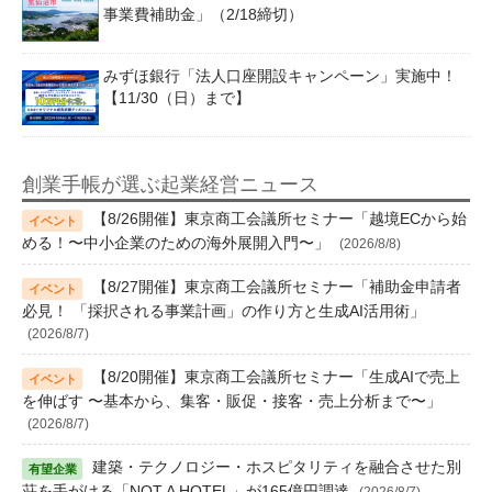
事業費補助金」（2/18締切）
みずほ銀行「法人口座開設キャンペーン」実施中！
【11/30（日）まで】
創業手帳が選ぶ起業経営ニュース
【8/26開催】東京商工会議所セミナー「越境ECから始
める！〜中小企業のための海外展開入門〜」
(2026/8/8)
【8/27開催】東京商工会議所セミナー「補助金申請者
必見！ 「採択される事業計画」の作り方と生成AI活用術」
(2026/8/7)
【8/20開催】東京商工会議所セミナー「生成AIで売上
を伸ばす 〜基本から、集客・販促・接客・売上分析まで〜」
(2026/8/7)
建築・テクノロジー・ホスピタリティを融合させた別
荘を手がける「NOT A HOTEL」が165億円調達
(2026/8/7)