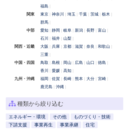
福島
関東
東京
神奈川
埼玉
千葉
茨城
栃木
群馬
中部
愛知
静岡
岐阜
新潟
長野
富山
石川
福井
山梨
関西・近畿
大阪
兵庫
京都
滋賀
奈良
和歌山
三重
中国・四国
鳥取
島根
岡山
広島
山口
徳島
香川
愛媛
高知
九州・沖縄
福岡
佐賀
長崎
熊本
大分
宮崎
鹿児島
沖縄
種類から絞り込む
エネルギー・環境
その他
ものづくり・技術
下請支援
事業再生
事業承継
住宅