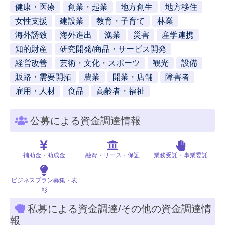
健康・医療
創業・起業
地方創生
地方移住
女性支援
建設業
教育・子育て
林業
海外誘致
海外進出
漁業
災害
産学連携
知的財産
研究開発/商品・サービス開発
経営改善
芸術・文化・スポーツ
観光
設備
販路・需要開拓
農業
開業・店舗
障害者
雇用・人材
食品
高齢者・福祉
公募による資金調達情報
補助金・助成金
融資・リース・保証
業務受託・事業委託
ビジネスプラン募集・表
彰
私募による資金調達/その他の資金調達情
報