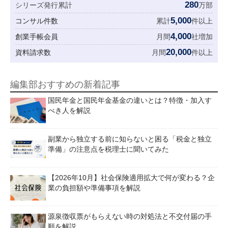
280
シリーズ発行累計
万部
5,000
コンサル件数
累計
件以上
4,000
創業手帳会員
月間
社増加
20,000
資料請求数
月間
件以上
編集部おすすめの新着記事
国民年金と国民年金基金の違いとは？特徴・加入す
べき人を解説
副業から独立する前に知らないと困る「税金と独立
準備」の注意点を税理士に聞いてみた
【2026年10月】社会保険適用拡大で何が変わる？企
業の負担額や準備事項を解説
源泉徴収票がもらえない時の対処法と不交付届の手
順を解説