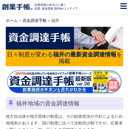
起業直後の全法人に届く
起業･資金調達 国内No.1メディア
ホーム
>
資金調達手帳
> 福井
日々制度が変わる
福井の最新資金調達情報
を
掲載
福井地域の資金調達情報
地方自治体や地方団体の制度は、その財政状況や方針によるため
地域差があります。国の制度に比べて比較的少額ですが、応募者